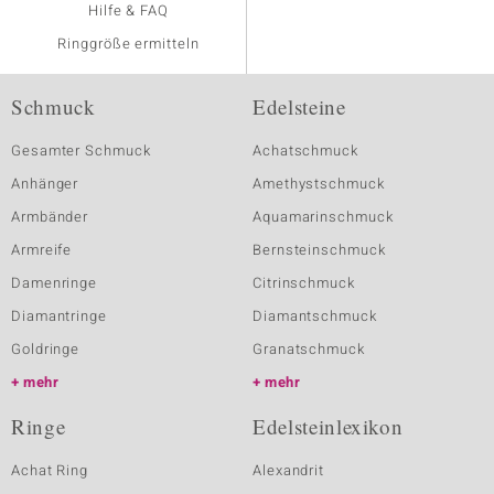
Hilfe & FAQ
Ringgröße ermitteln
Schmuck
Edelsteine
Gesamter Schmuck
Achatschmuck
Anhänger
Amethystschmuck
Armbänder
Aquamarinschmuck
Armreife
Bernsteinschmuck
Damenringe
Citrinschmuck
Diamantringe
Diamantschmuck
Goldringe
Granatschmuck
mehr
mehr
Ringe
Edelsteinlexikon
Achat Ring
Alexandrit