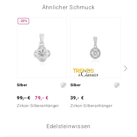
Ähnlicher Schmuck
-20%
Silber
Silber
Silber
99,- €
79,- €
39,- €
39,- 
Zirkon-Silberanhänger
Zirkon-Silberanhänger
Weißer
Silber
Edelsteinwissen