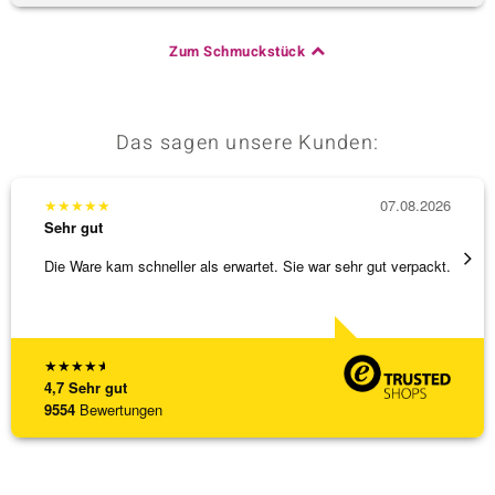
Zum Schmuckstück
Das sagen unsere Kunden:
★
★
★
★
★
07.08.2026
★
★
★
Sehr gut
Sehr g
Die Ware kam schneller als erwartet. Sie war sehr gut verpackt.
Wunder
Steg is
[ weite
★
★
★
★
★
4,7
Sehr gut
9554
Bewertungen