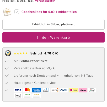
Preis inkl. MwSt., zzgl.
Versandkosten
 JUWELO
Geschenkbox für
6,00 €
mitbestellen
remonti
Erhältlich in
Silber, platiniert
uca
no Collection
In den Warenkorb
ENTS BY DE MELO
4.70
★
★
★
★
★
Sehr gut
/5.00
va
Mit
Echtheitszertifikat
otenier
Versandkostenfrei ab 99,- €
 1894 Collection
Lieferung nach
Deutschland
innerhalb von 1-3 Tagen
Hauseigener Kundenservice
ana