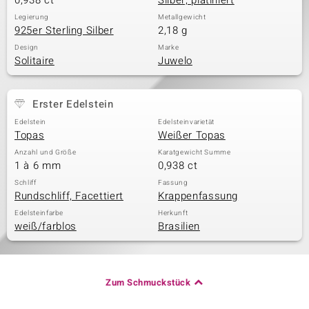
0,938 ct
Silber, platiniert
Legierung
Metallgewicht
925er Sterling Silber
2,18 g
Design
Marke
Solitaire
Juwelo
Erster Edelstein
Edelstein
Edelsteinvarietät
Topas
Weißer Topas
Anzahl und Größe
Karatgewicht Summe
1 à 6 mm
0,938 ct
Schliff
Fassung
Rundschliff, Facettiert
Krappenfassung
Edelsteinfarbe
Herkunft
weiß/farblos
Brasilien
Zum Schmuckstück