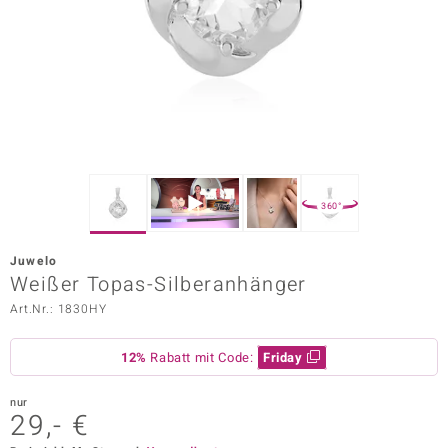
ors Edition
ana
Prince Designs
o
360°
Chic
Juwelo
insell
Weißer Topas-Silberanhänger
Art.Nr.: 1830HY
n Vogue
 Show
12%
Rabatt mit Code:
Friday
o Paraíso
nur
29,- €
Classics