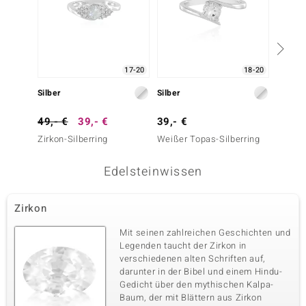
17-20
18-20
Silber
Silber
Silber
49,- €
39,- €
39,- €
69,- 
Zirkon-Silberring
Weißer Topas-Silberring
Zirkon-
Edelsteinwissen
Zirkon
Mit seinen zahlreichen Geschichten und
Legenden taucht der Zirkon in
verschiedenen alten Schriften auf,
darunter in der Bibel und einem Hindu-
Gedicht über den mythischen Kalpa-
Baum, der mit Blättern aus Zirkon