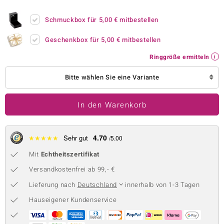
 JUWELO
Schmuckbox für
5,00 €
mitbestellen
remonti
Geschenkbox für
5,00 €
mitbestellen
uca
Ringgröße ermitteln
no Collection
Bitte wählen Sie eine Variante
ENTS BY DE MELO
In den Warenkorb
va
otenier
4.70
★
★
★
★
★
Sehr gut
/5.00
Mit
Echtheitszertifikat
 1894 Collection
Versandkostenfrei ab 99,- €
Lieferung nach
Deutschland
innerhalb von 1-3 Tagen
ana
Hauseigener Kundenservice