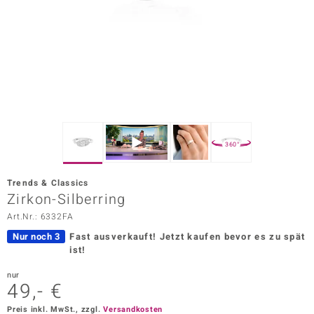
ors Edition
ana
Prince Designs
o
360°
Chic
Trends & Classics
insell
Zirkon-Silberring
Art.Nr.: 6332FA
n Vogue
Nur noch 3
Fast ausverkauft!
Jetzt kaufen bevor es zu spät
 Show
ist!
o Paraíso
nur
49,- €
Classics
Preis inkl. MwSt., zzgl.
Versandkosten