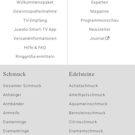
Willkommenspaket
Experten
Gewinnspielteilnahme
Magazine
TV-Empfang
Programmvorschau
Juwelo-Smart-TV App
Newsletter
Versandinformationen
Journal
Hilfe & FAQ
Ringgröße ermitteln
Schmuck
Edelsteine
Gesamter Schmuck
Achatschmuck
Anhänger
Amethystschmuck
Armbänder
Aquamarinschmuck
Armreife
Bernsteinschmuck
Damenringe
Citrinschmuck
Diamantringe
Diamantschmuck