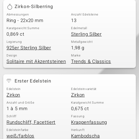
Zirkon-Silberring
Abmessungen
Anzahl Edelsteine
Ring - 22x20 mm
13
Karatgewicht Summe
Edelmetall
0,869 ct
Sterling Silber
Legierung
Metallgewicht
925er Sterling Silber
1,98 g
Design
Marke
Solitaire mit Akzentsteinen
Trends & Classics
Erster Edelstein
Edelstein
Edelsteinvarietät
Zirkon
Zirkon
Anzahl und Größe
Karatgewicht Summe
1 à 5 mm
0,675 ct
Schliff
Fassung
Rundschliff, Facettiert
Krappenfassung
Edelsteinfarbe
Herkunft
weiß/farblos
Kambodscha