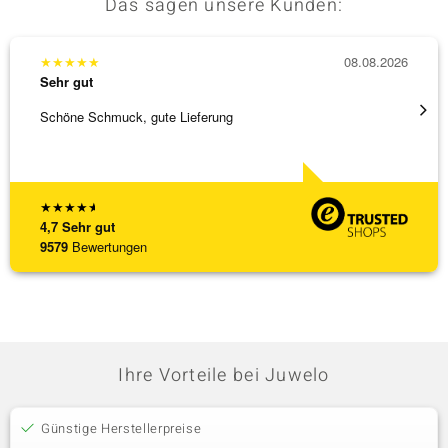
Das sagen unsere Kunden:
★
★
★
★
★
08.08.2026
★
★
★
Sehr gut
Sehr g
Schöne Schmuck, gute Lieferung
Schnel
★
★
★
★
★
4,7
Sehr gut
9579
Bewertungen
Ihre Vorteile bei Juwelo
Günstige Herstellerpreise