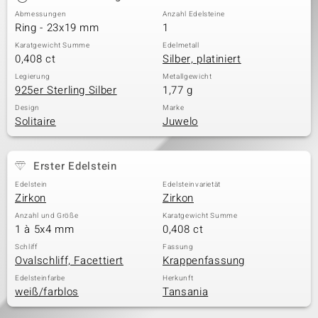
Abmessungen
Anzahl Edelsteine
Ring - 23x19 mm
1
Karatgewicht Summe
Edelmetall
0,408 ct
Silber, platiniert
Legierung
Metallgewicht
925er Sterling Silber
1,77 g
Design
Marke
Solitaire
Juwelo
Erster Edelstein
Edelstein
Edelsteinvarietät
Zirkon
Zirkon
Anzahl und Größe
Karatgewicht Summe
1 à 5x4 mm
0,408 ct
Schliff
Fassung
Ovalschliff, Facettiert
Krappenfassung
Edelsteinfarbe
Herkunft
weiß/farblos
Tansania