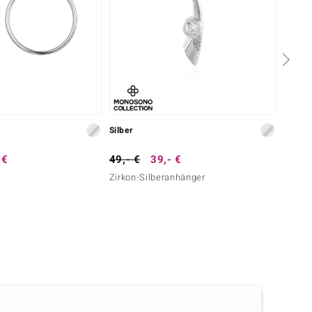
Silber
Silber
 €
49,- €
39,- €
99,- 
Zirkon-Silberanhänger
I1 (G)