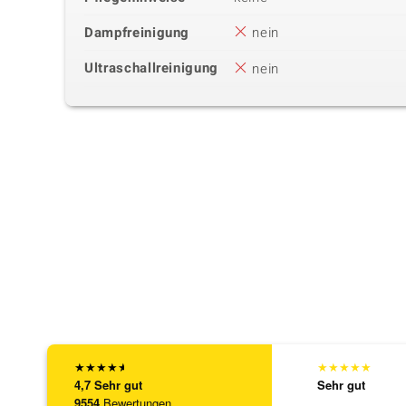
Dampfreinigung
nein
Ultraschallreinigung
nein
★
★
★
★
★
★
★
★
★
★
4,7
Sehr gut
Sehr gut
9554
Bewertungen