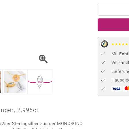
Onyx
Peridot
ns
♦ Silberhalsketten
TPC
Rhodolith
Spektro
k
♦ Silberohrringe
Trends & Classics
Türkis
Turmal
♦ Silberanhänger
Vitale Minerale
n
Platinschmuck
Blau
Grün
★
★
★
★
★
Mit
Echt
Versandk
Lieferu
Hauseig
360°
nger, 2,995ct
 925er Sterlingsilber aus der MONOSONO