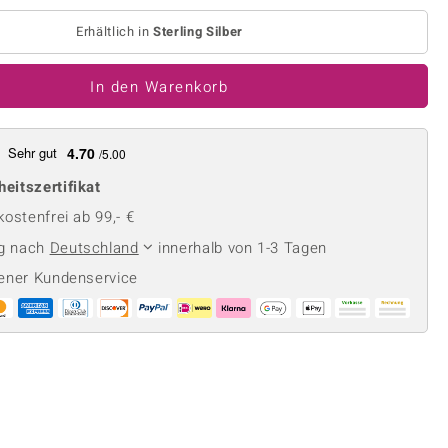
Perle
Ringgröße ermitteln
lith
Spinell
Erhältlich in
Sterling Silber
in
Zirkon
In den Warenkorb
Gelb
Sehr gut
4.70
/5.00
heitszertifikat
ostenfrei ab 99,- €
ng nach
Deutschland
innerhalb von 1-3 Tagen
ener Kundenservice