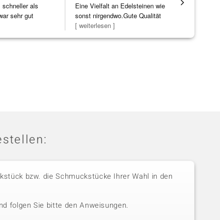
schneller als
Eine Vielfalt an Edelsteinen wie
Hatte eine
war sehr gut
sonst nirgendwo.Gute Qualität
ohne WEN
zu noc
[ weiterlesen ]
Schmucks
[ weiterles
stellen:
stück bzw. die Schmuckstücke Ihrer Wahl in den
nd folgen Sie bitte den Anweisungen.