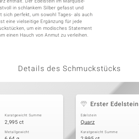
z enthält. Der Edelstein im Marquise-
stvoll in schlankem Silber gefasst und
t sich perfekt, um sowohl Tages- als auch
t eine vielseitige Ergänzung für jede
uckstücken, um ein modisches Statement
 ihm einen Hauch von Anmut zu verleihen.
Details des Schmuckstücks
Erster Edelstein
Karatgewicht Summe
Edelstein
2,995 ct
Quarz
Metallgewicht
Karatgewicht Summe
6,64 g
2,995 ct