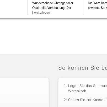
Wunderschöne Ohrringe,toller
Die Ware kam 
Opal, tolle Verarbeitung. Der
erwartet. Sie 
Steg ist e
[ weiterlesen ]
verpackt.
So können Sie be
Legen Sie das Schmuck
Warenkorb.
Gehen Sie zur Kasse u