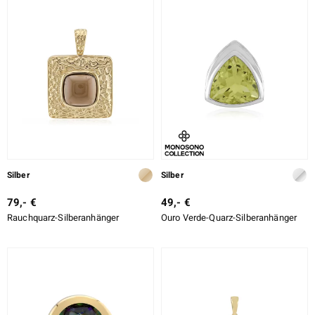
SCHLIFF
ition
SCHLIFF DETAILLIERT
FASSUNG
e Designs
Silber
Silber
79,- €
49,- €
Rauchquarz-Silberanhänger
Ouro Verde-Quarz-Silberanhänger
ue
aíso
ics