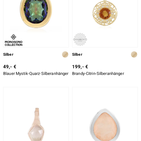
LO
ti
lection
Silber
Silber
BY DE MELO
49,- €
199,- €
Blauer Mystik-Quarz-Silberanhänger
Brandy-Citrin-Silberanhänger
r
Collection