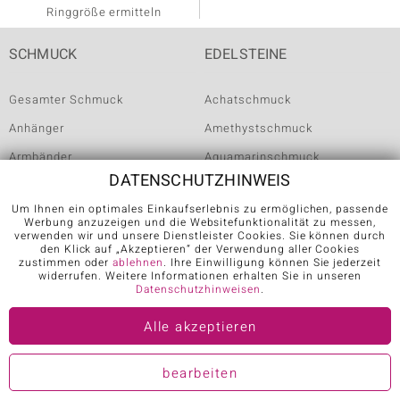
Ringgröße ermitteln
SCHMUCK
EDELSTEINE
Gesamter Schmuck
Achatschmuck
Anhänger
Amethystschmuck
Armbänder
Aquamarinschmuck
DATENSCHUTZHINWEIS
Armreife
Bernsteinschmuck
Um Ihnen ein optimales Einkaufserlebnis zu ermöglichen, passende
Damenringe
Citrinschmuck
Werbung anzuzeigen und die Websitefunktionalität zu messen,
verwenden wir und unsere Dienstleister Cookies. Sie können durch
Diamantringe
Diamantschmuck
den Klick auf „Akzeptieren“ der Verwendung aller Cookies
zustimmen oder
ablehnen
. Ihre Einwilligung können Sie jederzeit
Goldringe
Granatschmuck
widerrufen. Weitere Informationen erhalten Sie in unseren
Datenschutzhinweisen
.
mehr
mehr
Alle akzeptieren
RINGE
KATEGORIEN
bearbeiten
Achat Ring
Kreuzanhänger