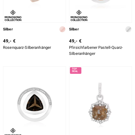
ssics
Silber
Silber
le
49,- €
49,- €
Rosenquarz-Silberanhänger
Pfirsichfarbener Pastell-Quarz-
Silberanhänger