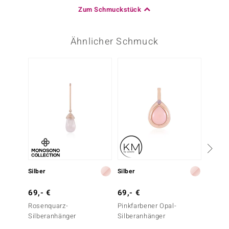
Zum Schmuckstück
Ähnlicher Schmuck
-20%
Silber
Silber
Silber
69,- €
69,- €
49,- 
Rosenquarz-
Pinkfarbener Opal-
Rosenq
Silberanhänger
Silberanhänger
Silber