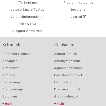
TV-Empfang
Programmvorschau
Juwelo-Smart-TV App
Newsletter
Versandinformationen
Journal
Hilfe & FAQ
Ringgröße ermitteln
Schmuck
Edelsteine
Gesamter Schmuck
Achatschmuck
Anhänger
Amethystschmuck
Armbänder
Aquamarinschmuck
Armreife
Bernsteinschmuck
Damenringe
Citrinschmuck
Diamantringe
Diamantschmuck
Goldringe
Granatschmuck
mehr
mehr