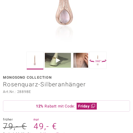
ors Edition
ana
Prince Designs
o
360°
Chic
MONOSONO COLLECTION
insell
Rosenquarz-Silberanhänger
Art.Nr.: 2889BE
n Vogue
 Show
12%
Rabatt mit Code:
Friday
o Paraíso
früher
nur
79,- €
49,- €
Classics