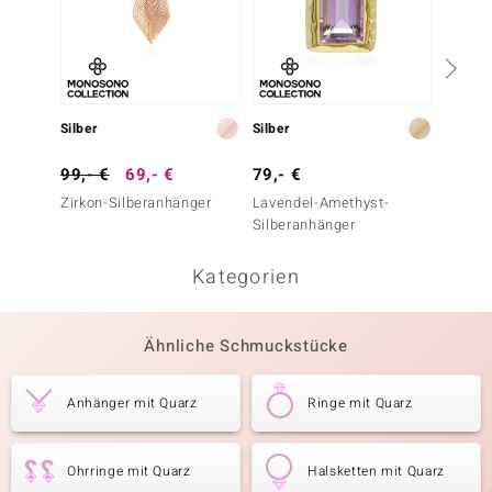
Silber
Silber
Silber
99,- €
69,- €
79,- €
69,- 
Zirkon-Silberanhänger
Lavendel-Amethyst-
Rhodol
Silberanhänger
Kategorien
Ähnliche Schmuckstücke
Anhänger mit Quarz
Ringe mit Quarz
Ohrringe mit Quarz
Halsketten mit Quarz