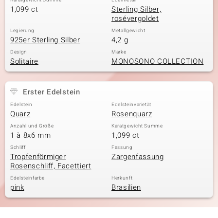
Karatgewicht Summe
Edelmetall
1,099 ct
Sterling Silber,
rosévergoldet
Legierung
Metallgewicht
925er Sterling Silber
4,2 g
Design
Marke
Solitaire
MONOSONO COLLECTION
Erster Edelstein
Edelstein
Edelsteinvarietät
Quarz
Rosenquarz
Anzahl und Größe
Karatgewicht Summe
1 à 8x6 mm
1,099 ct
Schliff
Fassung
Tropfenförmiger
Zargenfassung
Rosenschliff, Facettiert
Edelsteinfarbe
Herkunft
pink
Brasilien