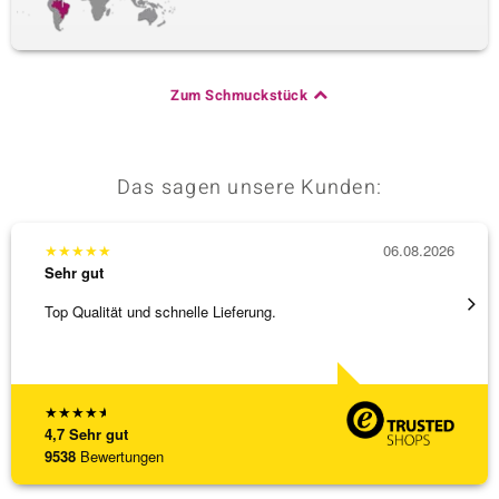
Zum Schmuckstück
Das sagen unsere Kunden:
★
★
★
★
★
06.08.2026
★
★
★
Sehr gut
Sehr g
Top Qualität und schnelle Lieferung.
Bin ja
★
★
★
★
★
4,7
Sehr gut
9538
Bewertungen