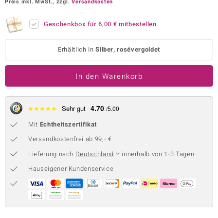
Preis inkl. MwSt., zzgl.
Versandkosten
 JUWELO
Geschenkbox für
6,00 €
mitbestellen
remonti
Erhältlich in
Silber, rosévergoldet
uca
no Collection
In den Warenkorb
ENTS BY DE MELO
4.70
★
★
★
★
★
Sehr gut
/5.00
va
Mit
Echtheitszertifikat
otenier
Versandkostenfrei ab 99,- €
 1894 Collection
Lieferung nach
Deutschland
innerhalb von 1-3 Tagen
Hauseigener Kundenservice
ana