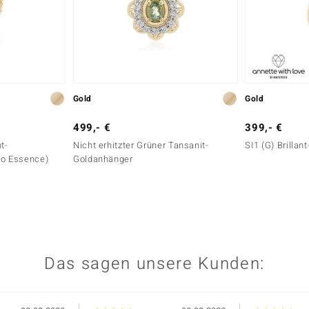
Gold
Gold
499,- €
399,- €
t-
Nicht erhitzter Grüner Tansanit-
SI1 (G) Brilla
lo Essence)
Goldanhänger
Das sagen unsere Kunden: