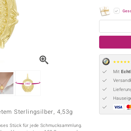
Onyx
Peridot
ns
♦ Silberhalsketten
TPC
Rhodolith
Spektro
Ges
k
♦ Silberohrringe
Trends & Classics
Türkis
Turmal
♦ Silberanhänger
Vitale Minerale
n
Platinschmuck
Blau
Grün
★
★
★
★
★
Mit
Echt
Versandk
360°
Lieferu
Hauseig
em Sterlingsilber, 4,53g
tloses Stück für jede Schmucksammlung.