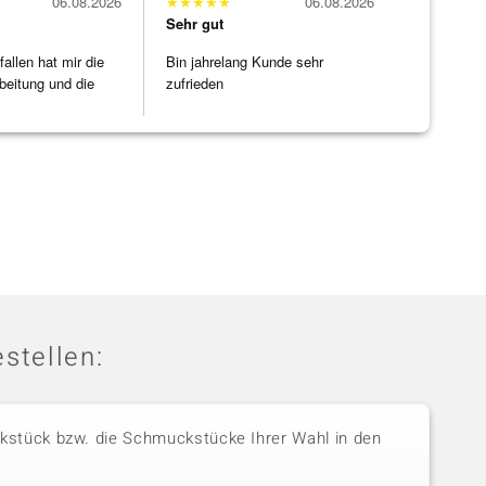
06.08.2026
★
★
★
★
★
06.08.2026
Sehr gut
allen hat mir die
Bin jahrelang Kunde sehr
beitung und die
zufrieden
]
stellen:
stück bzw. die Schmuckstücke Ihrer Wahl in den