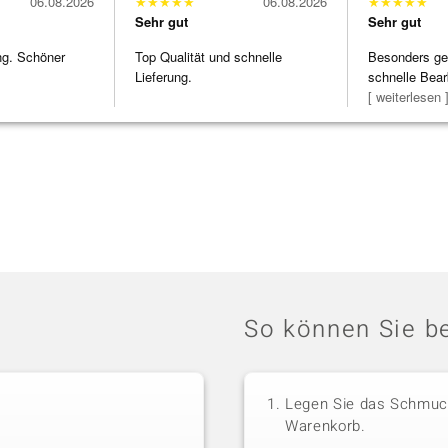
06.08.2026
★
★
★
★
★
06.08.2026
★
★
★
★
★
Sehr gut
Sehr gut
ng. Schöner
Top Qualität und schnelle
Besonders gef
Lieferung.
schnelle Bear
Bearbeitun
[ weiterlesen 
So können Sie be
Legen Sie das Schmuck
Warenkorb.