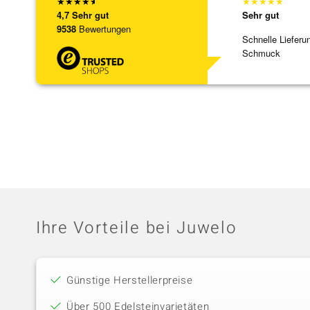
★
★
★
★
★
★
★
★
★
★
4,7
Sehr gut
Sehr gut
9538
Bewertungen
Schnelle Lieferu
Schmuck
Ihre Vorteile bei Juwelo
Günstige Herstellerpreise
Über 500 Edelsteinvarietäten