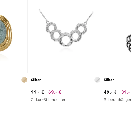
Silber
Silber
99,- €
69,- €
49,- €
39,-
r
Zirkon-Silbercollier
Silberanhänge