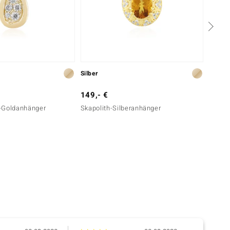
Silber
Silber
149,- €
99,- 
nt-Goldanhänger
Skapolith-Silberanhänger
Baltis
Schüt