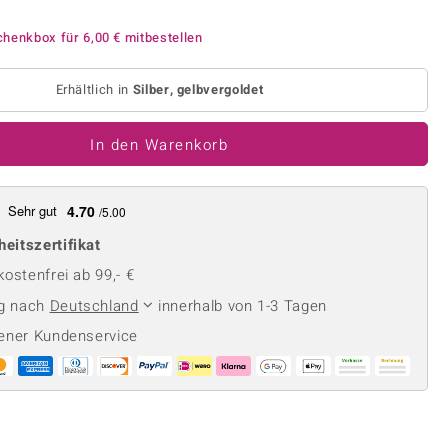
Perle
Ringgröße ermitteln
lith
Spinell
chenkbox für
6,00 €
mitbestellen
in
Zirkon
Erhältlich in
Silber, gelbvergoldet
Gelb
In den Warenkorb
Sehr gut
4.70
/5.00
heitszertifikat
ostenfrei ab 99,- €
ng nach
Deutschland
innerhalb von 1-3 Tagen
ener Kundenservice