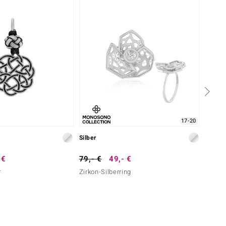
17-20
Silber
Silber
 €
79,- €
49,- €
99,- 
r
Zirkon-Silberring
Zirkon