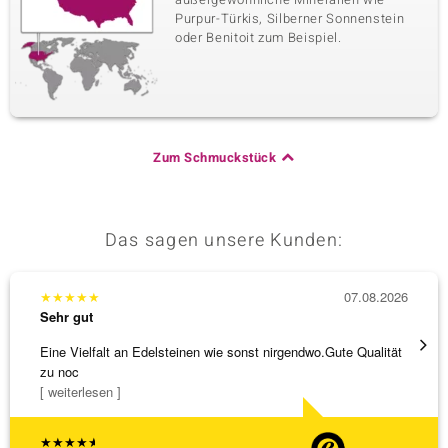
Purpur-Türkis, Silberner Sonnenstein
oder Benitoit zum Beispiel.
Zum Schmuckstück
Das sagen unsere Kunden:
★
★
★
★
★
07.08.2026
★
★
★
Sehr gut
Sehr g
Eine Vielfalt an Edelsteinen wie sonst nirgendwo.Gute Qualität
Wunder
zu noc
Steg is
[ weiterlesen ]
[ weite
★
★
★
★
★