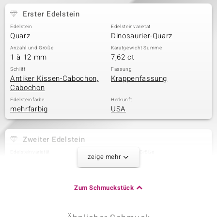
Erster Edelstein
Edelstein
Edelsteinvarietät
Quarz
Dinosaurier-Quarz
Anzahl und Größe
Karatgewicht Summe
1 à 12 mm
7,62 ct
Schliff
Fassung
Antiker Kissen-Cabochon,
Krappenfassung
Cabochon
Edelsteinfarbe
Herkunft
mehrfarbig
USA
Zweiter Edelstein
Edelsteinvarietät
Anzahl und Größe
zeige mehr
Weißer Topas
8 à 2 mm
Karatgewicht Summe
Schliff
0,317 ct
Runder Brillantschliff
Zum Schmuckstück
Fassung
Herkunft
Krappenfassung
Brasilien