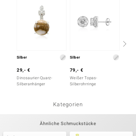
Silber
Silber
Silber
29,- €
79,- €
69,- 
Dinosaurier-Quarz-
Weißer Topas-
Venus-
Silberanhänger
Silberohrringe
Silber
Kategorien
Ähnliche Schmuckstücke