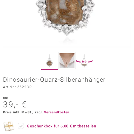
ors Edition
ana
Prince Designs
o
360°
Chic
Dinosaurier-Quarz-Silberanhänger
insell
Art.Nr.: 6522CR
n Vogue
nur
39,- €
 Show
Preis inkl. MwSt., zzgl.
Versandkosten
o Paraíso
Geschenkbox für
6,00 €
mitbestellen
Classics