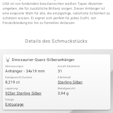
USA ist von funkelnden brasilianischen weißen Topas-Akzenten
umgeben, die für zusätzliche Brillanz sorgen. Dieser Anhänger ist
eine exquisite Wahl für alle, die einzigartige, natürliche Schönheit zu
& Classics
schätzen wissen. Er eignet sich perfekt für jedes Outfit, von
Freizeitkleidung bis hin zu formellen Anlässen.
Minerale
Details des Schmuckstücks
Dinosaurier-Quarz-Silberanhänger
Abmessungen
Anzahl Edelsteine
Anhänger - 34x19 mm
31
Karatgewicht Summe
Edelmetall
8,219 ct
Sterling Silber
Legierung
Metallgewicht
925er Sterling Silber
3,94 g
Design
Entourage