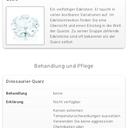
Edelsteinvarietät
Anzahl und Größe
Weißer Topas
6 à 1 mm
Ein vielfältiger Edelstein. Er taucht in
vielen kostbaren Variationen auf. Im
Karatgewicht Summe
Schliff
0,034 ct
Runder Brillantschliff
Edelsteinlexikon finden Sie eine
Übersicht und einen Einstieg in die Welt
Fassung
Herkunft
der Quarze. Zu seiner Gruppe zählende
Pavéfassung
Brasilien
Edelsteine sind oft bekannter als der
Quarz selbst.
Behandlung und Pflege
Dinosaurier-Quarz
Behandlung
keine
Erklärung
Nicht verfügbar
Keinen extremen
Temperaturschwankungen aussetzen.
Verwenden Sie keine aggressiven
Chemikalien oder