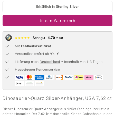
Erhältlich in
Sterling Silber
 JUWELO
remonti
In den Warenkorb
uca
4.70
★
★
★
★
★
Sehr gut
/5.00
no Collection
Mit
Echtheitszertifikat
ENTS BY DE MELO
Versandkostenfrei ab 99,- €
va
Lieferung nach
Deutschland
innerhalb von 1-3 Tagen
Hauseigener Kundenservice
otenier
 1894 Collection
Dinosaurier-Quarz Silber-Anhänger, USA 7,62 ct
ana
Dieser Dinosaurier-Quarz-Anhänger aus 925er Sterlingsilber ist ein
echter Hingucker. Der 7,62-karätige antike Kissen-Cabochon aus den