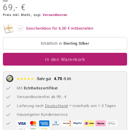
nur
69,- €
 JUWELO
Preis inkl. MwSt., zzgl.
Versandkosten
remonti
Geschenkbox für
6,00 €
mitbestellen
uca
no Collection
Erhältlich in
Sterling Silber
ENTS BY DE MELO
In den Warenkorb
va
4.70
★
★
★
★
★
Sehr gut
/5.00
otenier
Mit
Echtheitszertifikat
 1894 Collection
Versandkostenfrei ab 99,- €
Lieferung nach
Deutschland
innerhalb von 1-3 Tagen
Hauseigener Kundenservice
ana