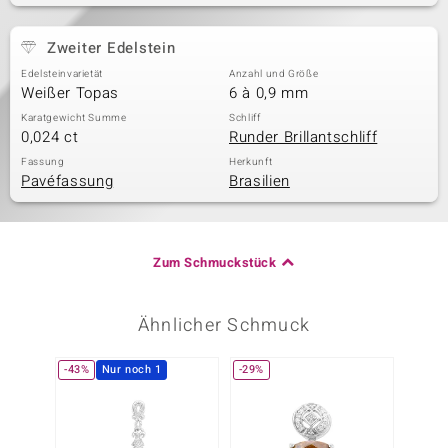
Zweiter Edelstein
Edelsteinvarietät
Anzahl und Größe
Weißer Topas
6 à 0,9 mm
Karatgewicht Summe
Schliff
0,024 ct
Runder Brillantschliff
Fassung
Herkunft
Pavéfassung
Brasilien
Zum Schmuckstück
Ähnlicher Schmuck
-43%
Nur noch 1
-29%