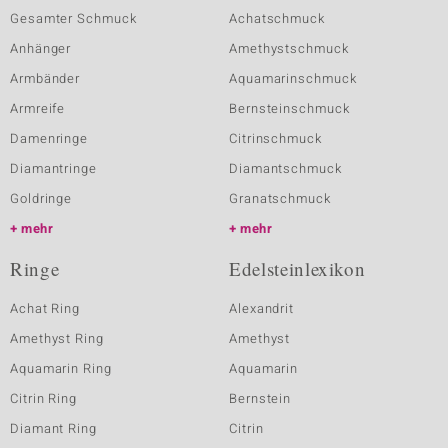
Gesamter Schmuck
Achatschmuck
Anhänger
Amethystschmuck
Armbänder
Aquamarinschmuck
Armreife
Bernsteinschmuck
Damenringe
Citrinschmuck
Diamantringe
Diamantschmuck
Goldringe
Granatschmuck
mehr
mehr
Ringe
Edelsteinlexikon
Achat Ring
Alexandrit
Amethyst Ring
Amethyst
Aquamarin Ring
Aquamarin
Citrin Ring
Bernstein
Diamant Ring
Citrin