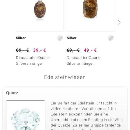
Silber
Silber
Silber
69,- €
39,- €
69,- €
49,- €
39,- 
Dinosaurier-Quarz-
Dinosaurier-Quarz-
Dinosa
Silberanhänger
Silberanhänger
Silber
Edelsteinwissen
Quarz
Ein vielfältiger Edelstein. Er taucht in
vielen kostbaren Variationen auf. Im
Edelsteinlexikon finden Sie eine
Übersicht und einen Einstieg in die Welt
der Quarze. Zu seiner Gruppe zählende