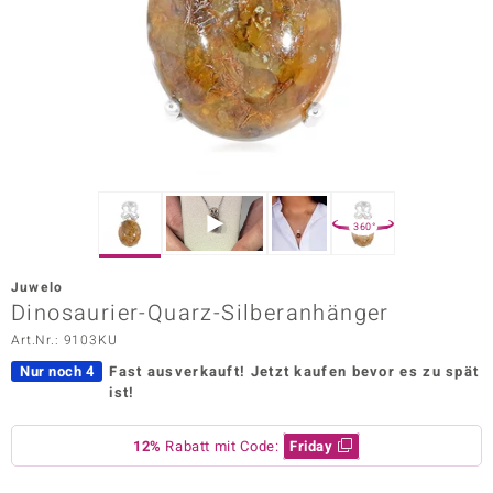
ors Edition
ana
Prince Designs
o
360°
Chic
Juwelo
insell
Dinosaurier-Quarz-Silberanhänger
Art.Nr.: 9103KU
n Vogue
Nur noch 4
Fast ausverkauft!
Jetzt kaufen bevor es zu spät
 Show
ist!
o Paraíso
12%
Rabatt mit Code:
Friday
Classics