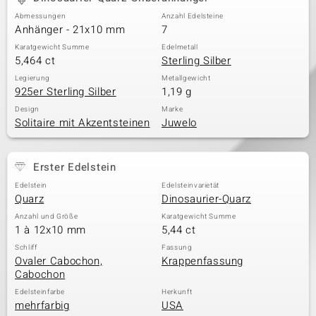
Abmessungen
Anzahl Edelsteine
Anhänger - 21x10 mm
7
Karatgewicht Summe
Edelmetall
5,464 ct
Sterling Silber
Legierung
Metallgewicht
925er Sterling Silber
1,19 g
Design
Marke
Solitaire mit Akzentsteinen
Juwelo
Erster Edelstein
Edelstein
Edelsteinvarietät
Quarz
Dinosaurier-Quarz
Anzahl und Größe
Karatgewicht Summe
1 à 12x10 mm
5,44 ct
Schliff
Fassung
Ovaler Cabochon,
Krappenfassung
Cabochon
Edelsteinfarbe
Herkunft
mehrfarbig
USA