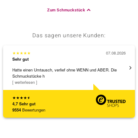
Zum Schmuckstück
Das sagen unsere Kunden:
★
★
★
★
★
07.08.2026
★
★
★
Sehr gut
Sehr g
Hatte einen Umtausch, verlief ohne WENN und ABER. Die
Wunder
Schmuckstücke h
Steg is
[ weiterlesen ]
[ weite
★
★
★
★
★
4,7
Sehr gut
9554
Bewertungen