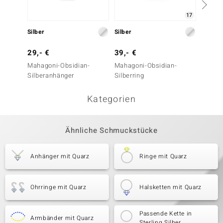
17
Silber
Silber
Silber
29,- €
39,- €
49,- 
Mahagoni-Obsidian-
Mahagoni-Obsidian-
Dinosa
Silberanhänger
Silberring
Silber
Kategorien
Ähnliche Schmuckstücke
Anhänger mit Quarz
Ringe mit Quarz
Ohrringe mit Quarz
Halsketten mit Quarz
Passende Kette in
Armbänder mit Quarz
Sterling Silber