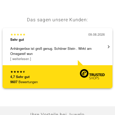
Das sagen unsere Kunden:
★
★
★
★
★
09.08.2026
★
★
★
Sehr gut
Sehr g
Anhängeröse ist groß genug. Schöner Stein . Wirkt am
3 x Wa
Omegareif wun
falsch
[ weiterlesen ]
[ weite
★
★
★
★
★
4,7
Sehr gut
9607
Bewertungen
Ihre Vorteile bei Juwelo