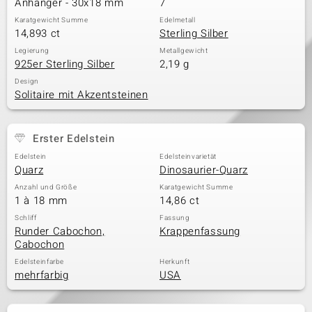
Anhänger - 30x18 mm
7
Karatgewicht Summe
Edelmetall
14,893 ct
Sterling Silber
Legierung
Metallgewicht
925er Sterling Silber
2,19 g
Design
Solitaire mit Akzentsteinen
Erster Edelstein
Edelstein
Edelsteinvarietät
Quarz
Dinosaurier-Quarz
Anzahl und Größe
Karatgewicht Summe
1 à 18 mm
14,86 ct
Schliff
Fassung
Runder Cabochon,
Krappenfassung
Cabochon
Edelsteinfarbe
Herkunft
mehrfarbig
USA