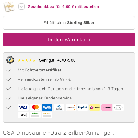
Geschenkbox für
6,00 €
mitbestellen
 JUWELO
remonti
Erhältlich in
Sterling Silber
uca
In den Warenkorb
no Collection
ENTS BY DE MELO
4.70
★
★
★
★
★
Sehr gut
/5.00
Mit
Echtheitszertifikat
va
Versandkostenfrei ab 99,- €
otenier
Lieferung nach
Deutschland
innerhalb von 1-3 Tagen
 1894 Collection
Hauseigener Kundenservice
ana
USA Dinosaurier-Quarz Silber-Anhänger,