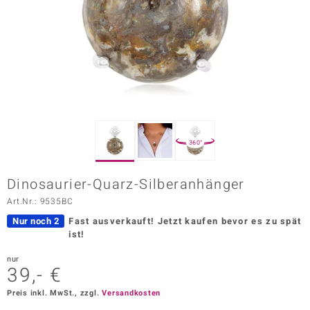
ors Edition
ana
Prince Designs
o
360°
Chic
Dinosaurier-Quarz-Silberanhänger
insell
Art.Nr.: 9535BC
n Vogue
Nur noch 2
Fast ausverkauft!
Jetzt kaufen bevor es zu spät
ist!
 Show
nur
39,- €
o Paraíso
Preis inkl. MwSt., zzgl.
Versandkosten
Classics