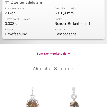
Zweiter Edelstein
Edelsteinvarietät
Anzahl und Größe
Zirkon
6 à 0,9 mm
Karatgewicht Summe
Schliff
0,033 ct
Runder Brillantschliff
Fassung
Herkunft
Pavéfassung
Kambodscha
Zum Schmuckstück
Ähnlicher Schmuck