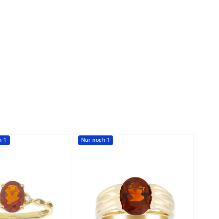
Perle
Ringgröße ermitteln
lith
Spinell
in
Zirkon
Gelb
h 1
Nur noch 1
-7%