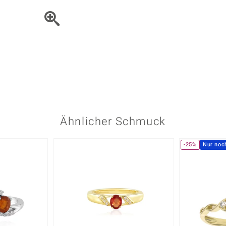
Onyx
Peridot
ns
♦ Silberhalsketten
TPC
Rhodolith
Spektro
k
♦ Silberohrringe
Trends & Classics
Türkis
Turmal
♦ Silberanhänger
Vitale Minerale
n
Platinschmuck
Blau
Grün
Ähnlicher Schmuck
-25%
Nur noc