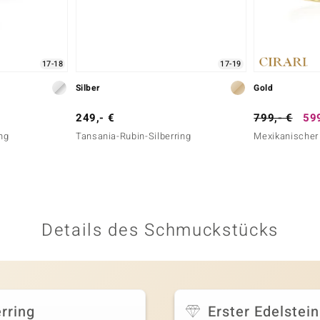
17-18
17-19
Silber
Gold
249,- €
799,- €
599
ing
Tansania-Rubin-Silberring
Mexikanischer
Details des Schmuckstücks
rring
Erster Edelstein