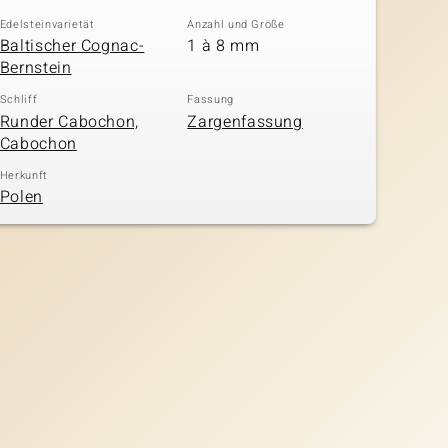
Edelsteinvarietät
Anzahl und Größe
Baltischer Cognac-
1 à 8 mm
Bernstein
Schliff
Fassung
Runder Cabochon,
Zargenfassung
Cabochon
Herkunft
Polen