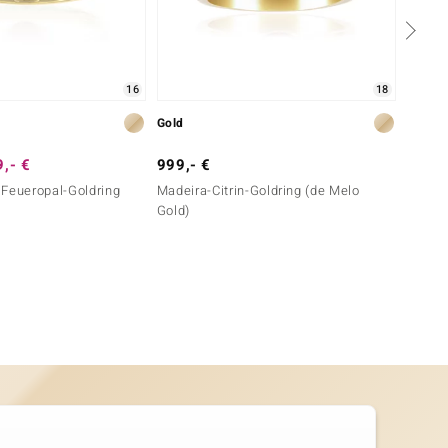
16
18
Gold
Gold
,- €
999,- €
1.499
 Feueropal-Goldring
Madeira-Citrin-Goldring (de Melo
Spessa
Gold)