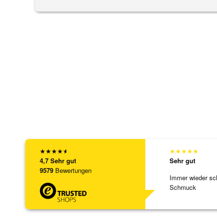
★
★
★
★
★
★
★
★
★
★
4,7
Sehr gut
Sehr gut
9579
Bewertungen
Immer wieder sc
Schmuck