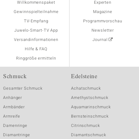
Willkommenspaket
Experten
Gewinnspielteilnahme
Magazine
TV-Empfang
Programmvorschau
Juwelo-Smart-TV App
Newsletter
Versandinformationen
Journal
Hilfe & FAQ
Ringgröße ermitteln
Schmuck
Edelsteine
Gesamter Schmuck
Achatschmuck
Anhänger
Amethystschmuck
Armbänder
Aquamarinschmuck
Armreife
Bernsteinschmuck
Damenringe
Citrinschmuck
Diamantringe
Diamantschmuck