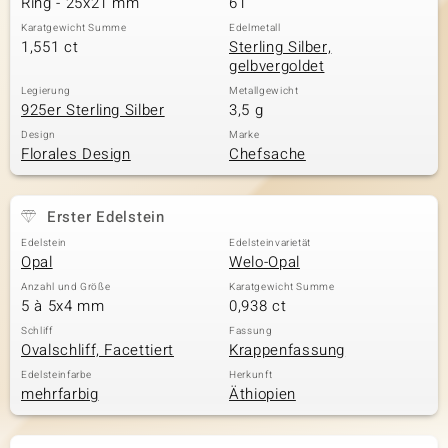
Ring - 25x21 mm
61
Karatgewicht Summe
Edelmetall
1,551 ct
Sterling Silber,
gelbvergoldet
& Classics
Legierung
Metallgewicht
925er Sterling Silber
3,5 g
Minerale
Design
Marke
Florales Design
Chefsache
Erster Edelstein
Edelstein
Edelsteinvarietät
Opal
Welo-Opal
Anzahl und Größe
Karatgewicht Summe
5 à 5x4 mm
0,938 ct
Schliff
Fassung
Ovalschliff, Facettiert
Krappenfassung
Edelsteinfarbe
Herkunft
mehrfarbig
Äthiopien