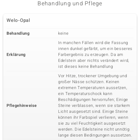
Behandlung und Pflege
Karatgewicht Summe
Schliff
0,166 ct
Rundschliff
Welo-Opal
Fassung
Herkunft
Krappenfassung
Kambodscha
Behandlung
keine
In manchen Fällen wird die Fassung
Fünfter Edelstein
innen dunkel gefärbt, um ein besseres
Erklärung
Farbergebnis zu erzeugen. Da am
Edelsteinvarietät
Anzahl und Größe
Zirkon
35 à 1 mm
Edelstein aber nichts verändert wird,
ist dieses keine Behandlung
Karatgewicht Summe
Schliff
0,233 ct
Rundschliff
Vor Hitze, trockener Umgebung und
großer Nässe schützen. Keinen
Fassung
Herkunft
Pavéfassung
extremen Temperaturen aussetzen,
Kambodscha
ein Temperaturschock kann
Beschädigungen hervorrufen; Einige
Pflegehinweise
Steine verblassen, wenn sie starkem
Licht ausgesetzt sind. Einige Steine
können ihr Farbspiel verlieren, wenn
sie zu viel Feuchtigkeit ausgesetzt
werden. Die Edelsteine nicht unnötig
lange diesen Bedingungen aussetzen.