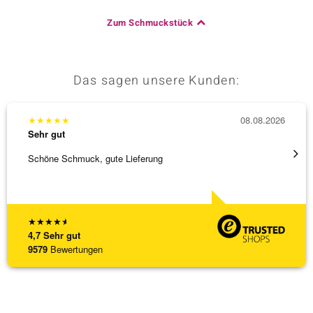
Zum Schmuckstück
Das sagen unsere Kunden:
★
★
★
★
★
08.08.2026
★
★
★
Sehr gut
Sehr g
Schöne Schmuck, gute Lieferung
Immer 
★
★
★
★
★
4,7
Sehr gut
9579
Bewertungen