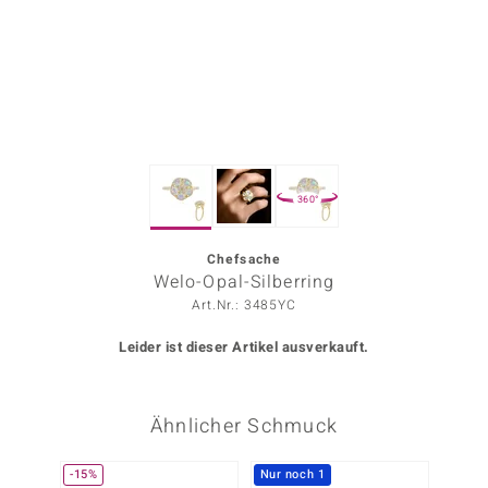
ors Edition
ana
Prince Designs
360°
o
Chic
Chefsache
Welo-Opal-Silberring
insell
Art.Nr.: 3485YC
n Vogue
Leider ist dieser Artikel ausverkauft.
 Show
Ähnlicher Schmuck
o Paraíso
Classics
-15%
Nur noch 1
Nur n