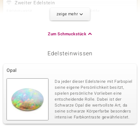
Zweiter Edelstein
Edelsteinvarietät
Anzahl und Größe
zeige mehr
Zirkon
6 à 1,8 mm
Karatgewicht Summe
Schliff
0,194 ct
Rundschliff
Zum Schmuckstück
Fassung
Herkunft
Krappenfassung
Kambodscha
Edelsteinwissen
Dritter Edelstein
Opal
Edelsteinvarietät
Anzahl und Größe
Zirkon
1 à 1,5 mm
Da jeder dieser Edelsteine mit Farbspiel
Karatgewicht Summe
Schliff
seine eigene Persönlichkeit besitzt,
0,02 ct
Rundschliff
spielen persönliche Vorlieben eine
entscheidende Rolle. Dabei ist der
Fassung
Herkunft
Krappenfassung
Schwarze Opal die wertvollste Art, da
Kambodscha
seine schwarze Körperfarbe besonders
intensive Farbkontraste gewährleistet.
Vierter Edelstein
Edelsteinvarietät
Anzahl und Größe
Zirkon
14 à 1,3 mm