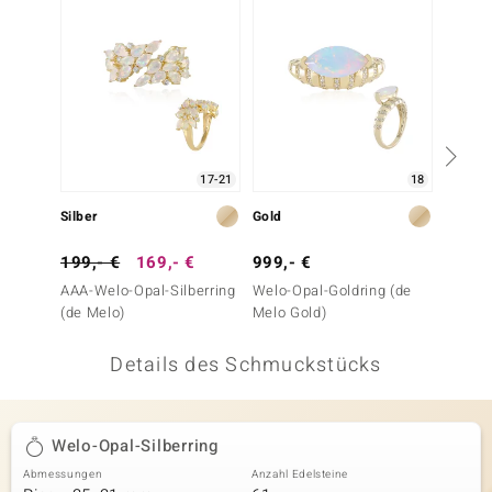
 JUWELO
remonti
uca
no Collection
17-21
18
ENTS BY DE MELO
Silber
Gold
Gold
va
199,- €
169,- €
999,- €
799,-
AAA-Welo-Opal-Silberring
Welo-Opal-Goldring (de
AAA-We
otenier
(de Melo)
Melo Gold)
(de Me
 1894 Collection
Details des Schmuckstücks
ana
Welo-Opal-Silberring
Abmessungen
Anzahl Edelsteine