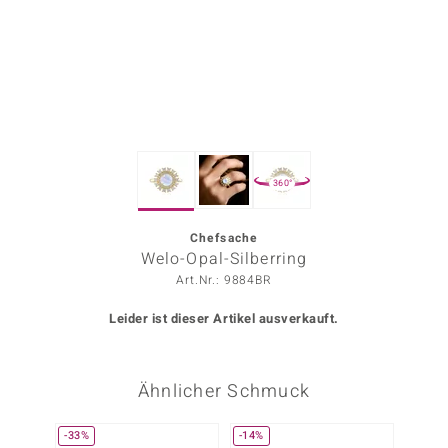
ors Edition
ana
Prince Designs
360°
o
Chic
Chefsache
Welo-Opal-Silberring
insell
Art.Nr.: 9884BR
n Vogue
Leider ist dieser Artikel ausverkauft.
 Show
Ähnlicher Schmuck
o Paraíso
Classics
-33%
-14%