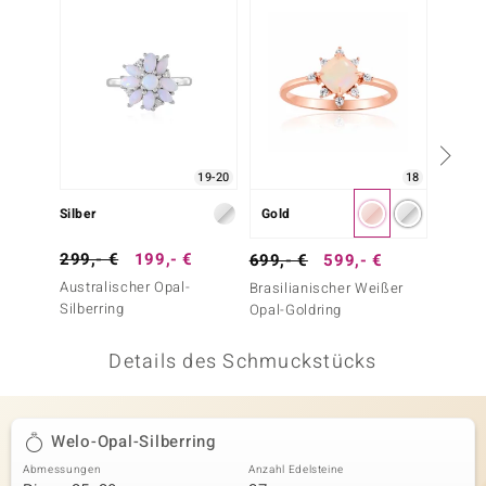
 JUWELO
remonti
uca
no Collection
19-20
18
ENTS BY DE MELO
Silber
Gold
Silber
va
299,- €
199,- €
79,- 
699,- €
599,- €
Australischer Opal-
Welo-O
Brasilianischer Weißer
otenier
Silberring
Opal-Goldring
 1894 Collection
Details des Schmuckstücks
ana
Welo-Opal-Silberring
Abmessungen
Anzahl Edelsteine