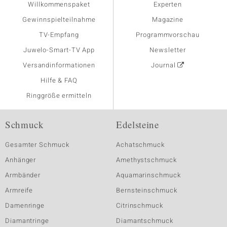
Willkommenspaket
Experten
Gewinnspielteilnahme
Magazine
TV-Empfang
Programmvorschau
Juwelo-Smart-TV App
Newsletter
Versandinformationen
Journal
Hilfe & FAQ
Ringgröße ermitteln
Schmuck
Edelsteine
Gesamter Schmuck
Achatschmuck
Anhänger
Amethystschmuck
Armbänder
Aquamarinschmuck
Armreife
Bernsteinschmuck
Damenringe
Citrinschmuck
Diamantringe
Diamantschmuck