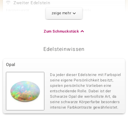
Zweiter Edelstein
Edelsteinvarietät
Anzahl und Größe
zeige mehr
Zirkon
14 à 2 mm
Karatgewicht Summe
Schliff
0,692 ct
Rundschliff
Zum Schmuckstück
Fassung
Herkunft
Krappenfassung
Kambodscha
Edelsteinwissen
Dritter Edelstein
Opal
Edelsteinvarietät
Anzahl und Größe
Zirkon
22 à 1 mm
Da jeder dieser Edelsteine mit Farbspiel
Karatgewicht Summe
Schliff
seine eigene Persönlichkeit besitzt,
0,146 ct
Rundschliff
spielen persönliche Vorlieben eine
entscheidende Rolle. Dabei ist der
Fassung
Herkunft
Pavéfassung
Schwarze Opal die wertvollste Art, da
Kambodscha
seine schwarze Körperfarbe besonders
intensive Farbkontraste gewährleistet.