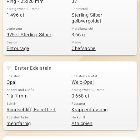
Ring - 25x20 mm
37
Karatgewicht Summe
Edelmetall
1,496 ct
Sterling Silber,
gelbvergoldet
& Classics
Legierung
Metallgewicht
925er Sterling Silber
3,66 g
Minerale
Design
Marke
Entourage
Chefsache
Erster Edelstein
Edelstein
Edelsteinvarietät
Opal
Welo-Opal
Anzahl und Größe
Karatgewicht Summe
1 à 7 mm
0,658 ct
Schliff
Fassung
Rundschliff, Facettiert
Krappenfassung
Edelsteinfarbe
Herkunft
mehrfarbig
Äthiopien