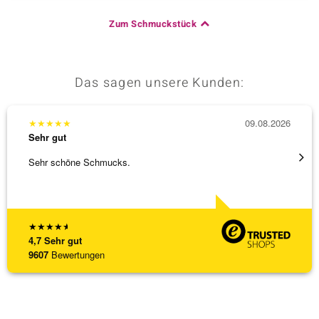
Zum Schmuckstück
Das sagen unsere Kunden:
★
★
★
★
★
09.08.2026
★
★
★
Sehr gut
Sehr g
Sehr schöne Schmucks.
Schöne
weiter
★
★
★
★
★
4,7
Sehr gut
9607
Bewertungen