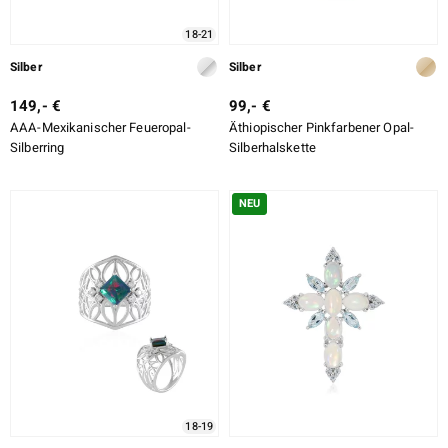
18-21
Silber
Silber
149,- €
99,- €
AAA-Mexikanischer Feueropal-
Äthiopischer Pinkfarbener Opal-
Silberring
Silberhalskette
NEU
18-19