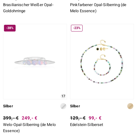
Brasilianischer Weißer Opal-
Pinkfarbener Opal-Silberring (de
Goldohrringe
Melo Essence)
-38%
-23%
17
Silber
Silber
399,- €
249,- €
129,- €
99,- €
Welo-Opal-Silberring (de Melo
Edelstein-Silberset
Essence)