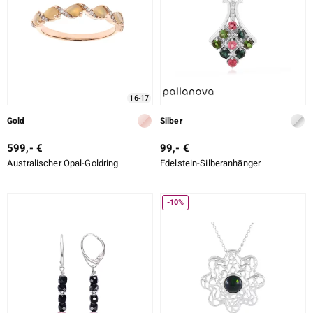
LO
ti
16-17
lection
Gold
Silber
BY DE MELO
599,- €
99,- €
Australischer Opal-Goldring
Edelstein-Silberanhänger
r
-10%
Collection