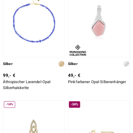
Silber
Silber
99,- €
49,- €
Äthiopischer Lavendel-Opal-
Pinkfarbener Opal-Silberanhänger
Silberhalskette
-14%
-34%