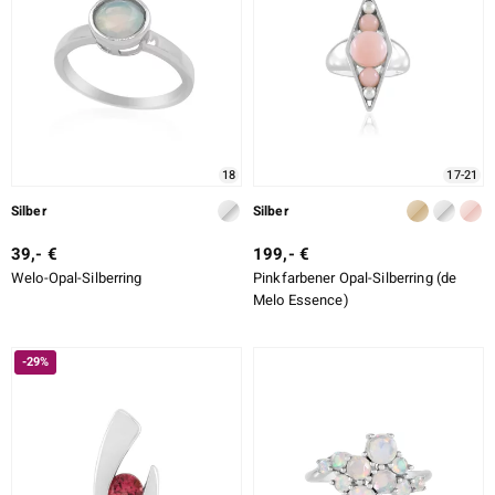
18
17-21
Silber
Silber
39,- €
199,- €
Welo-Opal-Silberring
Pinkfarbener Opal-Silberring (de
Melo Essence)
-29%