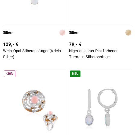
Silber
Silber
129,- €
79,- €
Welo-Opal-Silberanhänger (Adela
Nigerianischer Pinkfarbener
Silber)
Turmalin-Silberohrringe
-20%
NEU