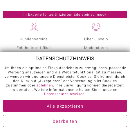
Kundenservice
Über Juwelo
Echtheitszertifikat
Moderatoren
Willkommenspaket
Experten
DATENSCHUTZHINWEIS
Gewinnspielteilnahme
Magazine
Um Ihnen ein optimales Einkaufserlebnis zu ermöglichen, passende
Werbung anzuzeigen und die Websitefunktionalität zu messen,
TV-Empfang
Programmvorschau
verwenden wir und unsere Dienstleister Cookies. Sie können durch
den Klick auf „Akzeptieren“ der Verwendung aller Cookies
Juwelo-Smart-TV App
Newsletter
zustimmen oder
ablehnen
. Ihre Einwilligung können Sie jederzeit
widerrufen. Weitere Informationen erhalten Sie in unseren
Versandinformationen
Journal
Datenschutzhinweisen
.
Hilfe & FAQ
Alle akzeptieren
Ringgröße ermitteln
bearbeiten
SCHMUCK
EDELSTEINE