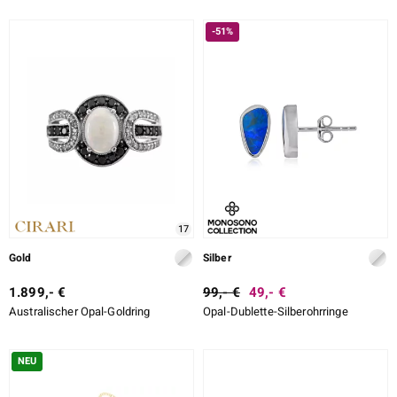
-51%
17
Gold
Silber
1.899,- €
99,- €
49,- €
Australischer Opal-Goldring
Opal-Dublette-Silberohrringe
NEU