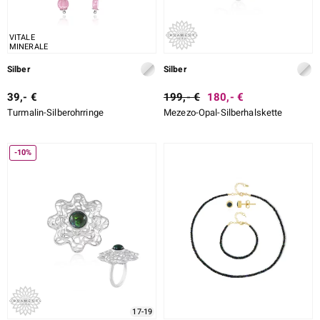
VITALE
MINERALE
ssics
Silber
Silber
le
39,- €
199,- €
180,- €
Turmalin-Silberohrringe
Mezezo-Opal-Silberhalskette
-10%
17-19