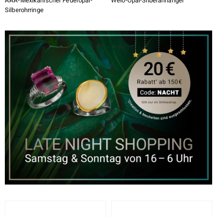
AAA-Mexikanischer Feueropal-
Welo-Opal-Silberanhänger
Silberohrringe