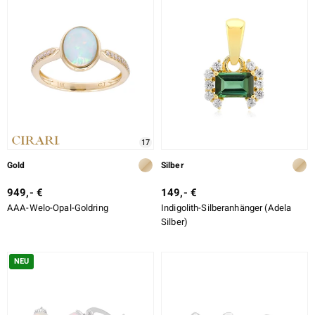
17
Gold
Silber
949,- €
149,- €
AAA-Welo-Opal-Goldring
Indigolith-Silberanhänger (Adela
Silber)
NEU