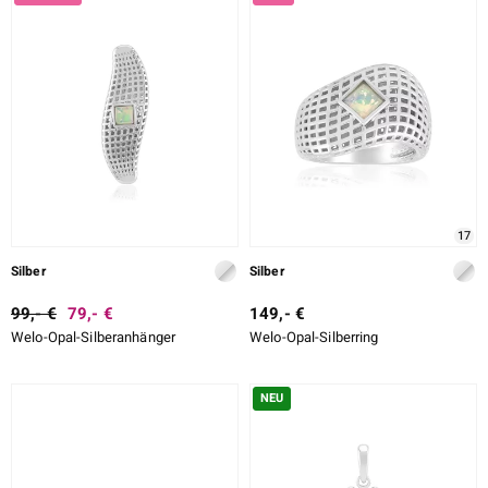
DESIGN
ition
LEGIERUNG
SCHLIFF
SCHLIFF DETAILLIERT
e Designs
FASSUNG
17
Silber
Silber
99,- €
79,- €
149,- €
Welo-Opal-Silberanhänger
Welo-Opal-Silberring
ue
NEU
aíso
ics