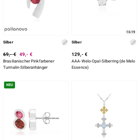
16-19
Silber
Silber
69,- €
49,- €
129,- €
Brasilianischer Pinkfarbener
AAA-Welo-Opal-Silberring (de Melo
Turmalin-Silberanhänger
Essence)
NEU