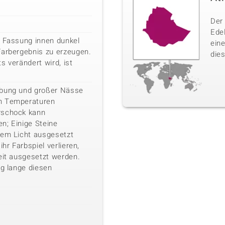
Der 
Ede
e Fassung innen dunkel
ein
Farbergebnis zu erzeugen.
dies
s verändert wird, ist
ebung und großer Nässe
n Temperaturen
rschock kann
n; Einige Steine
kem Licht ausgesetzt
ihr Farbspiel verlieren,
eit ausgesetzt werden.
ig lange diesen