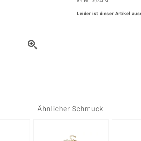
Onyx
Peridot
Art.Nr.: 3024LM
ns
♦ Silberhalsketten
TPC
Rhodolith
Spektro
k
♦ Silberohrringe
Leider ist dieser Artikel aus
Trends & Classics
Türkis
Turmal
♦ Silberanhänger
Vitale Minerale
n
Platinschmuck
Blau
Grün
Bewegen Sie das Schmuck
Ähnlicher Schmuck