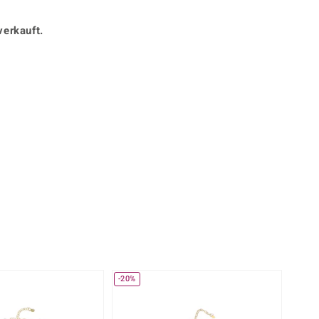
Perle
Ringgröße ermitteln
lith
Spinell
verkauft.
in
Zirkon
360° interaktiv
Gelb
stück mit der Maus in die gewünschte Position.
-20%
-17%