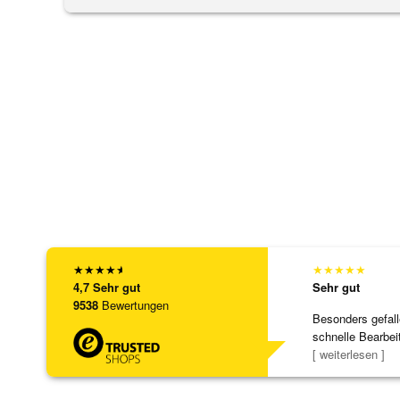
★
★
★
★
★
★
★
★
★
★
4,7
Sehr gut
Sehr gut
9538
Bewertungen
Besonders gefall
schnelle Bearbei
Bearbeitun
[ weiterlesen ]