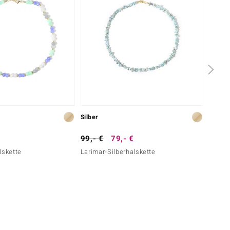
Silber
Silber
99,- €
79,- €
59,- 
lskette
Larimar-Silberhalskette
Larima