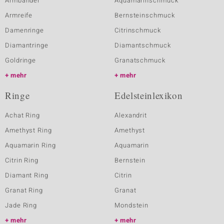
Armbänder
Aquamarinschmuck
Armreife
Bernsteinschmuck
Damenringe
Citrinschmuck
Diamantringe
Diamantschmuck
Goldringe
Granatschmuck
mehr
mehr
Ringe
Edelsteinlexikon
Achat Ring
Alexandrit
Amethyst Ring
Amethyst
Aquamarin Ring
Aquamarin
Citrin Ring
Bernstein
Diamant Ring
Citrin
Granat Ring
Granat
Jade Ring
Mondstein
mehr
mehr