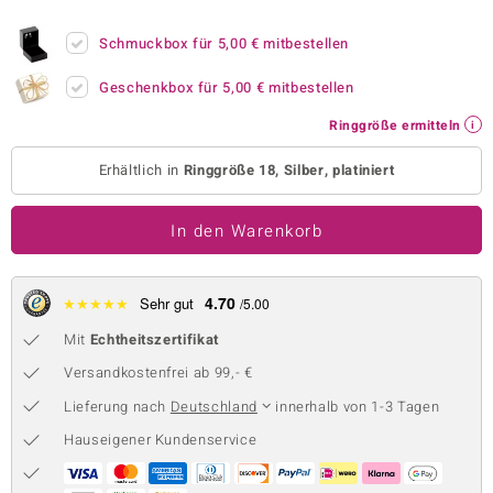
 JUWELO
Schmuckbox für
5,00 €
mitbestellen
remonti
Geschenkbox für
5,00 €
mitbestellen
uca
Ringgröße ermitteln
no Collection
Erhältlich in
Ringgröße 18, Silber, platiniert
ENTS BY DE MELO
In den Warenkorb
va
otenier
4.70
★
★
★
★
★
Sehr gut
/5.00
Mit
Echtheitszertifikat
 1894 Collection
Versandkostenfrei ab 99,- €
Lieferung nach
Deutschland
innerhalb von 1-3 Tagen
ana
Hauseigener Kundenservice