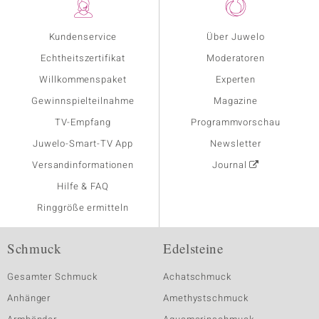
Kundenservice
Über Juwelo
Echtheitszertifikat
Moderatoren
Willkommenspaket
Experten
Gewinnspielteilnahme
Magazine
TV-Empfang
Programmvorschau
Juwelo-Smart-TV App
Newsletter
Versandinformationen
Journal
Hilfe & FAQ
Ringgröße ermitteln
Schmuck
Edelsteine
Gesamter Schmuck
Achatschmuck
Anhänger
Amethystschmuck