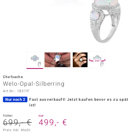
ors Edition
ana
Prince Designs
o
360°
Chic
Chefsache
insell
Welo-Opal-Silberring
Art.Nr.: 1837IF
n Vogue
Nur noch 2
Fast ausverkauft!
Jetzt kaufen bevor es zu spät
 Show
ist!
o Paraíso
früher
nur
699,- €
499,- €
Classics
Preis inkl. MwSt.