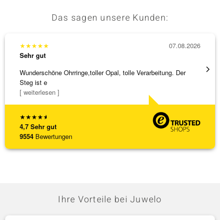
Das sagen unsere Kunden:
★
★
★
★
★
07.08.2026
★
★
★
Sehr gut
Sehr g
Wunderschöne Ohrringe,toller Opal, tolle Verarbeitung. Der
Hatte 
Steg ist e
Schmu
[ weiterlesen ]
[ weite
★
★
★
★
★
4,7
Sehr gut
9554
Bewertungen
Ihre Vorteile bei Juwelo