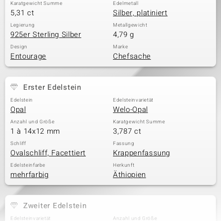
Karatgewicht Summe
Edelmetall
5,31 ct
Silber, platiniert
Legierung
Metallgewicht
925er Sterling Silber
4,79 g
Design
Marke
Entourage
Chefsache
Erster Edelstein
Edelstein
Edelsteinvarietät
Opal
Welo-Opal
Anzahl und Größe
Karatgewicht Summe
1 à 14x12 mm
3,787 ct
Schliff
Fassung
Ovalschliff, Facettiert
Krappenfassung
Edelsteinfarbe
Herkunft
mehrfarbig
Äthiopien
Zweiter Edelstein
Edelsteinvarietät
Anzahl und Größe