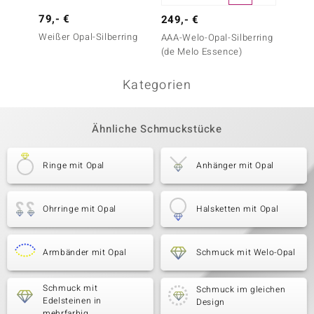
79,- €
299,-
249,- €
Weißer Opal-Silberring
Austra
AAA-Welo-Opal-Silberring
Silberr
(de Melo Essence)
Kategorien
Ähnliche Schmuckstücke
Ringe mit Opal
Anhänger mit Opal
Ohrringe mit Opal
Halsketten mit Opal
Armbänder mit Opal
Schmuck mit Welo-Opal
Schmuck mit
Schmuck im gleichen
Edelsteinen in
Design
mehrfarbig