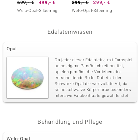
699,- €
499,- €
399,- €
299,- €
249,-
Welo-Opal-Silberring
Welo-Opal-Silberring
Welo-O
Edelsteinwissen
Opal
Da jeder dieser Edelsteine mit Farbspiel
seine eigene Persönlichkeit besitzt,
spielen persönliche Vorlieben eine
entscheidende Rolle. Dabei ist der
Schwarze Opal die wertvollste Art, da
seine schwarze Körperfarbe besonders
intensive Farbkontraste gewährleistet.
Behandlung und Pflege
Welo-Opal