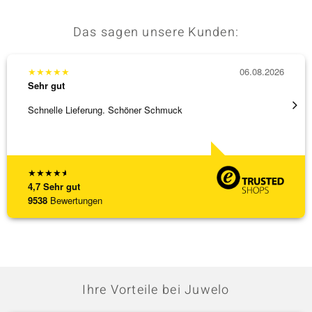
Das sagen unsere Kunden:
★
★
★
★
★
06.08.2026
★
★
★
Sehr gut
Sehr g
Schnelle Lieferung. Schöner Schmuck
Bin ja
★
★
★
★
★
4,7
Sehr gut
9538
Bewertungen
Ihre Vorteile bei Juwelo