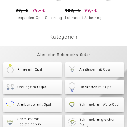
99,- €
79,- €
109,- €
99,- €
149,-
Leoparden-Opal-Silberring
Labradorit-Silberring
Mezezo
(de Me
Kategorien
Ähnliche Schmuckstücke
Ringe mit Opal
Anhänger mit Opal
Ohrringe mit Opal
Halsketten mit Opal
Armbänder mit Opal
Schmuck mit Welo-Opal
Schmuck mit
Schmuck im gleichen
Edelsteinen in
Design