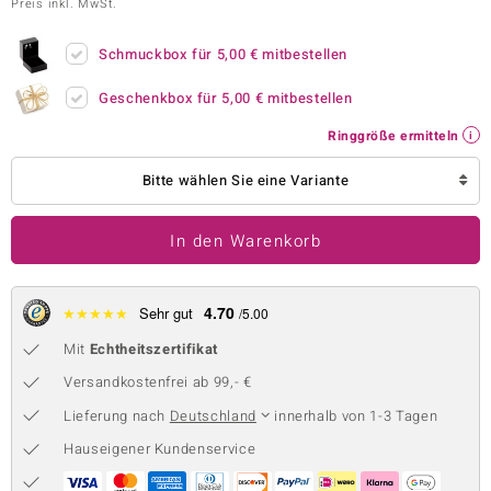
Preis inkl. MwSt.
 JUWELO
Schmuckbox für
5,00 €
mitbestellen
remonti
Geschenkbox für
5,00 €
mitbestellen
uca
Ringgröße ermitteln
no Collection
Bitte wählen Sie eine Variante
ENTS BY DE MELO
In den Warenkorb
va
otenier
4.70
★
★
★
★
★
Sehr gut
/5.00
 1894 Collection
Mit
Echtheitszertifikat
Versandkostenfrei ab 99,- €
Lieferung nach
Deutschland
innerhalb von 1-3 Tagen
ana
Hauseigener Kundenservice