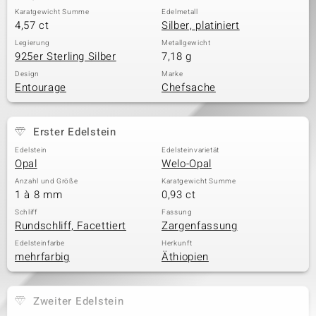
Karatgewicht Summe
Edelmetall
4,57 ct
Silber, platiniert
Legierung
Metallgewicht
925er Sterling Silber
7,18 g
Design
Marke
Entourage
Chefsache
Erster Edelstein
Edelstein
Edelsteinvarietät
Opal
Welo-Opal
Anzahl und Größe
Karatgewicht Summe
1 à 8 mm
0,93 ct
Schliff
Fassung
Rundschliff, Facettiert
Zargenfassung
Edelsteinfarbe
Herkunft
mehrfarbig
Äthiopien
Zweiter Edelstein