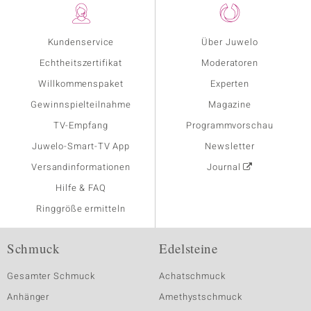
Kundenservice
Über Juwelo
Echtheitszertifikat
Moderatoren
Willkommenspaket
Experten
Gewinnspielteilnahme
Magazine
TV-Empfang
Programmvorschau
Juwelo-Smart-TV App
Newsletter
Versandinformationen
Journal
Hilfe & FAQ
Ringgröße ermitteln
Schmuck
Edelsteine
Gesamter Schmuck
Achatschmuck
Anhänger
Amethystschmuck