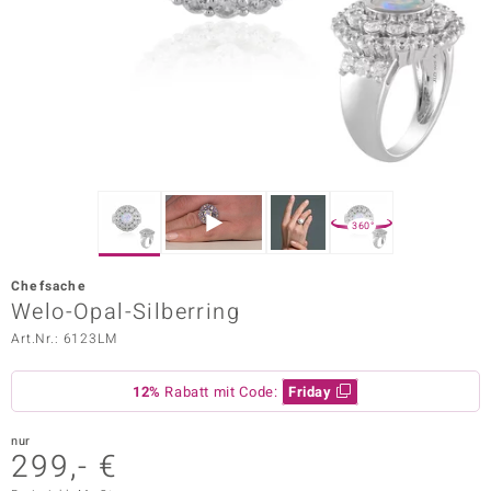
ors Edition
ana
Prince Designs
o
360°
Chic
Chefsache
insell
Welo-Opal-Silberring
Art.Nr.: 6123LM
n Vogue
 Show
12%
Rabatt mit Code:
Friday
o Paraíso
nur
299,- €
Classics