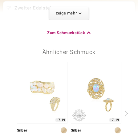
Zweiter Edelstein
zeige mehr
Edelsteinvarietät
Anzahl und Größe
Zirkon
72 à 2 mm
Karatgewicht Summe
Schliff
Zum Schmuckstück
3,078 ct
Rundschliff
Fassung
Herkunft
Krappenfassung
Kambodscha
Ähnlicher Schmuck
Dritter Edelstein
Edelsteinvarietät
Anzahl und Größe
Zirkon
22 à 1,3 mm
Karatgewicht Summe
Schliff
0,327 ct
Rundschliff
Fassung
Herkunft
Pavéfassung
Kambodscha
17-19
17-19
Silber
Silber
Silber