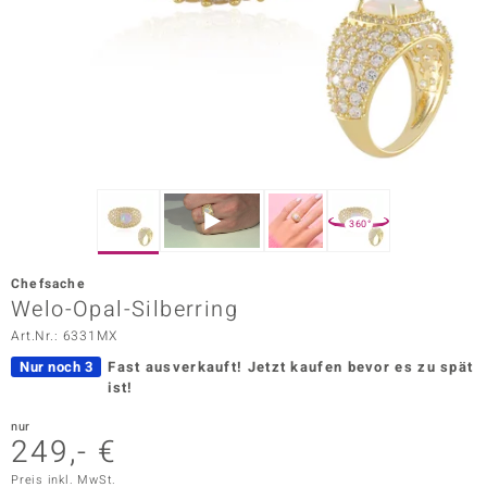
ors Edition
ana
Prince Designs
o
360°
Chic
Chefsache
insell
Welo-Opal-Silberring
Art.Nr.: 6331MX
n Vogue
Nur noch 3
Fast ausverkauft!
Jetzt kaufen bevor es zu spät
 Show
ist!
o Paraíso
nur
249,- €
Classics
Preis inkl. MwSt.