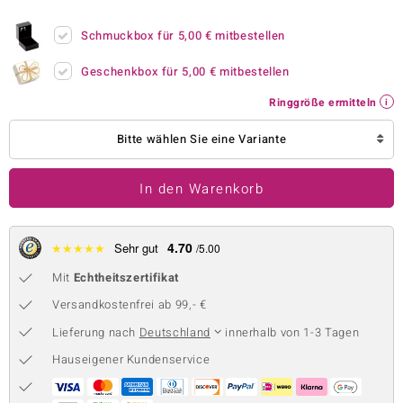
 JUWELO
Schmuckbox für
5,00 €
mitbestellen
remonti
Geschenkbox für
5,00 €
mitbestellen
uca
Ringgröße ermitteln
no Collection
Bitte wählen Sie eine Variante
ENTS BY DE MELO
In den Warenkorb
va
otenier
4.70
★
★
★
★
★
Sehr gut
/5.00
Mit
Echtheitszertifikat
 1894 Collection
Versandkostenfrei ab 99,- €
Lieferung nach
Deutschland
innerhalb von 1-3 Tagen
ana
Hauseigener Kundenservice