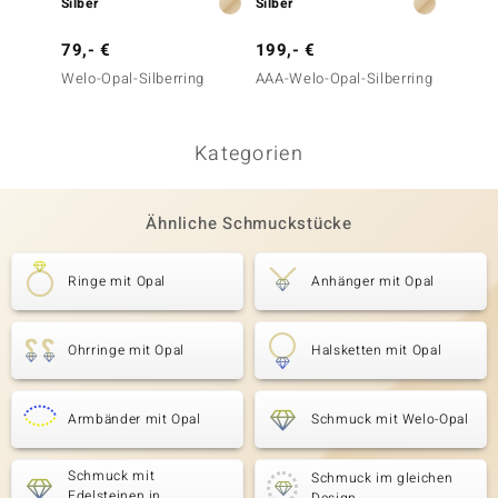
Silber
Silber
Silber
79,- €
199,- €
299,-
Welo-Opal-Silberring
AAA-Welo-Opal-Silberring
Welo-O
Kategorien
Ähnliche Schmuckstücke
Ringe mit Opal
Anhänger mit Opal
Ohrringe mit Opal
Halsketten mit Opal
Armbänder mit Opal
Schmuck mit Welo-Opal
Schmuck mit
Schmuck im gleichen
Edelsteinen in