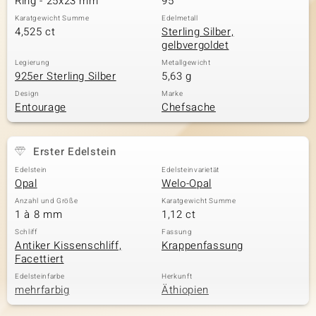
Ring - 25x23 mm
95
Karatgewicht Summe
Edelmetall
4,525 ct
Sterling Silber,
gelbvergoldet
Legierung
Metallgewicht
925er Sterling Silber
5,63 g
Design
Marke
Entourage
Chefsache
Erster Edelstein
Edelstein
Edelsteinvarietät
Opal
Welo-Opal
Anzahl und Größe
Karatgewicht Summe
1 à 8 mm
1,12 ct
Schliff
Fassung
Antiker Kissenschliff,
Krappenfassung
Facettiert
Edelsteinfarbe
Herkunft
mehrfarbig
Äthiopien