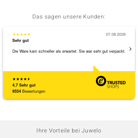
Das sagen unsere Kunden:
★
★
★
★
★
07.08.2026
★
★
★
Sehr gut
Sehr g
Die Ware kam schneller als erwartet. Sie war sehr gut verpackt.
Eine V
zu noc
[ weite
★
★
★
★
★
4,7
Sehr gut
9554
Bewertungen
Ihre Vorteile bei Juwelo