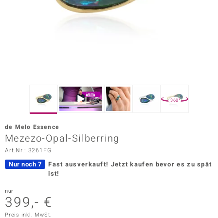
ors Edition
ana
Prince Designs
o
360°
Chic
de Melo Essence
insell
Mezezo-Opal-Silberring
Art.Nr.: 3261FG
n Vogue
Nur noch 7
Fast ausverkauft!
Jetzt kaufen bevor es zu spät
 Show
ist!
o Paraíso
nur
399,- €
Classics
Preis inkl. MwSt.