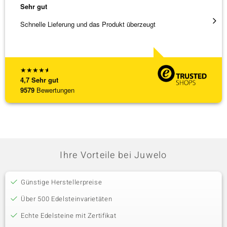
Sehr gut
Sehr g
Schnelle Lieferung und das Produkt überzeugt
Immer 
★
★
★
★
★
4,7
Sehr gut
9579
Bewertungen
Ihre Vorteile bei Juwelo
Günstige Herstellerpreise
Über 500 Edelsteinvarietäten
Echte Edelsteine mit Zertifikat