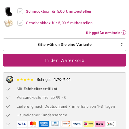
 JUWELO
Schmuckbox für
5,00 €
mitbestellen
remonti
Geschenkbox für
5,00 €
mitbestellen
uca
Ringgröße ermitteln
no Collection
Bitte wählen Sie eine Variante
ENTS BY DE MELO
In den Warenkorb
va
otenier
4.70
★
★
★
★
★
Sehr gut
/5.00
Mit
Echtheitszertifikat
 1894 Collection
Versandkostenfrei ab 99,- €
Lieferung nach
Deutschland
innerhalb von 1-3 Tagen
ana
Hauseigener Kundenservice