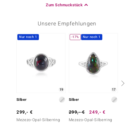
Zum Schmuckstück
Unsere Empfehlungen
Nur noch 1
-17%
Nur noch 1
-17%
19
17
Silber
Silber
Silber
299,- €
299,- €
249,- €
299,-
Mezezo-Opal-Silberring
Mezezo-Opal-Silberring
Mezezo
(de Me