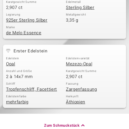
Karatgewicht Summe
Edelmetall
2,907 ct
Sterling Silber
Legierung
Metallgewicht
925er Sterling Silber
3,35 g
Marke
de Melo Essence
Erster Edelstein
Edelstein
Edelsteinvarietät
Opal
Mezezo-Opal
Anzahl und Größe
Karatgewicht Summe
2 à 14x7 mm
2,907 ct
Schliff
Fassung
Tropfenschliff, Facettiert
Zargenfassung
Edelsteinfarbe
Herkunft
mehrfarbig
Äthiopien
Zum Schmuckstück