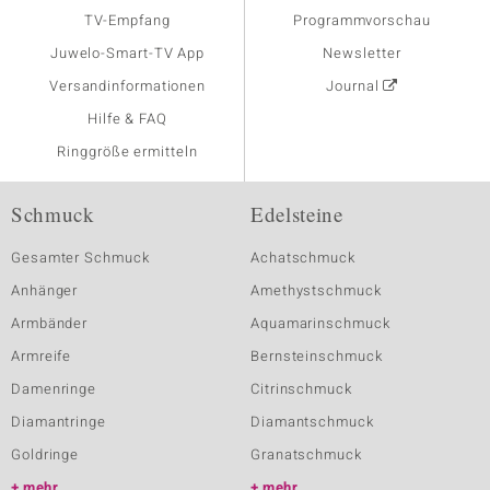
TV-Empfang
Programmvorschau
Juwelo-Smart-TV App
Newsletter
Versandinformationen
Journal
Hilfe & FAQ
Ringgröße ermitteln
Schmuck
Edelsteine
Gesamter Schmuck
Achatschmuck
Anhänger
Amethystschmuck
Armbänder
Aquamarinschmuck
Armreife
Bernsteinschmuck
Damenringe
Citrinschmuck
Diamantringe
Diamantschmuck
Goldringe
Granatschmuck
mehr
mehr