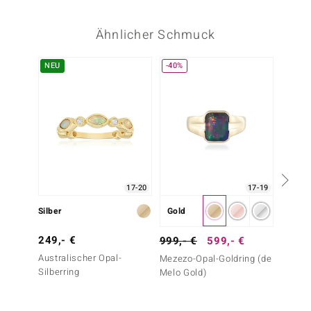
Ähnlicher Schmuck
NEU
-40%
-13%
17-20
17-19
Silber
Gold
Silber
249,- €
399,-
999,- €
599,- €
Australischer Opal-
AAA-We
Mezezo-Opal-Goldring (de
Silberring
(de Me
Melo Gold)