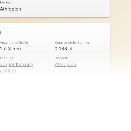
Herkunft
Äthiopien
n
Anzahl und Größe
Karatgewicht Summe
2 à 3 mm
0,188 ct
Fassung
Herkunft
Zargenfassung
Äthiopien
geklebt
in
Anzahl und Größe
Karatgewicht Summe
43 à 1 mm
0,29 ct
Fassung
Herkunft
Pavéfassung
Kambodscha