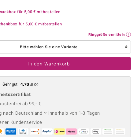
Perle
Ringgröße ermitteln
lith
Spinell
muckbox für
5,00 €
mitbestellen
in
Zirkon
chenkbox für
5,00 €
mitbestellen
Ringgröße ermitteln
Gelb
Bitte wählen Sie eine Variante
In den Warenkorb
Sehr gut
4.70
/5.00
heitszertifikat
ostenfrei ab 99,- €
ng nach
Deutschland
innerhalb von 1-3 Tagen
ener Kundenservice