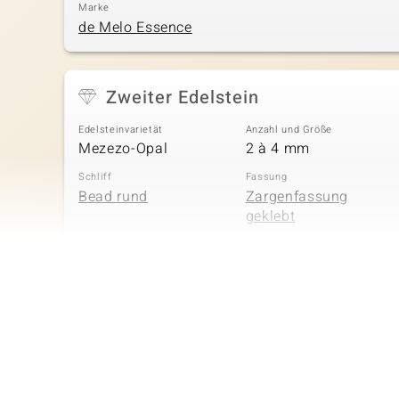
Marke
de Melo Essence
Zweiter Edelstein
Edelsteinvarietät
Anzahl und Größe
Mezezo-Opal
2 à 4 mm
Schliff
Fassung
Bead rund
Zargenfassung
geklebt
Vierter Edelstein
Edelsteinvarietät
Anzahl und Größe
Zirkon
2 à 1,1 mm
Schliff
Fassung
Rundschliff
Pavéfassung