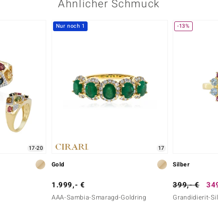
Ähnlicher Schmuck
Nur noch 1
-13%
Karatgewicht Summe
0,025 ct
Herkunft
Kambodscha
17-20
17
Gold
Silber
1.999,- €
399,- €
349
AAA-Sambia-Smaragd-Goldring
Grandidierit-Si