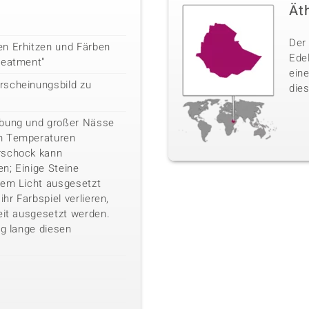
Ät
Der 
en Erhitzen und Färben
Ede
reatment"
ein
rscheinungsbild zu
dies
ebung und großer Nässe
n Temperaturen
rschock kann
n; Einige Steine
kem Licht ausgesetzt
ihr Farbspiel verlieren,
eit ausgesetzt werden.
ig lange diesen