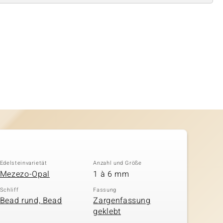
Edelsteinvarietät
Anzahl und Größe
Mezezo-Opal
1 à 6 mm
Schliff
Fassung
Bead rund, Bead
Zargenfassung
geklebt