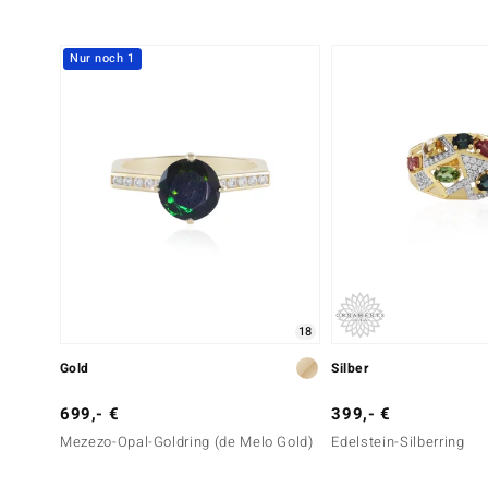
Nur noch 1
Sechster Edelstein
Edelsteinvarietät
Anzahl und Größe
Zirkon
8 à 0,9 mm
Schliff
Fassung
Rundschliff
Pavéfassung
18
Gold
Silber
699,- €
399,- €
Mezezo-Opal-Goldring (de Melo Gold)
Edelstein-Silberring