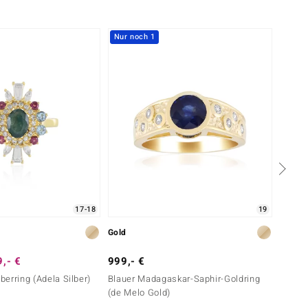
Nur noch 1
-10%
17-18
19
Gold
Silber
,- €
999,- €
199,-
lberring (Adela Silber)
Blauer Madagaskar-Saphir-Goldring
Mezezo
(de Melo Gold)