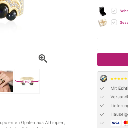
Onyx
Peridot
ns
♦ Silberhalsketten
TPC
Rhodolith
Spektro
Sch
k
♦ Silberohrringe
Trends & Classics
Türkis
Turmal
♦ Silberanhänger
Vitale Minerale
Ges
n
Platinschmuck
Blau
Grün
★
★
★
★
★
360°
Mit
Echt
Versandk
Lieferu
Hauseig
 opulenten Opalen aus Äthiopien,