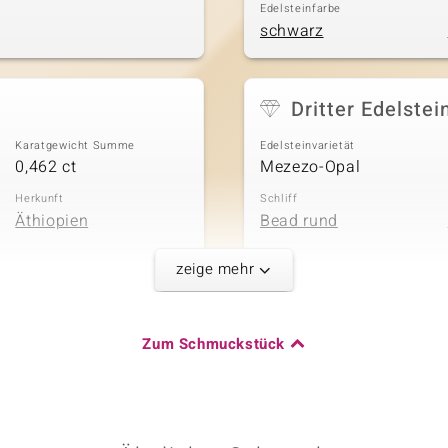
Edelsteinfarbe
schwarz
Dritter Edelstei
Karatgewicht Summe
Edelsteinvarietät
0,462 ct
Mezezo-Opal
Herkunft
Schliff
Äthiopien
Bead rund
zeige mehr
Fünfter Edelste
Zum Schmuckstück
Karatgewicht Summe
Edelsteinvarietät
0,019 ct
Zirkon
Herkunft
Schliff
Kambodscha
Rundschliff