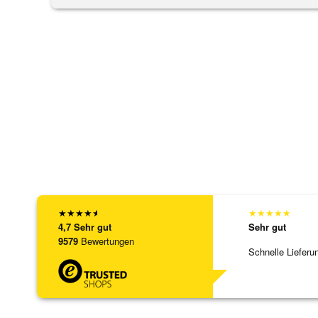
★
★
★
★
★
★
★
★
★
★
4,7
Sehr gut
Sehr gut
9579
Bewertungen
Schnelle Lieferu