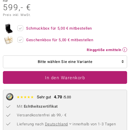
nur
599,- €
 JUWELO
Preis inkl. MwSt.
remonti
Schmuckbox für
5,00 €
mitbestellen
uca
Geschenkbox für
5,00 €
mitbestellen
no Collection
Ringgröße ermitteln
ENTS BY DE MELO
Bitte wählen Sie eine Variante
va
In den Warenkorb
otenier
 1894 Collection
4.70
★
★
★
★
★
Sehr gut
/5.00
Mit
Echtheitszertifikat
ana
Versandkostenfrei ab 99,- €
Lieferung nach
Deutschland
innerhalb von 1-3 Tagen