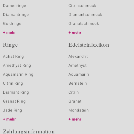
Damenringe
Citrinschmuck
Diamantringe
Diamantschmuck
Goldringe
Granatschmuck
mehr
mehr
Ringe
Edelsteinlexikon
Achat Ring
Alexandrit
Amethyst Ring
Amethyst
Aquamarin Ring
Aquamarin
Citrin Ring
Bernstein
Diamant Ring
Citrin
Granat Ring
Granat
Jade Ring
Mondstein
mehr
mehr
Zahlungsinformation