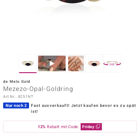
ors Edition
ana
Prince Designs
o
360°
Chic
de Melo Gold
insell
Mezezo-Opal-Goldring
Art.Nr.: 8251NT
n Vogue
Nur noch 2
Fast ausverkauft!
Jetzt kaufen bevor es zu spät
 Show
ist!
o Paraíso
12%
Rabatt mit Code:
Friday
Classics