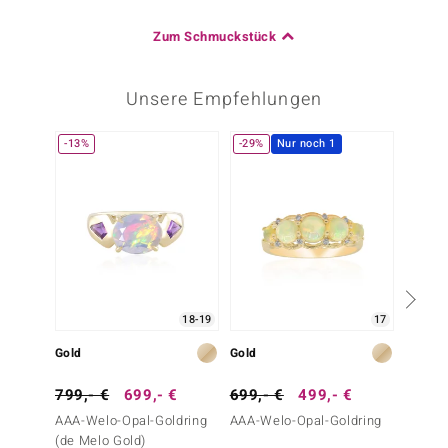
Zum Schmuckstück
Unsere Empfehlungen
-13%
-29%
Nur noch 1
18-19
17
Gold
Gold
Gold
799,- €
699,- €
699,- €
499,- €
699,-
AAA-Welo-Opal-Goldring
AAA-Welo-Opal-Goldring
Brasil
(de Melo Gold)
Opal-G