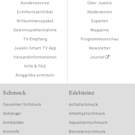
Kundenservice
Über Juwelo
Echtheitszertifikat
Moderatoren
Willkommenspaket
Experten
Gewinnspielteilnahme
Magazine
TV-Empfang
Programmvorschau
Juwelo-Smart-TV App
Newsletter
Versandinformationen
Journal
Hilfe & FAQ
Ringgröße ermitteln
Schmuck
Edelsteine
Gesamter Schmuck
Achatschmuck
Anhänger
Amethystschmuck
Armbänder
Aquamarinschmuck
Armreife
Bernsteinschmuck