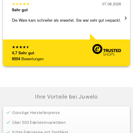
★
★
★
★
★
07.08.2026
★
★
★
Sehr gut
Sehr g
Die Ware kam schneller als erwartet. Sie war sehr gut verpackt.
Eine V
zu noc
[ weite
★
★
★
★
★
4,7
Sehr gut
9554
Bewertungen
Ihre Vorteile bei Juwelo
Günstige Herstellerpreise
Über 500 Edelsteinvarietäten
Echte Edelsteine mit Zertifikat