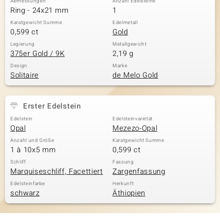
Abmessungen
Anzahl Edelsteine
Ring - 24x21 mm
1
Karatgewicht Summe
Edelmetall
0,599 ct
Gold
Legierung
Metallgewicht
375er Gold / 9K
2,19 g
Design
Marke
Solitaire
de Melo Gold
Erster Edelstein
Edelstein
Edelsteinvarietät
Opal
Mezezo-Opal
Anzahl und Größe
Karatgewicht Summe
1 à 10x5 mm
0,599 ct
Schliff
Fassung
Marquiseschliff, Facettiert
Zargenfassung
Edelsteinfarbe
Herkunft
schwarz
Äthiopien