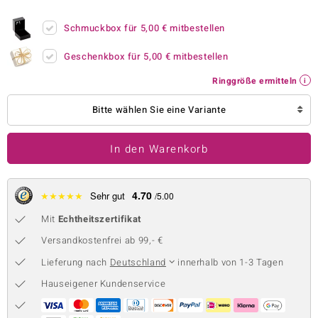
 JUWELO
Schmuckbox für
5,00 €
mitbestellen
remonti
Geschenkbox für
5,00 €
mitbestellen
uca
Ringgröße ermitteln
no Collection
Bitte wählen Sie eine Variante
ENTS BY DE MELO
In den Warenkorb
va
otenier
4.70
★
★
★
★
★
Sehr gut
/5.00
Mit
Echtheitszertifikat
 1894 Collection
Versandkostenfrei ab 99,- €
Lieferung nach
Deutschland
innerhalb von 1-3 Tagen
ana
Hauseigener Kundenservice