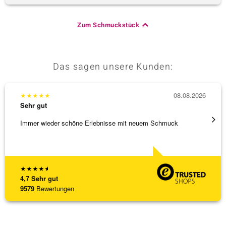
Zum Schmuckstück
Das sagen unsere Kunden:
★
★
★
★
★
08.08.2026
★
★
★
Sehr gut
Sehr g
Immer wieder schöne Erlebnisse mit neuem Schmuck
Schöne
★
★
★
★
★
4,7
Sehr gut
9579
Bewertungen