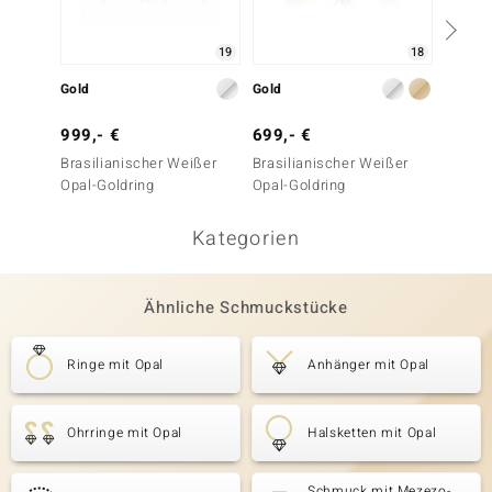
19
18
Gold
Gold
Gold
999,- €
699,- €
1.999
Brasilianischer Weißer
Brasilianischer Weißer
Brasil
Opal-Goldring
Opal-Goldring
Opal-G
Kategorien
Ähnliche Schmuckstücke
Ringe mit Opal
Anhänger mit Opal
Ohrringe mit Opal
Halsketten mit Opal
Schmuck mit Mezezo-