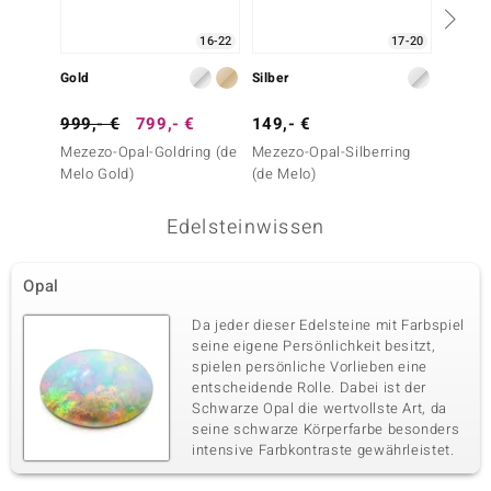
16-22
17-20
Gold
Silber
Silber
999,- €
799,- €
149,- €
299,-
Mezezo-Opal-Goldring (de
Mezezo-Opal-Silberring
Mezezo
Melo Gold)
(de Melo)
Edelsteinwissen
Opal
Da jeder dieser Edelsteine mit Farbspiel
seine eigene Persönlichkeit besitzt,
spielen persönliche Vorlieben eine
entscheidende Rolle. Dabei ist der
Schwarze Opal die wertvollste Art, da
seine schwarze Körperfarbe besonders
intensive Farbkontraste gewährleistet.