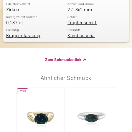
Edelsteinvarietät
Anzahl und Größe
Zirkon
2 à 3x2 mm
Karatgewicht Summe
Schliff
0,137 ct
Tropfenschliff
Fassung
Herkunft
Krappenfassung
Kambodscha
Zum Schmuckstück
Ähnlicher Schmuck
-20%
-17%