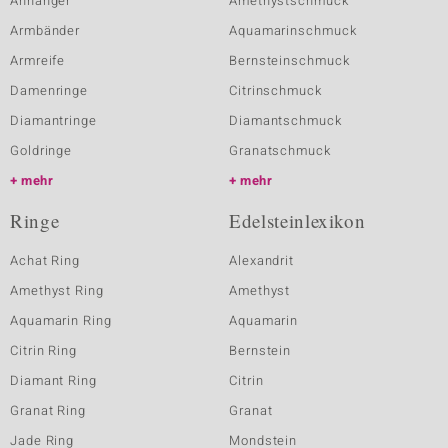
Anhänger
Amethystschmuck
Armbänder
Aquamarinschmuck
Armreife
Bernsteinschmuck
Damenringe
Citrinschmuck
Diamantringe
Diamantschmuck
Goldringe
Granatschmuck
mehr
mehr
Ringe
Edelsteinlexikon
Achat Ring
Alexandrit
Amethyst Ring
Amethyst
Aquamarin Ring
Aquamarin
Citrin Ring
Bernstein
Diamant Ring
Citrin
Granat Ring
Granat
Jade Ring
Mondstein