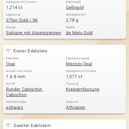
Karatgewicht Summe
Edelmetall
1,214 ct
Gelbgold
Legierung
Metallgewicht
375er Gold / 9K
2,78 g
Design
Marke
Solitaire mit Akzentsteinen
de Melo Gold
Erster Edelstein
Edelstein
Edelsteinvarietät
Opal
Mezezo-Opal
Anzahl und Größe
Karatgewicht Summe
1 à 8 mm
1,077 ct
Schliff
Fassung
Runder Cabochon,
Krappenfassung
Cabochon
Edelsteinfarbe
Herkunft
schwarz
Äthiopien
Zweiter Edelstein