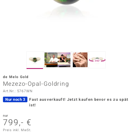
ors Edition
ana
Prince Designs
o
360°
Chic
de Melo Gold
insell
Mezezo-Opal-Goldring
Art.Nr.: 5767WN
n Vogue
Nur noch 3
Fast ausverkauft!
Jetzt kaufen bevor es zu spät
 Show
ist!
o Paraíso
nur
799,- €
Classics
Preis inkl. MwSt.