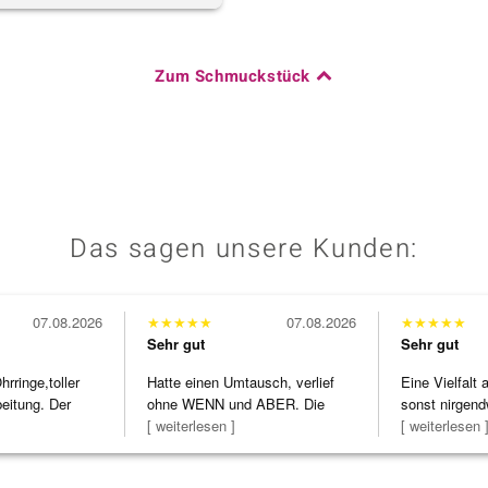
Zum Schmuckstück
Das sagen unsere Kunden:
07.08.2026
★
★
★
★
★
07.08.2026
★
★
★
★
★
Sehr gut
Sehr gut
ringe,toller
Hatte einen Umtausch, verlief
Eine Vielfalt
beitung. Der
ohne WENN und ABER. Die
sonst nirgend
Schmuckstücke h
[ weiterlesen ]
zu noc
[ weiterlesen 