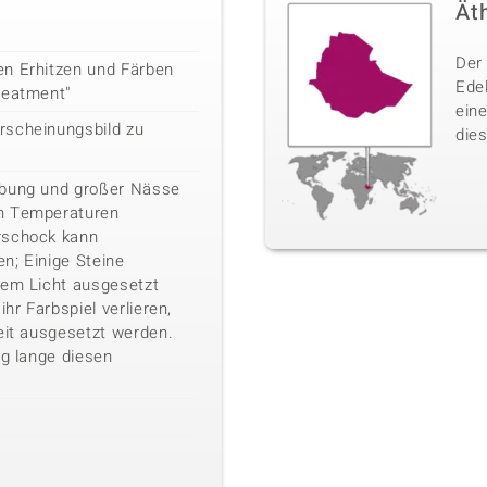
Ät
Der 
en Erhitzen und Färben
Ede
reatment"
ein
rscheinungsbild zu
dies
ebung und großer Nässe
n Temperaturen
rschock kann
n; Einige Steine
kem Licht ausgesetzt
ihr Farbspiel verlieren,
eit ausgesetzt werden.
ig lange diesen