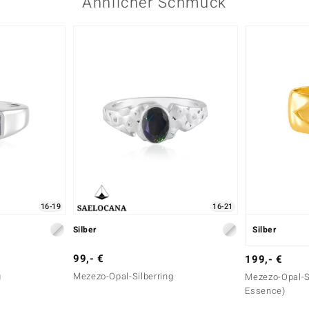
Ähnlicher Schmuck
16-19
16-21
Silber
Silber
99,- €
199,- €
g
Mezezo-Opal-Silberring
Mezezo-Opal-Si
Essence)