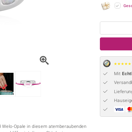
Onyx
Peridot
ns
♦ Silberhalsketten
TPC
Ges
Rhodolith
Spektro
k
♦ Silberohrringe
Trends & Classics
Türkis
Turmal
♦ Silberanhänger
Vitale Minerale
n
Platinschmuck
Blau
Grün
★
★
★
★
★
Mit
Echt
Versandk
360°
Lieferu
Hauseig
nd Welo-Opale in diesem atemberaubenden