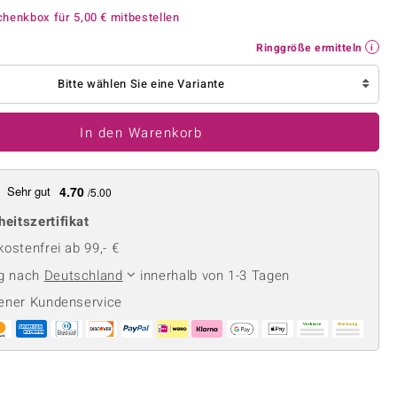
Perle
Ringgröße ermitteln
chenkbox für
5,00 €
mitbestellen
lith
Spinell
Ringgröße ermitteln
in
Zirkon
Bitte wählen Sie eine Variante
Gelb
In den Warenkorb
Sehr gut
4.70
/5.00
heitszertifikat
ostenfrei ab 99,- €
ng nach
Deutschland
innerhalb von 1-3 Tagen
ener Kundenservice