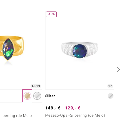
-13%
16-19
17
Silber
Silbe
149,- €
129,- €
99,- 
Mezezo-Opal-Silberring (de Melo)
lberring (de Melo
Mezezo
Essen