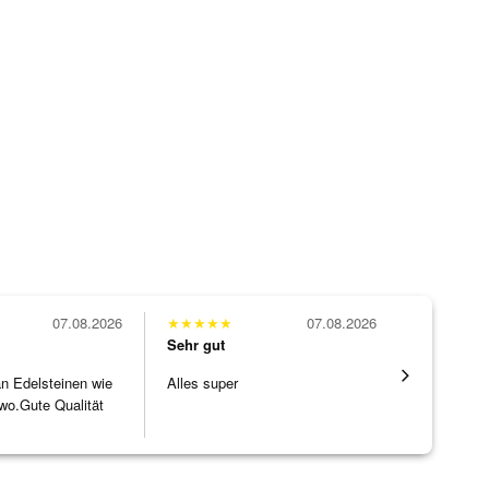
07.08.2026
★
★
★
★
★
07.08.2026
★
★
★
★
★
Sehr gut
Sehr gut
 an Edelsteinen wie
Alles super
Die Ware k
wo.Gute Qualität
erwartet. 
]
verpackt.