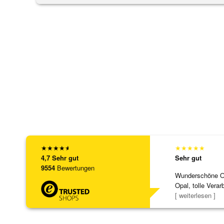
★
★
★
★
★
★
★
★
★
★
4,7
Sehr gut
Sehr gut
9554
Bewertungen
Wunderschöne Ohr
Opal, tolle Verar
Steg ist e
[ weiterlesen ]