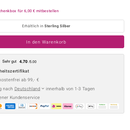
Perle
Ringgröße ermitteln
lith
Spinell
chenkbox für
6,00 €
mitbestellen
in
Zirkon
Erhältlich in
Sterling Silber
Gelb
In den Warenkorb
Sehr gut
4.70
/5.00
heitszertifikat
ostenfrei ab 99,- €
ng nach
Deutschland
innerhalb von 1-3 Tagen
ener Kundenservice