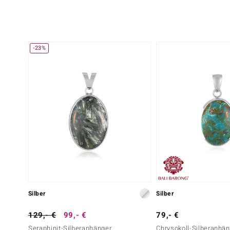
-23%
Silber
Silber
129,- €
99,- €
79,- €
Seraphinit-Silberanhänger
Chrysokoll-Silberanhä