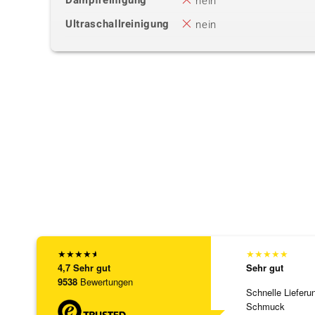
Dampfreinigung
nein
Ultraschallreinigung
nein
★
★
★
★
★
★
★
★
★
★
4,7
Sehr gut
Sehr gut
9538
Bewertungen
Schnelle Lieferu
Schmuck