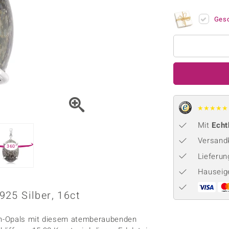
Onyx
Peridot
ns
♦ Silberhalsketten
TPC
Rhodolith
Spektro
Ges
k
♦ Silberohrringe
Trends & Classics
Türkis
Turmal
♦ Silberanhänger
Vitale Minerale
n
Platinschmuck
Blau
Grün
★
★
★
★
★
Mit
Echt
Versandk
360°
Lieferu
Hauseig
25 Silber, 16ct
en-Opals mit diesem atemberaubenden