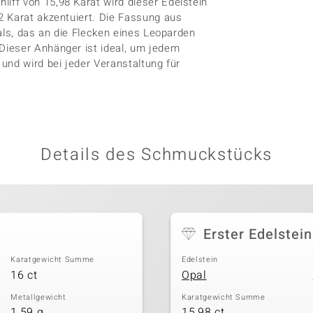
ff von 15,98 Karat wird dieser Edelstein
2 Karat akzentuiert. Die Fassung aus
als, das an die Flecken eines Leoparden
Dieser Anhänger ist ideal, um jedem
und wird bei jeder Veranstaltung für
Details des Schmuckstücks
Erster Edelstein
Karatgewicht Summe
Edelstein
16 ct
Opal
Metallgewicht
Karatgewicht Summe
1,59 g
15,98 ct