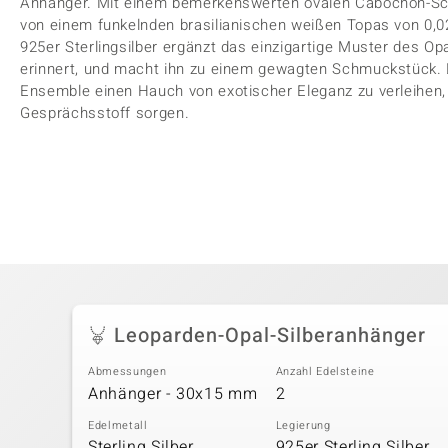
Anhänger. Mit einem bemerkenswerten ovalen Cabochon-Schli
von einem funkelnden brasilianischen weißen Topas von 0,0
925er Sterlingsilber ergänzt das einzigartige Muster des Op
erinnert, und macht ihn zu einem gewagten Schmuckstück. 
Ensemble einen Hauch von exotischer Eleganz zu verleihen, 
Gesprächsstoff sorgen.
Leoparden-Opal-Silberanhänger
Abmessungen
Anzahl Edelsteine
Anhänger - 30x15 mm
2
Edelmetall
Legierung
Sterling Silber
925er Sterling Silber