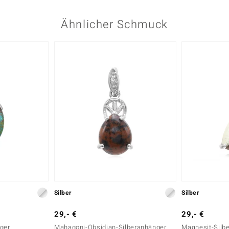
Ähnlicher Schmuck
Silber
Silber
29,- €
29,- €
nger
Mahagoni-Obsidian-Silberanhänger
Magnesit-Silb