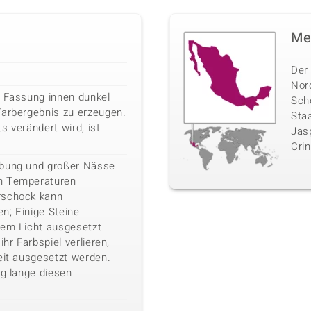
Me
Der
Nor
e Fassung innen dunkel
Sch
Farbergebnis zu erzeugen.
Sta
s verändert wird, ist
Jasp
Crin
ebung und großer Nässe
n Temperaturen
rschock kann
n; Einige Steine
kem Licht ausgesetzt
ihr Farbspiel verlieren,
eit ausgesetzt werden.
ig lange diesen