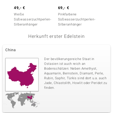
Karatgewicht Summe
Schliff
49,- €
69,- €
199,-
0,017 ct
Rundschliff
Weiße
Pinkfarbene
Austra
Fassung
Herkunft
Süßwasserzuchtperlen-
Süßwasserzuchtperlen-
Silber
Pavéfassung
Kambodscha
Silberanhänger
Silberanhänger
Herkunft erster Edelstein
China
Der bevölkerungsreiche Staat in
Ostasien ist auch reich an
Bodenschätzen: Neben Amethyst,
Aquamarin, Bernstein, Diamant, Perle,
Rubin, Saphir, Türkis sind dort u.a. auch
Jade, Chiastolith, Howlit oder Peridot zu
finden.