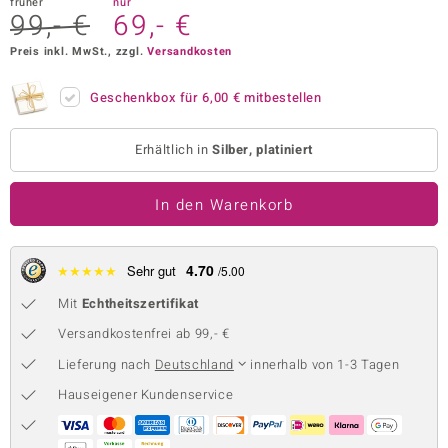
früher
nur
99,- €
69,- €
 JUWELO
Preis inkl. MwSt., zzgl.
Versandkosten
remonti
Geschenkbox für
6,00 €
mitbestellen
uca
no Collection
Erhältlich in
Silber, platiniert
ENTS BY DE MELO
In den Warenkorb
va
4.70
★
★
★
★
★
Sehr gut
/5.00
otenier
Mit
Echtheitszertifikat
 1894 Collection
Versandkostenfrei ab 99,- €
Lieferung nach
Deutschland
innerhalb von 1-3 Tagen
Hauseigener Kundenservice
ana