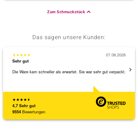
Zum Schmuckstück
Das sagen unsere Kunden:
★
★
★
★
★
07.08.2026
★
★
★
Sehr gut
Sehr g
Die Ware kam schneller als erwartet. Sie war sehr gut verpackt.
Alles 
★
★
★
★
★
4,7
Sehr gut
9554
Bewertungen