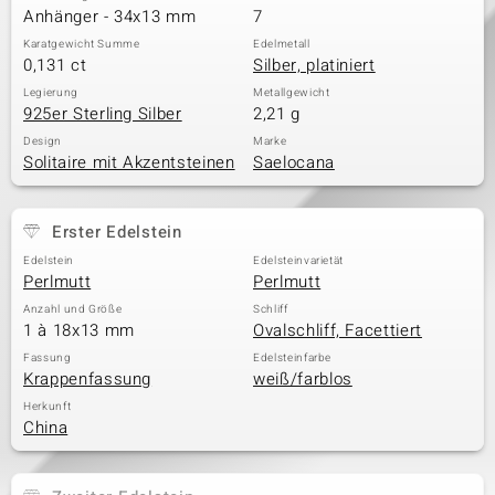
Anhänger - 34x13 mm
7
Karatgewicht Summe
Edelmetall
0,131 ct
Silber, platiniert
Legierung
Metallgewicht
925er Sterling Silber
2,21 g
Design
Marke
Solitaire mit Akzentsteinen
Saelocana
Erster Edelstein
Edelstein
Edelsteinvarietät
Perlmutt
Perlmutt
Anzahl und Größe
Schliff
1 à 18x13 mm
Ovalschliff, Facettiert
Fassung
Edelsteinfarbe
Krappenfassung
weiß/farblos
Herkunft
China