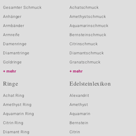
Gesamter Schmuck
Achatschmuck
Anhänger
Amethystschmuck
Armbänder
Aquamarinschmuck
Armreife
Bernsteinschmuck
Damenringe
Citrinschmuck
Diamantringe
Diamantschmuck
Goldringe
Granatschmuck
mehr
mehr
Ringe
Edelsteinlexikon
Achat Ring
Alexandrit
Amethyst Ring
Amethyst
Aquamarin Ring
Aquamarin
Citrin Ring
Bernstein
Diamant Ring
Citrin