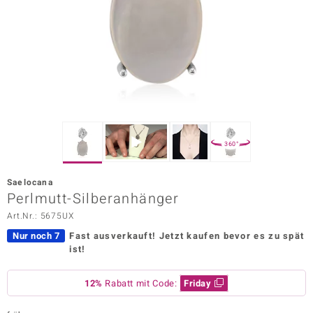
ors Edition
ana
Prince Designs
o
360°
Chic
Saelocana
insell
Perlmutt-Silberanhänger
Art.Nr.: 5675UX
n Vogue
Nur noch 7
Fast ausverkauft!
Jetzt kaufen bevor es zu spät
 Show
ist!
o Paraíso
12%
Rabatt mit Code:
Friday
Classics