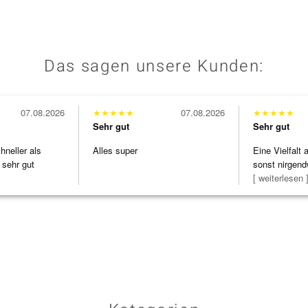
Das sagen unsere Kunden:
07.08.2026
★
★
★
★
★
07.08.2026
★
★
★
★
★
Sehr gut
Sehr gut
neller als
Alles super
Eine Vielfalt
 sehr gut
sonst nirgend
zu noc
[ weiterlesen 