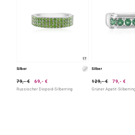
17
Silber
Silber
79,- €
69,- €
129,- €
79,- €
Russischer Diopsid-Silberring
Grüner Apatit-Silberrin