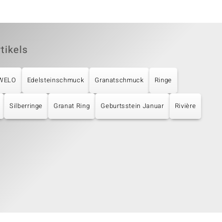
tikels
UWELO
Edelsteinschmuck
Granatschmuck
Ringe
Silberringe
Granat Ring
Geburtsstein Januar
Rivière