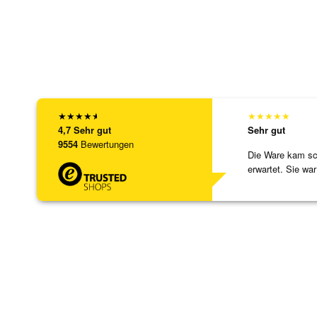
★
★
★
★
★
★
★
★
★
★
4,7
Sehr gut
Sehr gut
9554
Bewertungen
Die Ware kam sch
erwartet. Sie war
verpackt.