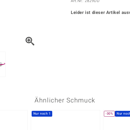
Onyx
Peridot
Art.Nr.: 2829DD
ns
♦ Silberhalsketten
TPC
Rhodolith
Spektro
k
♦ Silberohrringe
Leider ist dieser Artikel aus
Trends & Classics
Türkis
Turmal
♦ Silberanhänger
Vitale Minerale
n
Platinschmuck
Blau
Grün
Ähnlicher Schmuck
Nur noch 1
-30%
Nur noc