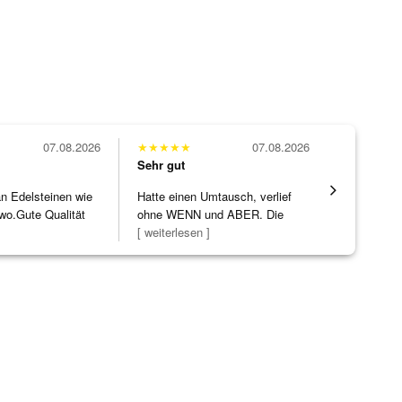
07.08.2026
★
★
★
★
★
07.08.2026
★
★
★
★
★
Sehr gut
Sehr gut
 an Edelsteinen wie
Hatte einen Umtausch, verlief
Wunderschö
wo.Gute Qualität
ohne WENN und ABER. Die
Opal, tolle
]
Schmuckstücke h
[ weiterlesen ]
Steg ist e
[ weiterles