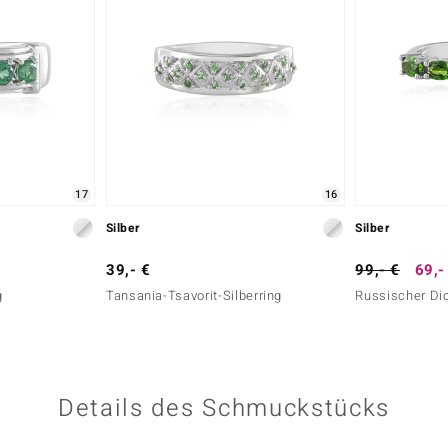
17
16
Silber
Silber
39,- €
99,- €
69,-
g
Tansania-Tsavorit-Silberring
Russischer Dio
Details des Schmuckstücks