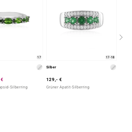
17
17-18
Silber
Silber
 €
129,- €
79,- 
psid-Silberring
Grüner Apatit-Silberring
Tansan