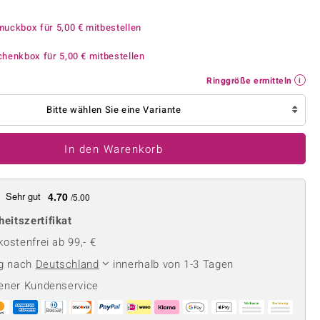
Perle
Ringgröße ermitteln
lith
Spinell
muckbox für
5,00 €
mitbestellen
in
Zirkon
chenkbox für
5,00 €
mitbestellen
Ringgröße ermitteln
Gelb
Bitte wählen Sie eine Variante
In den Warenkorb
Sehr gut
4.70
/5.00
heitszertifikat
ostenfrei ab 99,- €
ng nach
Deutschland
innerhalb von 1-3 Tagen
ener Kundenservice