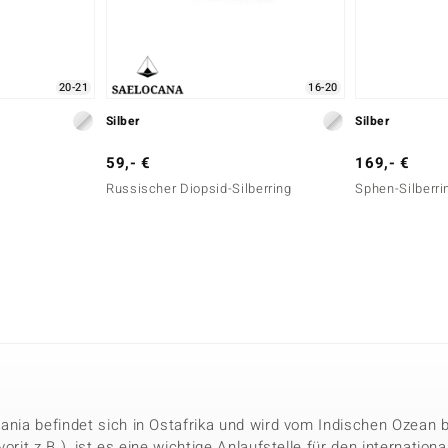
20-21
16-20
Silber
Silber
59,- €
169,- €
Russischer Diopsid-Silberring
Sphen-Silberri
sania befindet sich in Ostafrika und wird vom Indischen Ozean
vorit z.B.), ist es eine wichtige Anlaufstelle für den internati