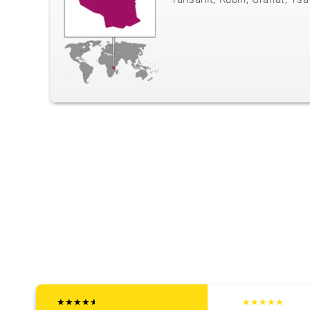
★
★
★
★
★
★
★
★
★
★