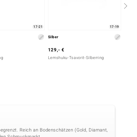
17-21
17-19
Silber
Silber
129,- €
149,-
ng
Lemshuku-Tsavorit-Silberring
AAA-Ke
 begrenzt. Reich an Bodenschätzen (Gold, Diamant,
onalen Schmuckmarkt.