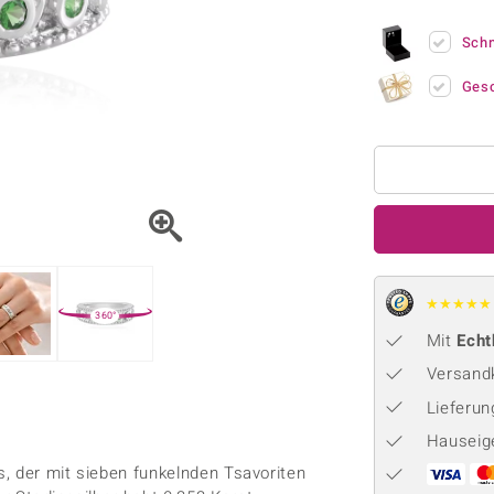
Onyx
Peridot
ns
♦ Silberhalsketten
TPC
Rhodolith
Spektro
Sch
k
♦ Silberohrringe
Trends & Classics
Türkis
Turmal
♦ Silberanhänger
Vitale Minerale
Ges
n
Platinschmuck
Blau
Grün
★
★
★
★
★
360°
Mit
Echt
Versandk
Lieferu
Hauseig
s, der mit sieben funkelnden Tsavoriten