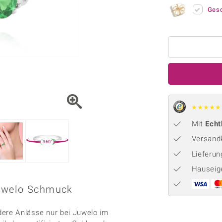
Onyx
Peridot
ns
♦ Silberhalsketten
TPC
Ges
Rhodolith
Spektro
k
♦ Silberohrringe
Trends & Classics
Türkis
Turmal
♦ Silberanhänger
Vitale Minerale
n
Platinschmuck
Blau
Grün
★
★
★
★
★
Mit
Echt
Versandk
360°
Lieferu
Hauseig
Juwelo Schmuck
dere Anlässe nur bei Juwelo im