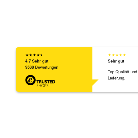
★
★
★
★
★
★
★
★
★
★
4,7
Sehr gut
Sehr gut
9538
Bewertungen
Top Qualität und
Lieferung.