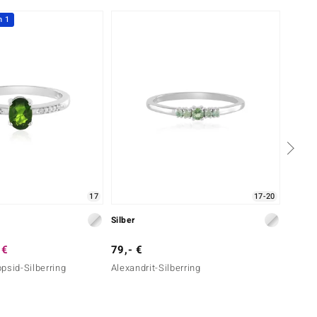
h 1
-29%
17
17-20
Silber
Silber
 €
79,- €
69,- 
psid-Silberring
Alexandrit-Silberring
Russis