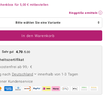
Perle
Ringgröße ermitteln
chenkbox für
5,00 €
mitbestellen
lith
Spinell
Ringgröße ermitteln
in
Zirkon
Bitte wählen Sie eine Variante
Gelb
In den Warenkorb
Sehr gut
4.70
/5.00
heitszertifikat
ostenfrei ab 99,- €
ng nach
Deutschland
innerhalb von 1-3 Tagen
ener Kundenservice