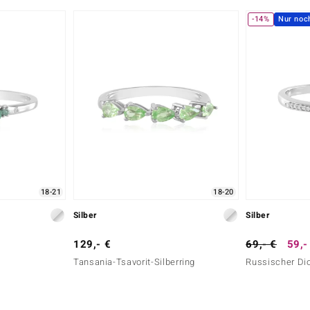
-14%
Nur noc
18-21
18-20
Silber
Silber
129,- €
69,- €
59,-
Tansania-Tsavorit-Silberring
Russischer Dio