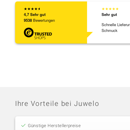
★
★
★
★
★
★
★
★
★
★
4,7
Sehr gut
Sehr gut
9538
Bewertungen
Schnelle Lieferu
Schmuck
Ihre Vorteile bei Juwelo
Günstige Herstellerpreise