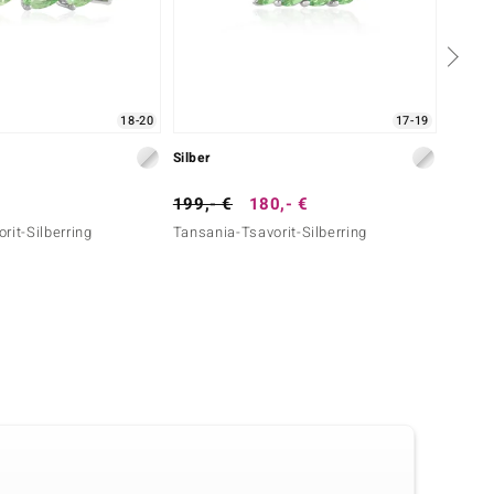
18-20
17-19
Silber
Silber
199,- €
180,- €
249,-
rit-Silberring
Tansania-Tsavorit-Silberring
Kolumb