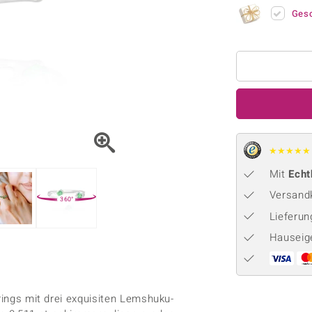
Onyx
Peridot
ns
♦ Silberhalsketten
TPC
Ges
Rhodolith
Spektro
k
♦ Silberohrringe
Trends & Classics
Türkis
Turmal
♦ Silberanhänger
Vitale Minerale
n
Platinschmuck
Blau
Grün
★
★
★
★
★
Mit
Echt
Versandk
360°
Lieferu
Hauseig
rrings mit drei exquisiten Lemshuku-