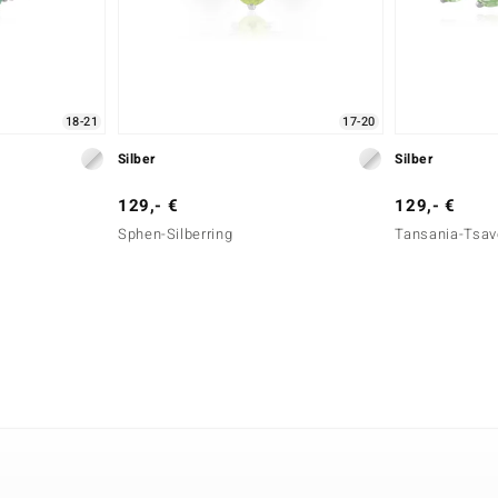
18-21
17-20
Silber
Silber
129,- €
129,- €
Sphen-Silberring
Tansania-Tsavo