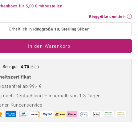
Perle
Ringgröße ermitteln
chenkbox für
5,00 €
mitbestellen
lith
Spinell
Ringgröße ermitteln
in
Zirkon
Erhältlich in
Ringgröße 18, Sterling Silber
Gelb
In den Warenkorb
Sehr gut
4.70
/5.00
heitszertifikat
ostenfrei ab 99,- €
ng nach
Deutschland
innerhalb von 1-3 Tagen
ener Kundenservice