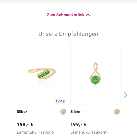
Zum Schmuckstück
Unsere Empfehlungen
17-19
Silber
Silber
Silber
199,- €
199,- €
249,-
Lemshuku-Tsavorit-
Lemshuku-Tsavorit-
Lemshu