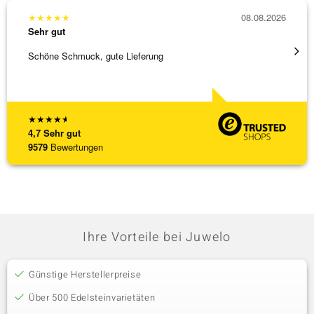
★
★
★
★
★
08.08.2026
★
★
★
Sehr gut
Sehr g
Schöne Schmuck, gute Lieferung
Schnel
★
★
★
★
★
4,7
Sehr gut
9579
Bewertungen
Ihre Vorteile bei Juwelo
Günstige Herstellerpreise
Über 500 Edelsteinvarietäten