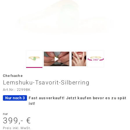
ors Edition
ana
Prince Designs
o
360°
Chic
Chefsache
insell
Lemshuku-Tsavorit-Silberring
Art.Nr.: 2299BK
n Vogue
Nur noch 3
Fast ausverkauft!
Jetzt kaufen bevor es zu spät
 Show
ist!
o Paraíso
nur
399,- €
Classics
Preis inkl. MwSt.