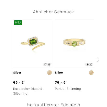
Ähnlicher Schmuck
NEU
17-19
18-20
Silber
Silber
Silber
99,- €
79,- €
249,-
Russischer Diopsid-
Peridot-Silberring
Lemshu
Silberring
Silberr
Herkunft erster Edelstein