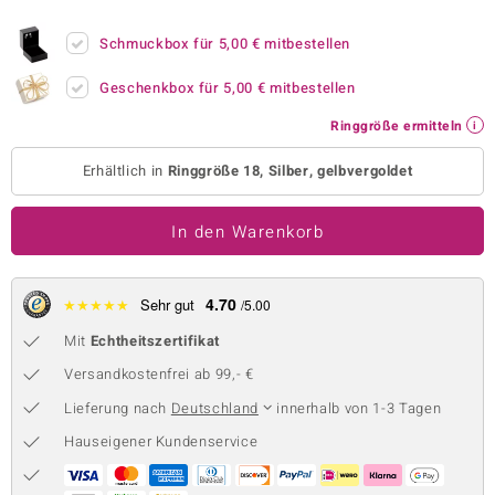
 JUWELO
Schmuckbox für
5,00 €
mitbestellen
remonti
Geschenkbox für
5,00 €
mitbestellen
uca
Ringgröße ermitteln
no Collection
Erhältlich in
Ringgröße 18, Silber, gelbvergoldet
ENTS BY DE MELO
In den Warenkorb
va
otenier
4.70
★
★
★
★
★
Sehr gut
/5.00
Mit
Echtheitszertifikat
 1894 Collection
Versandkostenfrei ab 99,- €
Lieferung nach
Deutschland
innerhalb von 1-3 Tagen
ana
Hauseigener Kundenservice