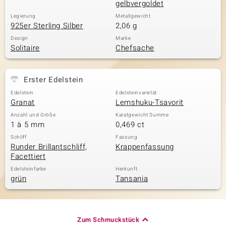
gelbvergoldet
Legierung
Metallgewicht
925er Sterling Silber
2,06 g
Design
Marke
Solitaire
Chefsache
Erster Edelstein
Edelstein
Edelsteinvarietät
Granat
Lemshuku-Tsavorit
Anzahl und Größe
Karatgewicht Summe
1 à 5 mm
0,469 ct
Schliff
Fassung
Runder Brillantschliff,
Krappenfassung
Facettiert
Edelsteinfarbe
Herkunft
grün
Tansania
Zum Schmuckstück