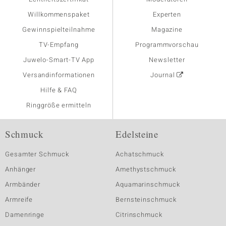
Willkommenspaket
Experten
Gewinnspielteilnahme
Magazine
TV-Empfang
Programmvorschau
Juwelo-Smart-TV App
Newsletter
Versandinformationen
Journal
Hilfe & FAQ
Ringgröße ermitteln
Schmuck
Edelsteine
Gesamter Schmuck
Achatschmuck
Anhänger
Amethystschmuck
Armbänder
Aquamarinschmuck
Armreife
Bernsteinschmuck
Damenringe
Citrinschmuck