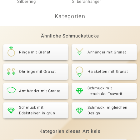
Silberring
Silberanhänger
Silberr
Kategorien
Ähnliche Schmuckstücke
Ringe mit Granat
Anhänger mit Granat
Ohrringe mit Granat
Halsketten mit Granat
Schmuck mit
Armbänder mit Granat
Lemshuku-Tsavorit
Schmuck mit
Schmuck im gleichen
Edelsteinen in grün
Design
Kategorien dieses Artikels