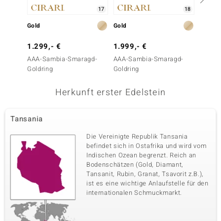
17
18
Gold
Gold
Silber
1.299,- €
1.999,- €
199,-
AAA-Sambia-Smaragd-
AAA-Sambia-Smaragd-
Grüner 
Goldring
Goldring
Herkunft erster Edelstein
Tansania
Die Vereinigte Republik Tansania
befindet sich in Ostafrika und wird vom
Indischen Ozean begrenzt. Reich an
Bodenschätzen (Gold, Diamant,
Tansanit, Rubin, Granat, Tsavorit z.B.),
ist es eine wichtige Anlaufstelle für den
internationalen Schmuckmarkt.