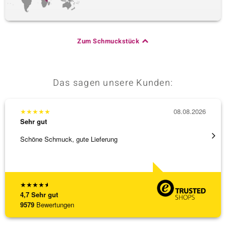
Zum Schmuckstück
Das sagen unsere Kunden:
★
★
★
★
★
08.08.2026
★
★
★
Sehr gut
Sehr g
Schöne Schmuck, gute Lieferung
Schnel
★
★
★
★
★
4,7
Sehr gut
9579
Bewertungen