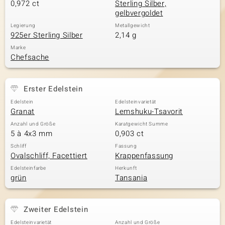
0,972 ct
Sterling Silber,
gelbvergoldet
Legierung
Metallgewicht
925er Sterling Silber
2,14 g
Marke
Chefsache
Erster Edelstein
Edelstein
Edelsteinvarietät
Granat
Lemshuku-Tsavorit
Anzahl und Größe
Karatgewicht Summe
5 à 4x3 mm
0,903 ct
Schliff
Fassung
Ovalschliff, Facettiert
Krappenfassung
Edelsteinfarbe
Herkunft
grün
Tansania
Zweiter Edelstein
Edelsteinvarietät
Anzahl und Größe