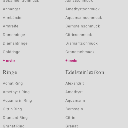
Gesamter Schmuck
Achatschmuck
Anhänger
Amethystschmuck
Armbänder
Aquamarinschmuck
Armreife
Bernsteinschmuck
Damenringe
Citrinschmuck
Diamantringe
Diamantschmuck
Goldringe
Granatschmuck
mehr
mehr
Ringe
Edelsteinlexikon
Achat Ring
Alexandrit
Amethyst Ring
Amethyst
Aquamarin Ring
Aquamarin
Citrin Ring
Bernstein
Diamant Ring
Citrin
Granat Ring
Granat