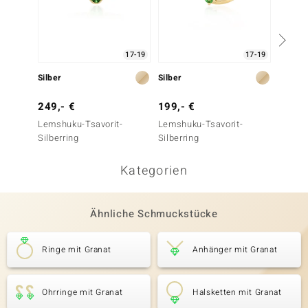
17-19
17-19
Silber
Silber
Gold
249,- €
199,- €
799,-
Lemshuku-Tsavorit-
Lemshuku-Tsavorit-
AAA-Ke
Silberring
Silberring
Tsavor
Kategorien
Ähnliche Schmuckstücke
Ringe mit Granat
Anhänger mit Granat
Ohrringe mit Granat
Halsketten mit Granat