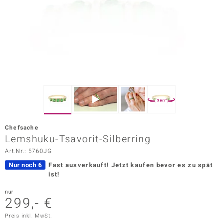
ors Edition
ana
Prince Designs
o
360°
Chic
Chefsache
insell
Lemshuku-Tsavorit-Silberring
Art.Nr.: 5760JG
n Vogue
Nur noch 6
Fast ausverkauft!
Jetzt kaufen bevor es zu spät
 Show
ist!
o Paraíso
nur
299,- €
Classics
Preis inkl. MwSt.