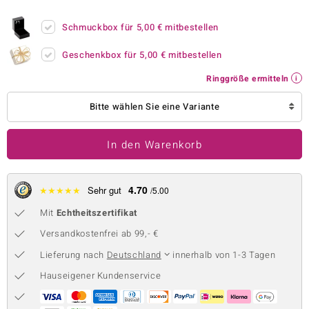
 JUWELO
Schmuckbox für
5,00 €
mitbestellen
remonti
Geschenkbox für
5,00 €
mitbestellen
uca
Ringgröße ermitteln
no Collection
Bitte wählen Sie eine Variante
ENTS BY DE MELO
In den Warenkorb
va
otenier
4.70
★
★
★
★
★
Sehr gut
/5.00
Mit
Echtheitszertifikat
 1894 Collection
Versandkostenfrei ab 99,- €
Lieferung nach
Deutschland
innerhalb von 1-3 Tagen
ana
Hauseigener Kundenservice