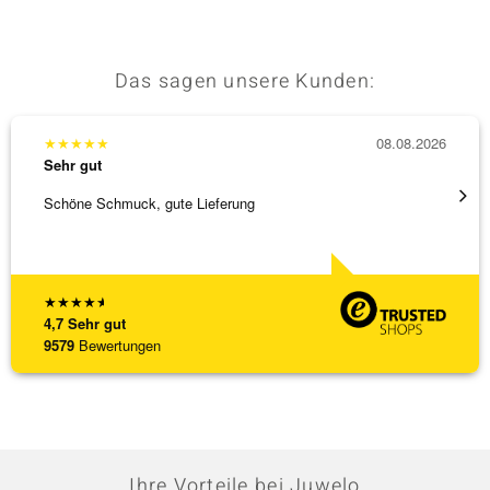
Das sagen unsere Kunden:
★
★
★
★
★
08.08.2026
★
★
★
Sehr gut
Sehr g
Schöne Schmuck, gute Lieferung
Immer 
★
★
★
★
★
4,7
Sehr gut
9579
Bewertungen
Ihre Vorteile bei Juwelo