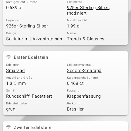
Karatgewicht Summe
Edelmetall
0,639 ct
925er Sterling Silber,
rhodiniert
Legierung
Metallgewicht
925er Sterling Silber
1,99 g
Design
Marke
Solitaire mit Akzentsteinen
Trends & Classics
Erster Edelstein
Edelstein
Edelsteinvarietät
Smaragd
Socoto-Smaragd
Anzahl und Größe
Karatgewicht Summe
1 à 5 mm
0,468 ct
Schliff
Fassung
Rundschliff, Facettiert
Krappenfassung
Edelsteinfarbe
Herkunft
grün
Brasilien
Zweiter Edelstein