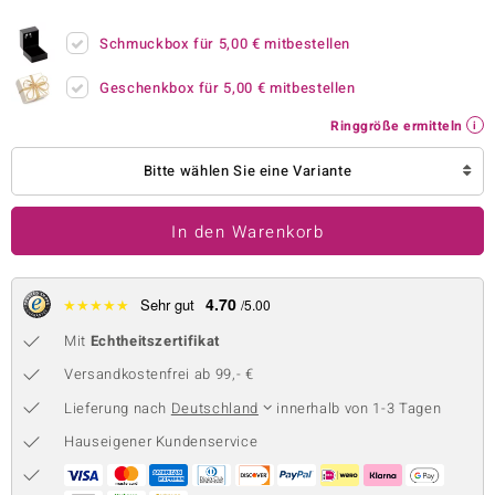
 JUWELO
Schmuckbox für
5,00 €
mitbestellen
remonti
Geschenkbox für
5,00 €
mitbestellen
uca
Ringgröße ermitteln
no Collection
Bitte wählen Sie eine Variante
ENTS BY DE MELO
In den Warenkorb
va
otenier
4.70
★
★
★
★
★
Sehr gut
/5.00
Mit
Echtheitszertifikat
 1894 Collection
Versandkostenfrei ab 99,- €
Lieferung nach
Deutschland
innerhalb von 1-3 Tagen
ana
Hauseigener Kundenservice