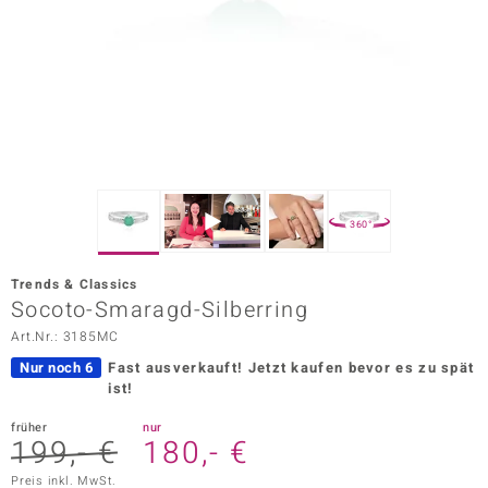
ors Edition
ana
Prince Designs
o
360°
Chic
Trends & Classics
insell
Socoto-Smaragd-Silberring
Art.Nr.: 3185MC
n Vogue
Nur noch 6
Fast ausverkauft!
Jetzt kaufen bevor es zu spät
 Show
ist!
o Paraíso
früher
nur
199,- €
180,- €
Classics
Preis inkl. MwSt.