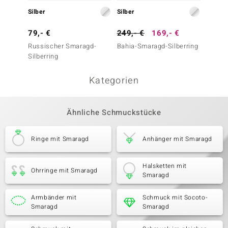
Silber
Silber
Silber
79,- €
249,- €
169,- €
299,-
Russischer Smaragd-
Bahia-Smaragd-Silberring
Kolumb
Silberring
Smarag
Kategorien
Ähnliche Schmuckstücke
Ringe mit Smaragd
Anhänger mit Smaragd
Halsketten mit
Ohrringe mit Smaragd
Smaragd
Armbänder mit
Schmuck mit Socoto-
Smaragd
Smaragd