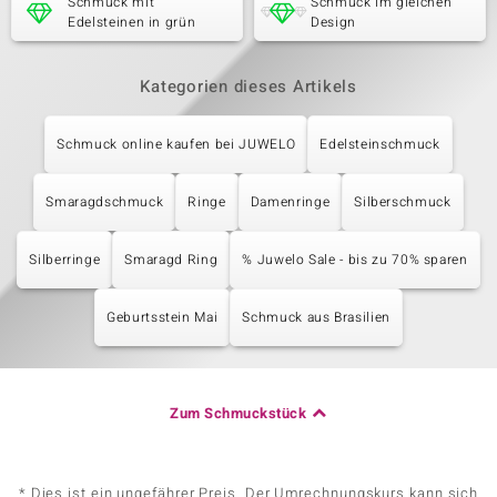
Schmuck mit
Schmuck im gleichen
Edelsteinen in grün
Design
Kategorien dieses Artikels
Schmuck online kaufen bei JUWELO
Edelsteinschmuck
Smaragdschmuck
Ringe
Damenringe
Silberschmuck
Silberringe
Smaragd Ring
% Juwelo Sale - bis zu 70% sparen
Geburtsstein Mai
Schmuck aus Brasilien
Zum Schmuckstück
* Dies ist ein ungefährer Preis. Der Umrechnungskurs kann sich