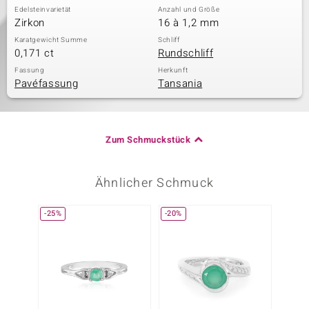
Edelsteinvarietät
Anzahl und Größe
Zirkon
16 à 1,2 mm
Karatgewicht Summe
Schliff
0,171 ct
Rundschliff
Fassung
Herkunft
Pavéfassung
Tansania
Zum Schmuckstück
Ähnlicher Schmuck
-25%
-20%