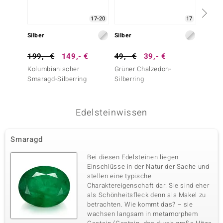
17-20
17
Silber
Silber
Silber
199,- €
149,- €
49,- €
39,- €
249,-
Kolumbianischer
Grüner Chalzedon-
Kolumb
Smaragd-Silberring
Silberring
Smarag
Edelsteinwissen
Smaragd
Bei diesen Edelsteinen liegen
Einschlüsse in der Natur der Sache und
stellen eine typische
Charaktereigenschaft dar. Sie sind eher
als Schönheitsfleck denn als Makel zu
betrachten. Wie kommt das? – sie
wachsen langsam in metamorphem