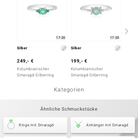
17-20
17-20
Silber
Silber
Silber
249,- €
199,- €
149,-
Kolumbianischer
Kolumbianischer
Kolumb
Smaragd-Silberring
Smaragd-Silberring
Smarag
Kategorien
Ähnliche Schmuckstücke
Ringe mit Smaragd
Anhänger mit Smaragd