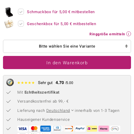
 JUWELO
Schmuckbox für
5,00 €
mitbestellen
remonti
Geschenkbox für
5,00 €
mitbestellen
uca
Ringgröße ermitteln
no Collection
Bitte wählen Sie eine Variante
ENTS BY DE MELO
In den Warenkorb
va
otenier
4.70
★
★
★
★
★
Sehr gut
/5.00
Mit
Echtheitszertifikat
 1894 Collection
Versandkostenfrei ab 99,- €
Lieferung nach
Deutschland
innerhalb von 1-3 Tagen
ana
Hauseigener Kundenservice