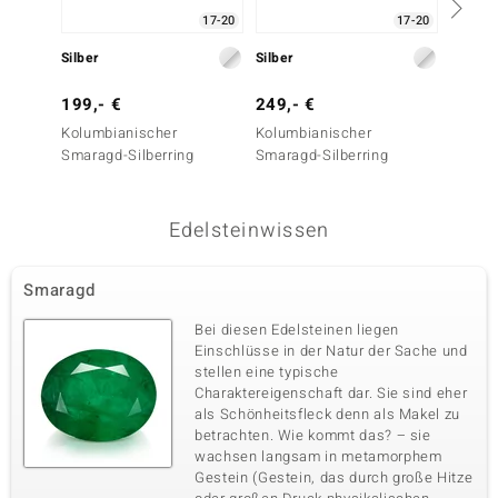
17-20
17-20
Silber
Silber
Silber
199,- €
249,- €
399,-
Kolumbianischer
Kolumbianischer
Russis
Smaragd-Silberring
Smaragd-Silberring
Silberr
Edelsteinwissen
Smaragd
Bei diesen Edelsteinen liegen
Einschlüsse in der Natur der Sache und
stellen eine typische
Charaktereigenschaft dar. Sie sind eher
als Schönheitsfleck denn als Makel zu
betrachten. Wie kommt das? – sie
wachsen langsam in metamorphem
Gestein (Gestein, das durch große Hitze