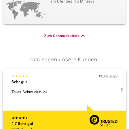
am Ufer des Rio Mineros.
Zum Schmuckstück
Das sagen unsere Kunden:
★
★
★
★
★
05.08.2026
★
★
★
Sehr gut
Sehr g
Tolles Schmuckstück
Ich ha
werden
[ weite
★
★
★
★
★
4,7
Sehr gut