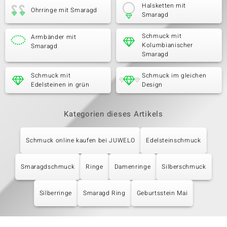
Halsketten mit
Ohrringe mit Smaragd
Smaragd
Schmuck mit
Armbänder mit
Kolumbianischer
Smaragd
Smaragd
Schmuck mit
Schmuck im gleichen
Edelsteinen in grün
Design
Kategorien dieses Artikels
Schmuck online kaufen bei JUWELO
Edelsteinschmuck
Smaragdschmuck
Ringe
Damenringe
Silberschmuck
Silberringe
Smaragd Ring
Geburtsstein Mai