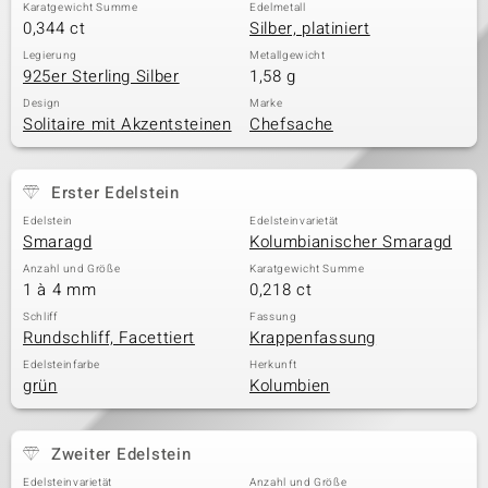
Karatgewicht Summe
Edelmetall
0,344 ct
Silber, platiniert
Legierung
Metallgewicht
925er Sterling Silber
1,58 g
Design
Marke
Solitaire mit Akzentsteinen
Chefsache
Erster Edelstein
Edelstein
Edelsteinvarietät
Smaragd
Kolumbianischer Smaragd
Anzahl und Größe
Karatgewicht Summe
1 à 4 mm
0,218 ct
Schliff
Fassung
Rundschliff, Facettiert
Krappenfassung
Edelsteinfarbe
Herkunft
grün
Kolumbien
Zweiter Edelstein
Edelsteinvarietät
Anzahl und Größe