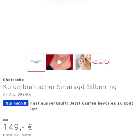
ors Edition
ana
Prince Designs
o
360°
Chic
Chefsache
insell
Kolumbianischer Smaragd-Silberring
Art.Nr.: 9989IX
n Vogue
Nur noch 8
Fast ausverkauft!
Jetzt kaufen bevor es zu spät
 Show
ist!
o Paraíso
nur
149,- €
Classics
Preis inkl. MwSt.