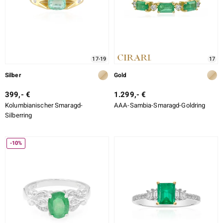
17-19
17
Silber
Gold
399,- €
1.299,- €
Kolumbianischer Smaragd-
AAA-Sambia-Smaragd-Goldring
Silberring
-10%