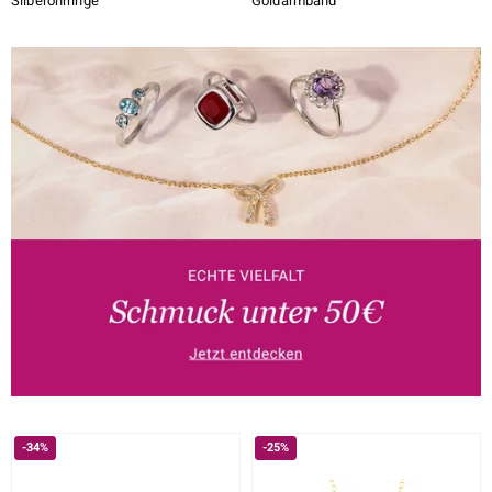
Silberohrringe
Goldarmband
-34%
-25%