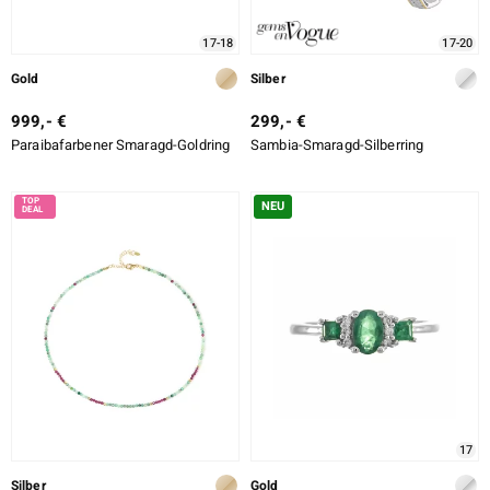
17-18
17-20
Gold
Silber
999,- €
299,- €
Paraibafarbener Smaragd-Goldring
Sambia-Smaragd-Silberring
NEU
17
Silber
Gold