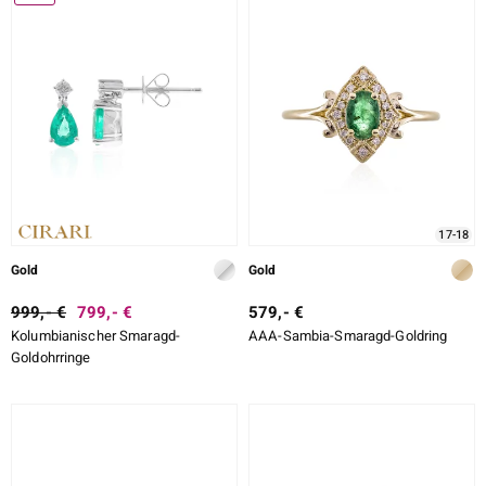
DESIGN
ition
LEGIERUNG
SCHLIFF
SCHLIFF DETAILLIERT
e Designs
FASSUNG
17-18
Gold
Gold
999,- €
799,- €
579,- €
Kolumbianischer Smaragd-
AAA-Sambia-Smaragd-Goldring
ue
Goldohrringe
aíso
ics