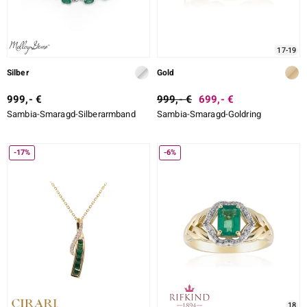
17-19
Silber
Gold
999,- €
999,- €
699,- €
Sambia-Smaragd-Silberarmband
Sambia-Smaragd-Goldring
-17%
-6%
18