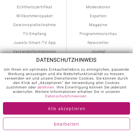
Echtheitszertifikat
Moderatoren
Willkommenspaket
Experten
Gewinnspielteilnahme
Magazine
TV-Empfang
Programmvorschau
Juwelo-Smart-TV App
Newsletter
Versandinformationen
Journal
DATENSCHUTZHINWEIS
Hilfe & FAQ
Ringgröße ermitteln
Um Ihnen ein optimales Einkaufserlebnis zu ermöglichen, passende
Werbung anzuzeigen und die Websitefunktionalität zu messen,
verwenden wir und unsere Dienstleister Cookies. Sie können durch
SCHMUCK
EDELSTEINE
den Klick auf „Akzeptieren“ der Verwendung aller Cookies
zustimmen oder
ablehnen
. Ihre Einwilligung können Sie jederzeit
widerrufen. Weitere Informationen erhalten Sie in unseren
Datenschutzhinweisen
.
Gesamter Schmuck
Achatschmuck
Anhänger
Amethystschmuck
Alle akzeptieren
Armbänder
Aquamarinschmuck
bearbeiten
Armreife
Bernsteinschmuck