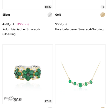
18-20
18
Silber
Gold
499,- €
399,- €
999,- €
Kolumbianischer Smaragd-
Paraibafarbener Smaragd-Goldring
Silberring
17-18