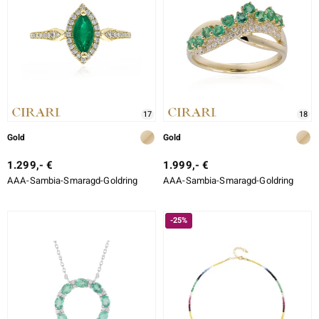
LO
ti
lection
17
18
BY DE MELO
Gold
Gold
1.299,- €
1.999,- €
AAA-Sambia-Smaragd-Goldring
AAA-Sambia-Smaragd-Goldring
r
-25%
Collection