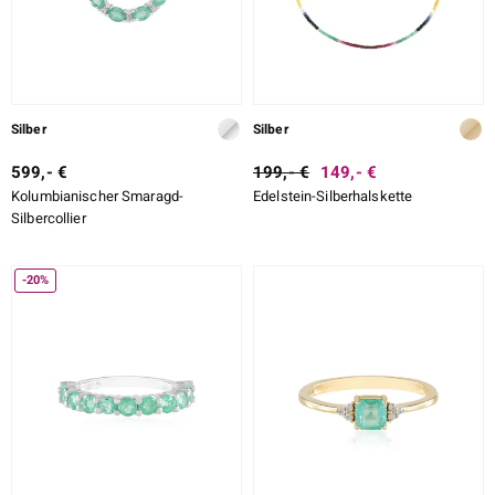
ssics
le
Silber
Silber
599,- €
199,- €
149,- €
Kolumbianischer Smaragd-
Edelstein-Silberhalskette
Silbercollier
-20%