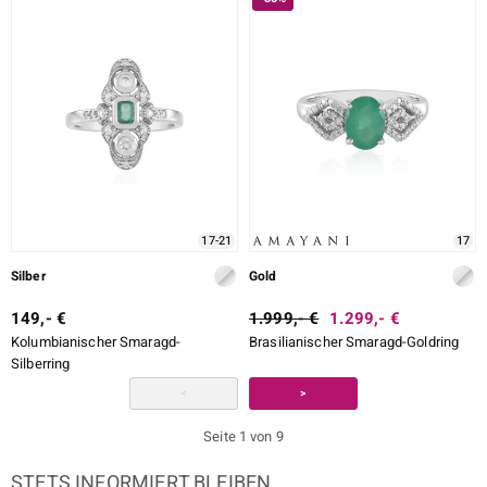
17-21
17
Silber
Gold
149,- €
1.999,- €
1.299,- €
Kolumbianischer Smaragd-
Brasilianischer Smaragd-Goldring
Silberring
<
>
Seite 1 von 9
STETS INFORMIERT BLEIBEN