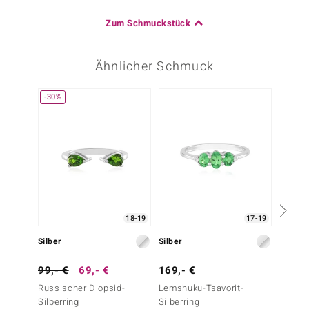
Zum Schmuckstück
Ähnlicher Schmuck
-30%
18-19
17-19
Silber
Silber
Silber
99,- €
69,- €
169,- €
99,- 
Russischer Diopsid-
Lemshuku-Tsavorit-
Russis
Silberring
Silberring
Silberr