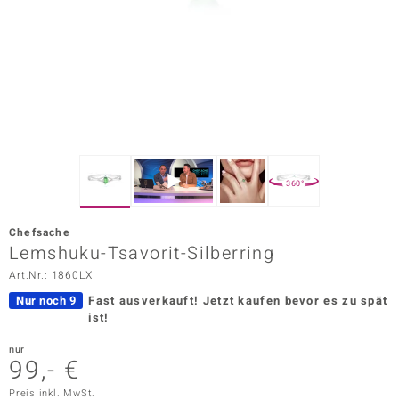
ors Edition
ana
Prince Designs
o
360°
Chic
Chefsache
insell
Lemshuku-Tsavorit-Silberring
Art.Nr.: 1860LX
n Vogue
Nur noch 9
Fast ausverkauft!
Jetzt kaufen bevor es zu spät
 Show
ist!
o Paraíso
nur
99,- €
Classics
Preis inkl. MwSt.