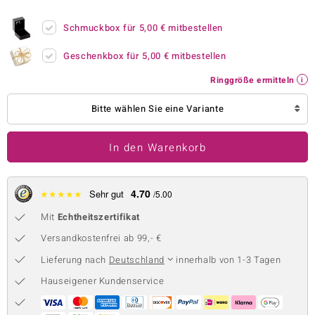
 JUWELO
Schmuckbox für
5,00 €
mitbestellen
remonti
Geschenkbox für
5,00 €
mitbestellen
uca
Ringgröße ermitteln
no Collection
Bitte wählen Sie eine Variante
ENTS BY DE MELO
In den Warenkorb
va
otenier
4.70
★
★
★
★
★
Sehr gut
/5.00
Mit
Echtheitszertifikat
 1894 Collection
Versandkostenfrei ab 99,- €
Lieferung nach
Deutschland
innerhalb von 1-3 Tagen
ana
Hauseigener Kundenservice