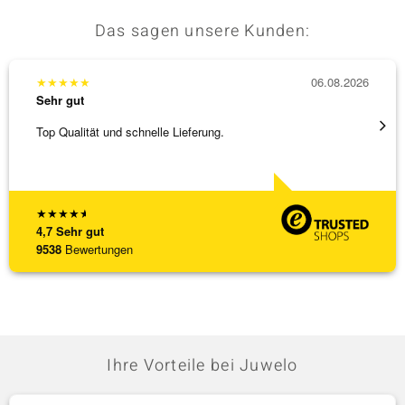
Das sagen unsere Kunden:
★
★
★
★
★
06.08.2026
★
★
★
Sehr gut
Sehr g
Top Qualität und schnelle Lieferung.
Schnel
★
★
★
★
★
4,7
Sehr gut
9538
Bewertungen
Ihre Vorteile bei Juwelo