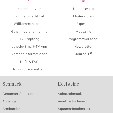
Kundenservice
Über Juwelo
Echtheitszertifikat
Moderatoren
Willkommenspaket
Experten
Gewinnspielteilnahme
Magazine
TV-Empfang
Programmvorschau
Juwelo-Smart-TV App
Newsletter
Versandinformationen
Journal
Hilfe & FAQ
Ringgröße ermitteln
Schmuck
Edelsteine
Gesamter Schmuck
Achatschmuck
Anhänger
Amethystschmuck
Armbänder
Aquamarinschmuck