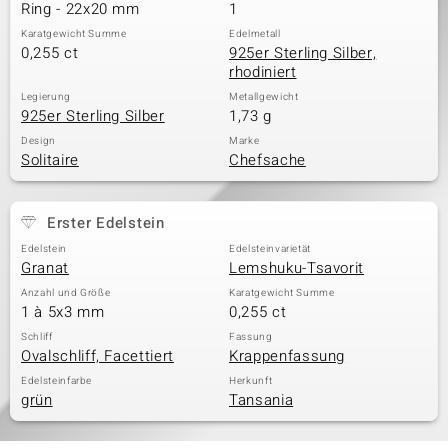
Ring - 22x20 mm
1
Karatgewicht Summe
Edelmetall
0,255 ct
925er Sterling Silber,
rhodiniert
Legierung
Metallgewicht
925er Sterling Silber
1,73 g
Design
Marke
Solitaire
Chefsache
Erster Edelstein
Edelstein
Edelsteinvarietät
Granat
Lemshuku-Tsavorit
Anzahl und Größe
Karatgewicht Summe
1 à 5x3 mm
0,255 ct
Schliff
Fassung
Ovalschliff, Facettiert
Krappenfassung
Edelsteinfarbe
Herkunft
grün
Tansania