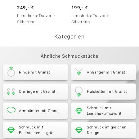
249,- €
199,- €
199,-
Lemshuku-Tsavorit-
Lemshuku-Tsavorit-
Lemshu
Silberring
Silberring
Silberr
Kategorien
Ähnliche Schmuckstücke
Ringe mit Granat
Anhänger mit Granat
Ohrringe mit Granat
Halsketten mit Granat
Schmuck mit
Armbänder mit Granat
Lemshuku-Tsavorit
Schmuck mit
Schmuck im gleichen
Edelsteinen in grün
Design