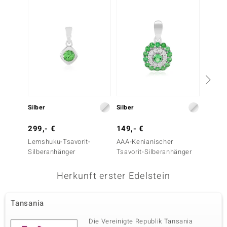
Silber
Silber
Silber
299,- €
149,- €
79,- 
Lemshuku-Tsavorit-
AAA-Kenianischer
Russis
Silberanhänger
Tsavorit-Silberanhänger
Silber
Herkunft erster Edelstein
Tansania
Die Vereinigte Republik Tansania