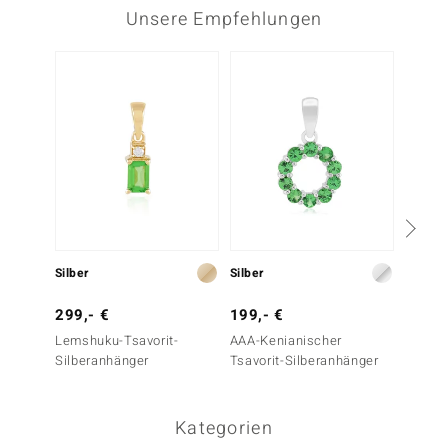
Unsere Empfehlungen
Silber
Silber
Silber
299,- €
199,- €
299,-
Lemshuku-Tsavorit-
AAA-Kenianischer
Tansan
Silberanhänger
Tsavorit-Silberanhänger
Silber
Kategorien