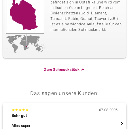
befindet sich in Ostafrika und wird vom
Indischen Ozean begrenzt. Reich an
Bodenschätzen (Gold, Diamant,
Tansanit, Rubin, Granat, Tsavorit z.B.),
ist es eine wichtige Anlaufstelle für den
internationalen Schmuckmarkt.
Zum Schmuckstück
Das sagen unsere Kunden:
★
★
★
★
★
07.08.2026
★
★
★
Sehr gut
Sehr g
Alles super
Eine V