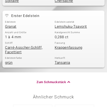
Solitaire
Chefsache
Erster Edelstein
Edelstein
Edelsteinvarietät
Granat
Lemshuku-Tsavorit
Anzahl und Größe
Karatgewicht Summe
1 à 4 mm
0,288 ct
Schliff
Fassung
Carré-Asscher-Schliff,
Krappenfassung
Facettiert
Edelsteinfarbe
Herkunft
grün
Tansania
Zum Schmuckstück
Ähnlicher Schmuck