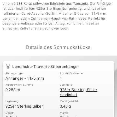
einem 0,288 Karat schweren Edelstein aus Tansania. Der Anhänger
ist aus rhodiniertem 925er Sterlingsilber gefertigt und hat einen
raffinierten Carré-Asscher-Schliff. Mit einer Größe von 11x5 mm
& Classics
verleiht er jedem Outfit einen Hauch von Raffinesse. Perfekt für
besondere Anlässe oder für den Alltag, kombiniert mit einer
einfachen Kette für einen schicken Look.
Minerale
Details des Schmuckstücks
Lemshuku-Tsavorit-Silberanhänger
Abmessungen
Anzahl Edelsteine
Anhänger - 11x5 mm
1
Karatgewicht Summe
Edelmetall
0,288 ct
925er Sterling Silber,
rhodiniert
Legierung
Metallgewicht
925er Sterling Silber
0,45 g
Design
Marke