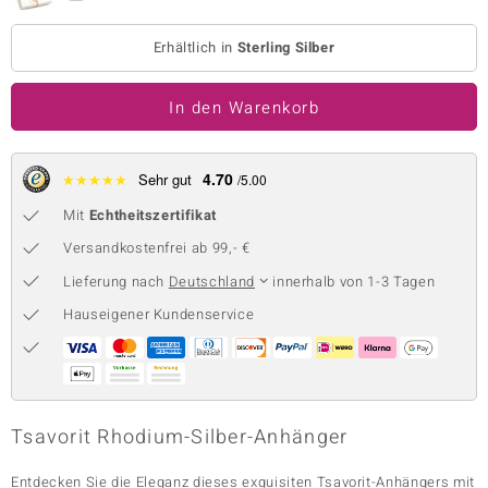
 JUWELO
Erhältlich in
Sterling Silber
remonti
In den Warenkorb
uca
no Collection
4.70
★
★
★
★
★
Sehr gut
/5.00
ENTS BY DE MELO
Mit
Echtheitszertifikat
Versandkostenfrei ab 99,- €
va
Lieferung nach
Deutschland
innerhalb von 1-3 Tagen
otenier
Hauseigener Kundenservice
 1894 Collection
ana
Tsavorit Rhodium-Silber-Anhänger
Entdecken Sie die Eleganz dieses exquisiten Tsavorit-Anhängers mit