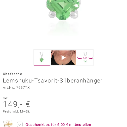
ors Edition
ana
Prince Designs
o
360°
Chic
Chefsache
insell
Lemshuku-Tsavorit-Silberanhänger
Art.Nr.: 7657TX
n Vogue
nur
 Show
149,- €
o Paraíso
Preis inkl. MwSt.
Classics
Geschenkbox für
6,00 €
mitbestellen