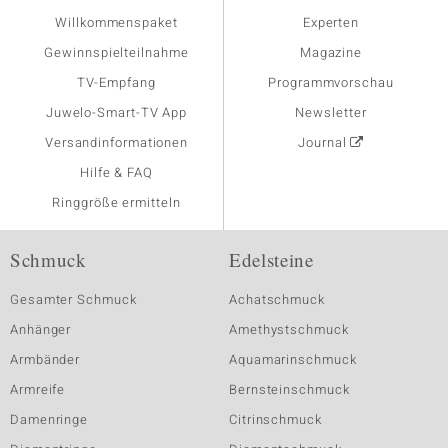
Willkommenspaket
Experten
Gewinnspielteilnahme
Magazine
TV-Empfang
Programmvorschau
Juwelo-Smart-TV App
Newsletter
Versandinformationen
Journal
Hilfe & FAQ
Ringgröße ermitteln
Schmuck
Edelsteine
Gesamter Schmuck
Achatschmuck
Anhänger
Amethystschmuck
Armbänder
Aquamarinschmuck
Armreife
Bernsteinschmuck
Damenringe
Citrinschmuck