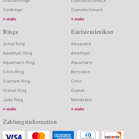
Diamantringe
Diamantschmuck
Goldringe
Granatschmuck
mehr
mehr
Ringe
Edelsteinlexikon
Achat Ring
Alexandrit
Amethyst Ring
Amethyst
Aquamarin Ring
Aquamarin
Citrin Ring
Bernstein
Diamant Ring
Citrin
Granat Ring
Granat
Jade Ring
Mondstein
mehr
mehr
Zahlungsinformation