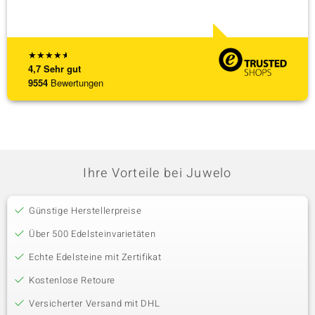
zu noc
[ weite
★
★
★
★
★
4,7
Sehr gut
9554
Bewertungen
Ihre Vorteile bei Juwelo
Günstige Herstellerpreise
Über 500 Edelsteinvarietäten
Echte Edelsteine mit Zertifikat
Kostenlose Retoure
Versicherter Versand mit DHL