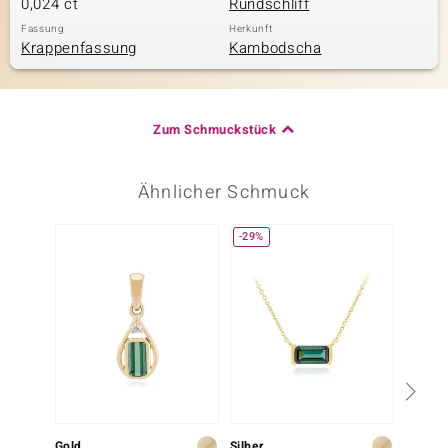
0,024 ct
Rundschliff
Fassung
Herkunft
Krappenfassung
Kambodscha
Zum Schmuckstück
Ähnlicher Schmuck
-29%
Gold
Silber
Silber