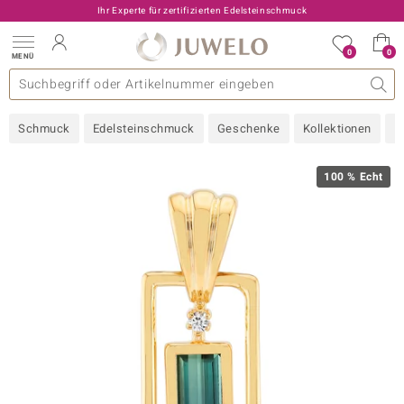
Ihr Experte für zertifizierten Edelsteinschmuck
0
0
MENÜ
llektionen
elsteine
eine A - Z
uckart
TV-Angebote
Design
Beliebte Edelsteine
Allgemeines
Edelmetal
Interessantes
Edelsteine nach Farbe
Juwelo
Ringgröße
Ratgeber
Schmuck
Edelsteinschmuck
Geschenke
Kollektionen
N
old
ilber
100 % Echt
i
 Classic
 with Love
rong
che