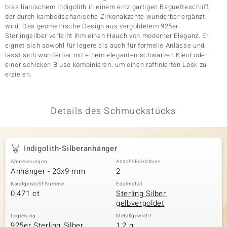
brasilianischem Indigolith in einem einzigartigen Baguetteschliff,
der durch kambodschanische Zirkonakzente wunderbar ergänzt
wird. Das geometrische Design aus vergoldetem 925er
& Classics
Sterlingsilber verleiht ihm einen Hauch von moderner Eleganz. Er
eignet sich sowohl für legere als auch für formelle Anlässe und
lässt sich wunderbar mit einem eleganten schwarzen Kleid oder
Minerale
einer schicken Bluse kombinieren, um einen raffinierten Look zu
erzielen.
Details des Schmuckstücks
Indigolith-Silberanhänger
Abmessungen
Anzahl Edelsteine
Anhänger - 23x9 mm
2
Karatgewicht Summe
Edelmetall
0,471 ct
Sterling Silber,
gelbvergoldet
Legierung
Metallgewicht
925er Sterling Silber
1,2 g