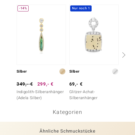
-14%
Nur noch 1
-25%
Silber
Silber
Silber
349,- €
299,- €
69,- €
399,-
Indigolith-Silberanhänger
Glitzer-Achat-
Indigo
(Adela Silber)
Silberanhänger
(Adela 
Kategorien
Ähnliche Schmuckstücke