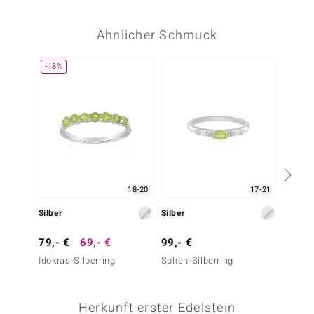
Ähnlicher Schmuck
-13%
18-20
17-21
Silber
Silber
Silber
79,- €
69,- €
99,- €
129,-
Idokras-Silberring
Sphen-Silberring
Alexand
Herkunft erster Edelstein