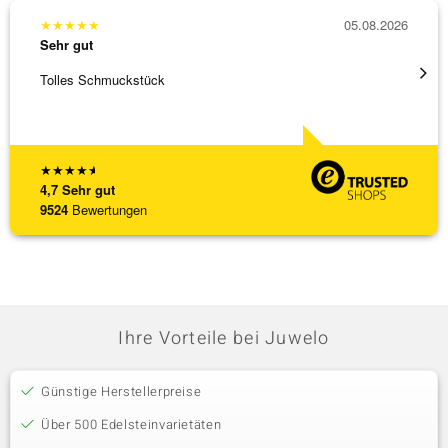
★
★
★
★
★
05.08.2026
★
★
★
Sehr gut
Sehr g
Tolles Schmuckstück
Schnel
★
★
★
★
★
4,7
Sehr gut
9524
Bewertungen
Ihre Vorteile bei Juwelo
Günstige Herstellerpreise
Über 500 Edelsteinvarietäten