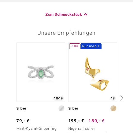
Zum Schmuckstück
Unsere Empfehlungen
-10%
Nur noch 1
18-19
18
Silber
Silber
Silber
79,- €
199,- €
180,- €
129,-
Mint-Kyanit-Silberring
Nigerianischer
Lemshu