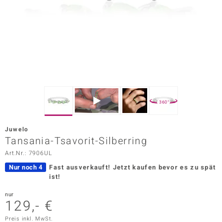
ors Edition
ana
Prince Designs
o
360°
Chic
Juwelo
insell
Tansania-Tsavorit-Silberring
Art.Nr.: 7906UL
n Vogue
Nur noch 4
Fast ausverkauft!
Jetzt kaufen bevor es zu spät
 Show
ist!
o Paraíso
nur
129,- €
Classics
Preis inkl. MwSt.