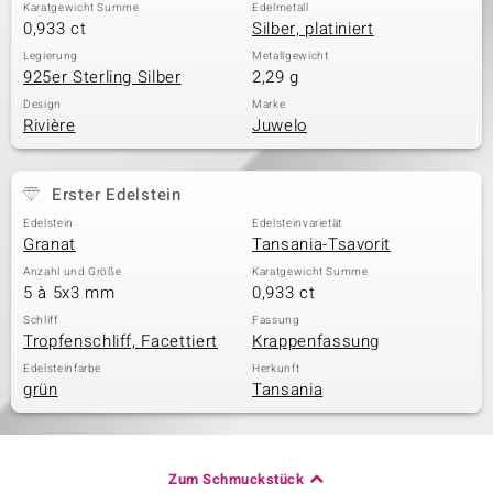
Karatgewicht Summe
Edelmetall
0,933 ct
Silber, platiniert
Legierung
Metallgewicht
925er Sterling Silber
2,29 g
Design
Marke
Rivière
Juwelo
Erster Edelstein
Edelstein
Edelsteinvarietät
Granat
Tansania-Tsavorit
Anzahl und Größe
Karatgewicht Summe
5 à 5x3 mm
0,933 ct
Schliff
Fassung
Tropfenschliff, Facettiert
Krappenfassung
Edelsteinfarbe
Herkunft
grün
Tansania
Zum Schmuckstück