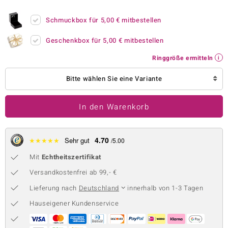
 JUWELO
Schmuckbox für
5,00 €
mitbestellen
remonti
Geschenkbox für
5,00 €
mitbestellen
uca
Ringgröße ermitteln
no Collection
Bitte wählen Sie eine Variante
ENTS BY DE MELO
In den Warenkorb
va
otenier
4.70
★
★
★
★
★
Sehr gut
/5.00
Mit
Echtheitszertifikat
 1894 Collection
Versandkostenfrei ab 99,- €
Lieferung nach
Deutschland
innerhalb von 1-3 Tagen
ana
Hauseigener Kundenservice