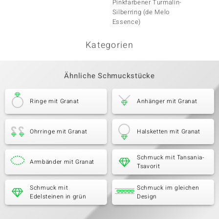
Pinkfarbener Turmalin-
Silberr
Silberring (de Melo
Essence)
Kategorien
Ähnliche Schmuckstücke
Ringe mit Granat
Anhänger mit Granat
Ohrringe mit Granat
Halsketten mit Granat
Schmuck mit Tansania-
Armbänder mit Granat
Tsavorit
Schmuck mit
Schmuck im gleichen
Edelsteinen in grün
Design