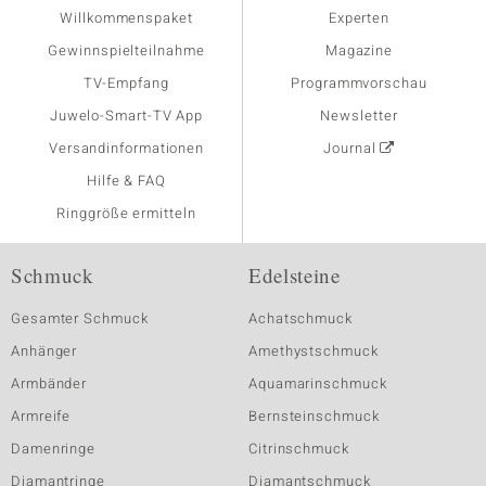
Willkommenspaket
Experten
Gewinnspielteilnahme
Magazine
TV-Empfang
Programmvorschau
Juwelo-Smart-TV App
Newsletter
Versandinformationen
Journal
Hilfe & FAQ
Ringgröße ermitteln
Schmuck
Edelsteine
Gesamter Schmuck
Achatschmuck
Anhänger
Amethystschmuck
Armbänder
Aquamarinschmuck
Armreife
Bernsteinschmuck
Damenringe
Citrinschmuck
Diamantringe
Diamantschmuck