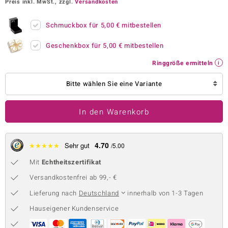
Preis inkl. MwSt., zzgl.
Versandkosten
 JUWELO
Schmuckbox für
5,00 €
mitbestellen
remonti
Geschenkbox für
5,00 €
mitbestellen
uca
Ringgröße ermitteln
no Collection
Bitte wählen Sie eine Variante
ENTS BY DE MELO
In den Warenkorb
va
otenier
4.70
★
★
★
★
★
Sehr gut
/5.00
 1894 Collection
Mit
Echtheitszertifikat
Versandkostenfrei ab 99,- €
Lieferung nach
Deutschland
innerhalb von 1-3 Tagen
ana
Hauseigener Kundenservice