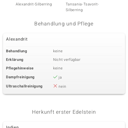
Alexandrit-Silberring
Tansania-Tsavorit-
Grüner 
Silberring
Silberr
Behandlung und Pflege
Alexandrit
Behandlung
keine
Erklärung
Nicht verfügbar
Pflegehinweise
keine
Dampfreinigung
ja
Ultraschallreinigung
nein
Herkunft erster Edelstein
Indien