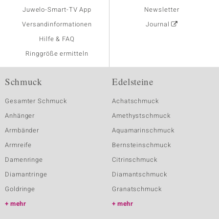
Juwelo-Smart-TV App
Newsletter
Versandinformationen
Journal
Hilfe & FAQ
Ringgröße ermitteln
Schmuck
Edelsteine
Gesamter Schmuck
Achatschmuck
Anhänger
Amethystschmuck
Armbänder
Aquamarinschmuck
Armreife
Bernsteinschmuck
Damenringe
Citrinschmuck
Diamantringe
Diamantschmuck
Goldringe
Granatschmuck
mehr
mehr