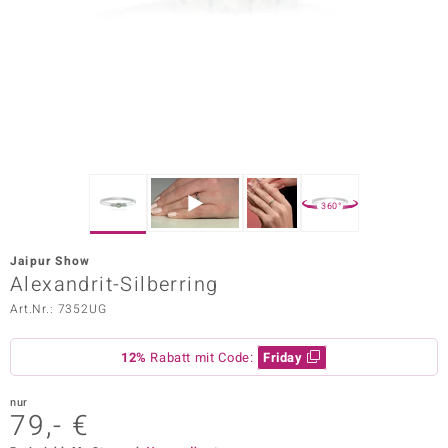
ors Edition
ana
Prince Designs
o
360°
Chic
Jaipur Show
insell
Alexandrit-Silberring
Art.Nr.: 7352UG
n Vogue
 Show
12%
Rabatt mit Code:
Friday
o Paraíso
nur
79,- €
Classics