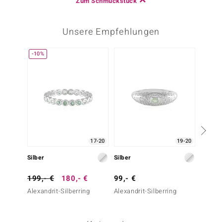
Zum Schmuckstück
Unsere Empfehlungen
-10%
17-20
19-20
Silber
Silber
Silber
199,- €
180,- €
99,- €
99,- 
Alexandrit-Silberring
Alexandrit-Silberring
Alexand