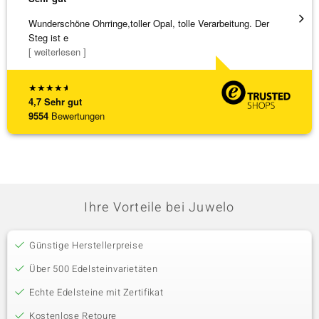
Wunderschöne Ohrringe,toller Opal, tolle Verarbeitung. Der
Alles 
Steg ist e
[ weiterlesen ]
★
★
★
★
★
4,7
Sehr gut
9554
Bewertungen
Ihre Vorteile bei Juwelo
Günstige Herstellerpreise
Über 500 Edelsteinvarietäten
Echte Edelsteine mit Zertifikat
Kostenlose Retoure