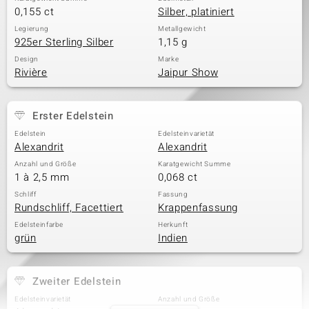
0,155 ct
Silber, platiniert
Legierung
Metallgewicht
925er Sterling Silber
1,15 g
Design
Marke
Rivière
Jaipur Show
Erster Edelstein
Edelstein
Edelsteinvarietät
Alexandrit
Alexandrit
Anzahl und Größe
Karatgewicht Summe
1 à 2,5 mm
0,068 ct
Schliff
Fassung
Rundschliff, Facettiert
Krappenfassung
Edelsteinfarbe
Herkunft
grün
Indien
Zweiter Edelstein
Edelsteinvarietät
Anzahl und Größe