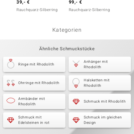
39,- €
99,- €
39,- 
Rauchquarz-Silberring
Rauchquarz-Silberring
Rauchq
Kategorien
Ähnliche Schmuckstücke
Anhänger mit
Ringe mit Rhodolith
Rhodolith
Halsketten mit
Ohrringe mit Rhodolith
Rhodolith
Armbänder mit
Schmuck mit Rhodolith
Rhodolith
Schmuck mit
Schmuck im gleichen
Edelsteinen in rot
Design