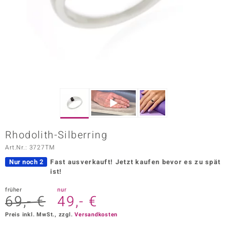
ors Edition
ana
Prince Designs
o
Chic
Rhodolith-Silberring
insell
Art.Nr.: 3727TM
n Vogue
Nur noch 2
Fast ausverkauft!
Jetzt kaufen bevor es zu spät
ist!
 Show
früher
nur
69,- €
49,- €
o Paraíso
Preis inkl. MwSt., zzgl.
Versandkosten
Classics