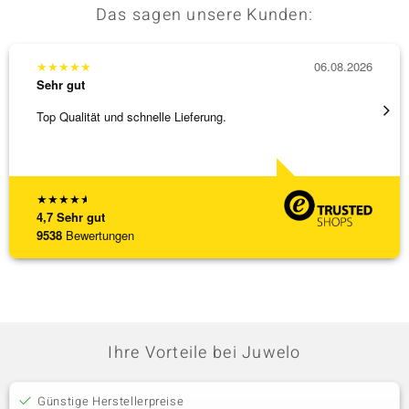
Das sagen unsere Kunden:
★
★
★
★
★
06.08.2026
★
★
★
Sehr gut
Sehr g
Top Qualität und schnelle Lieferung.
Bin ja
★
★
★
★
★
4,7
Sehr gut
9538
Bewertungen
Ihre Vorteile bei Juwelo
Günstige Herstellerpreise