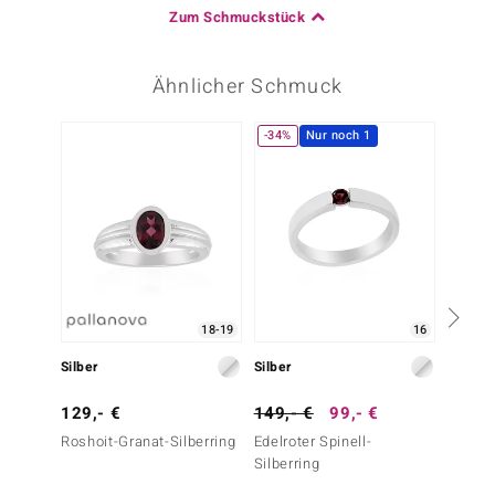
Zum Schmuckstück
Ähnlicher Schmuck
-34%
Nur noch 1
Nur n
18-19
16
Silber
Silber
Silber
129,- €
149,- €
99,- €
29,- 
Roshoit-Granat-Silberring
Edelroter Spinell-
Granat-
Silberring