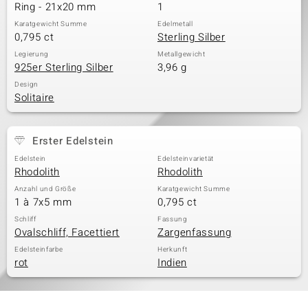
Ring - 21x20 mm
1
Karatgewicht Summe
Edelmetall
0,795 ct
Sterling Silber
Legierung
Metallgewicht
925er Sterling Silber
3,96 g
Design
Solitaire
Erster Edelstein
Edelstein
Edelsteinvarietät
Rhodolith
Rhodolith
Anzahl und Größe
Karatgewicht Summe
1 à 7x5 mm
0,795 ct
Schliff
Fassung
Ovalschliff, Facettiert
Zargenfassung
Edelsteinfarbe
Herkunft
rot
Indien