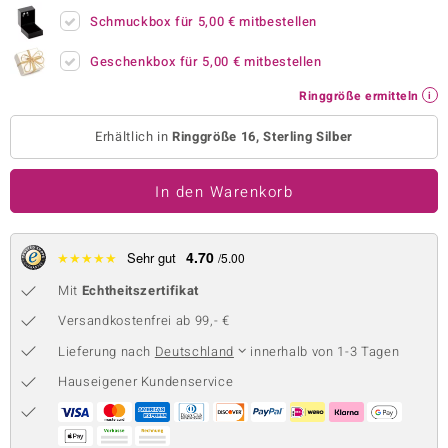
Schmuckbox für
5,00 €
mitbestellen
 JUWELO
Geschenkbox für
5,00 €
mitbestellen
remonti
Ringgröße ermitteln
uca
Erhältlich in
Ringgröße 16, Sterling Silber
no Collection
ENTS BY DE MELO
In den Warenkorb
va
4.70
★
★
★
★
★
Sehr gut
/5.00
otenier
Mit
Echtheitszertifikat
 1894 Collection
Versandkostenfrei ab 99,- €
Lieferung nach
Deutschland
innerhalb von 1-3 Tagen
Hauseigener Kundenservice
ana