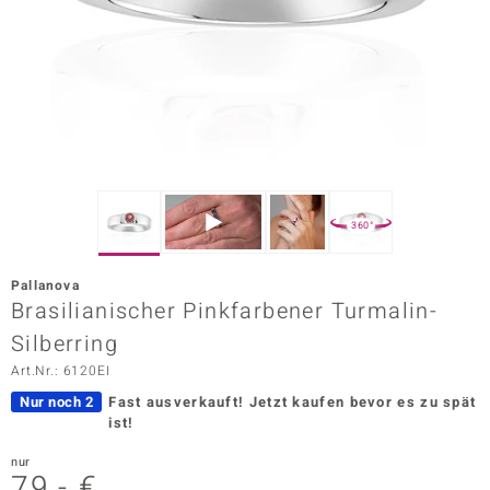
ors Edition
ana
Prince Designs
o
360°
Chic
Pallanova
insell
Brasilianischer Pinkfarbener Turmalin-
Silberring
n Vogue
Art.Nr.: 6120EI
 Show
Nur noch 2
Fast ausverkauft!
Jetzt kaufen bevor es zu spät
ist!
o Paraíso
nur
Classics
79,- €