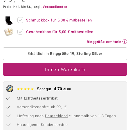
Preis inkl. MwSt., zzgl.
Versandkosten
 JUWELO
remonti
Schmuckbox für
5,00 €
mitbestellen
uca
Geschenkbox für
5,00 €
mitbestellen
Ringgröße ermitteln
no Collection
Erhältlich in
Ringgröße 19, Sterling Silber
ENTS BY DE MELO
va
In den Warenkorb
otenier
4.70
★
★
★
★
★
Sehr gut
/5.00
 1894 Collection
Mit
Echtheitszertifikat
Versandkostenfrei ab 99,- €
ana
Lieferung nach
Deutschland
innerhalb von 1-3 Tagen
Hauseigener Kundenservice