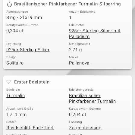
Brasilianischer Pinkfarbener Turmalin-Silberring
Abmessungen
Anzahl Edelsteine
Ring - 21x19 mm
1
Karatgewicht Summe
Edelmetall
0,204 ct
925er Sterling Silber mit
Palladium
Legierung
Metallgewicht
925er Sterling Silber
2,71 g
Design
Marke
Solitaire
Pallanova
Erster Edelstein
Edelstein
Edelsteinvarietät
Turmalin
Brasilianischer
Pinkfarbener Turmalin
Anzahl und Größe
Karatgewicht Summe
1 à 4 mm
0,204 ct
Schliff
Fassung
Rundschliff, Facettiert
Zargenfassung