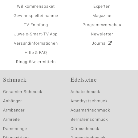
Willkommenspaket
Experten
Gewinnspielteilnahme
Magazine
TV-Empfang
Programmvorschau
Juwelo-Smart-TV App
Newsletter
Versandinformationen
Journal
Hilfe & FAQ
Ringgröße ermitteln
Schmuck
Edelsteine
Gesamter Schmuck
Achatschmuck
Anhänger
Amethystschmuck
Armbänder
Aquamarinschmuck
Armreife
Bernsteinschmuck
Damenringe
Citrinschmuck
Diamantringe
Diamantschmuck