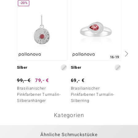
-20%
-30%
16-19
Silber
Silber
Silber
99,- €
79,- €
69,- €
99,- 
Brasilianischer
Brasilianischer
Russis
Pinkfarbener Turmalin-
Pinkfarbener Turmalin-
Silberr
Silberanhänger
Silberring
Kategorien
Ähnliche Schmuckstücke