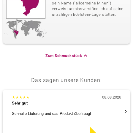
sein Name ("allgemeine Minen")
verweist unmissverständlich auf seine
unzähligen Edelstein-Lagerstätten.
Zum Schmuckstück
Das sagen unsere Kunden:
★
★
★
★
★
08.08.2026
★
★
★
Sehr gut
Sehr g
Schnelle Lieferung und das Produkt überzeugt
Immer 