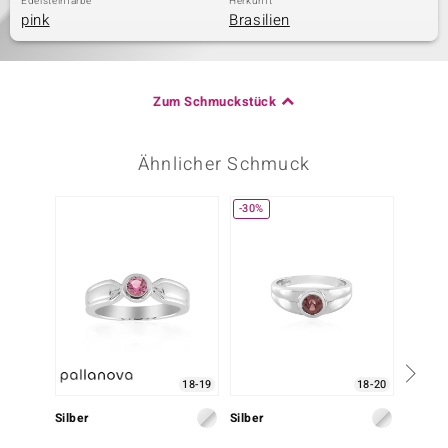
Edelsteinfarbe
Herkunft
pink
Brasilien
Zum Schmuckstück
Ähnlicher Schmuck
-30%
Nur n
18-19
18-20
Silber
Silber
Silber