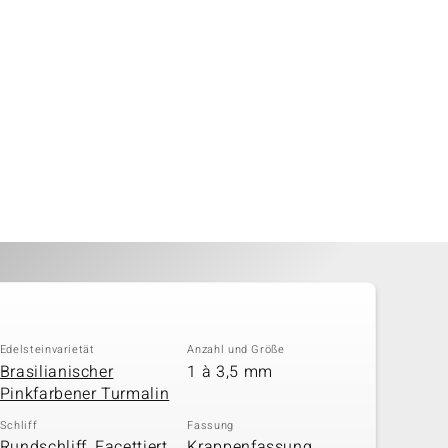
Edelsteinvarietät
Anzahl und Größe
Brasilianischer
1 à 3,5 mm
Pinkfarbener Turmalin
Schliff
Fassung
Rundschliff, Facettiert
Krappenfassung