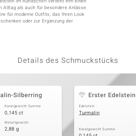
elstein im Rundschliff verleiht ihm einen
n Alltag als auch für besondere Anlässe.
re für moderne Outfits, das Ihren Look
rschenken oder zur Ergänzung der
Details des Schmuckstücks
alin-Silberring
Erster Edelstein
Karatgewicht Summe
Edelstein
0,145 ct
Turmalin
Metallgewicht
2,88 g
Karatgewicht Summe
0,145 ct