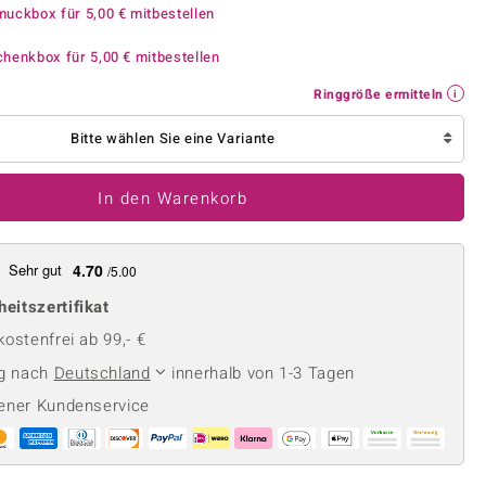
Perle
Ringgröße ermitteln
muckbox für
5,00 €
mitbestellen
lith
Spinell
chenkbox für
5,00 €
mitbestellen
in
Zirkon
Ringgröße ermitteln
Bitte wählen Sie eine Variante
Gelb
In den Warenkorb
Sehr gut
4.70
/5.00
heitszertifikat
ostenfrei ab 99,- €
ng nach
Deutschland
innerhalb von 1-3 Tagen
ener Kundenservice