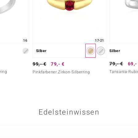
16
17-21
Silber
Silber
79,- €
69,-
99,- €
79,- €
ring
Tansania-Rubin
Pinkfarbener Zirkon-Silberring
Edelsteinwissen