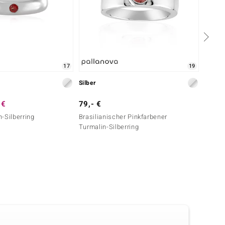
17
19
Silber
Silber
 €
79,- €
99,- 
-Silberring
Brasilianischer Pinkfarbener
Brasil
Turmalin-Silberring