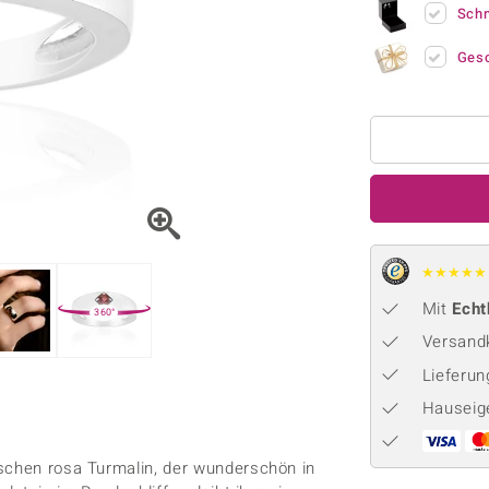
Onyx
Peridot
ns
♦ Silberhalsketten
Sch
TPC
Rhodolith
Spektro
k
♦ Silberohrringe
Trends & Classics
Ges
Türkis
Turmal
♦ Silberanhänger
Vitale Minerale
n
Platinschmuck
Blau
Grün
★
★
★
★
★
Mit
Echt
360°
Versandk
Lieferu
Hauseig
ischen rosa Turmalin, der wunderschön in