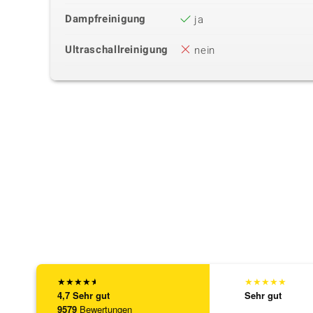
Dampfreinigung
ja
Ultraschallreinigung
nein
★
★
★
★
★
★
★
★
★
★
4,7
Sehr gut
Sehr gut
9579
Bewertungen