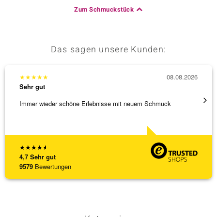
Zum Schmuckstück
Das sagen unsere Kunden:
★
★
★
★
★
08.08.2026
★
★
★
Sehr gut
Sehr g
Immer wieder schöne Erlebnisse mit neuem Schmuck
Schnel
★
★
★
★
★
4,7
Sehr gut
9579
Bewertungen