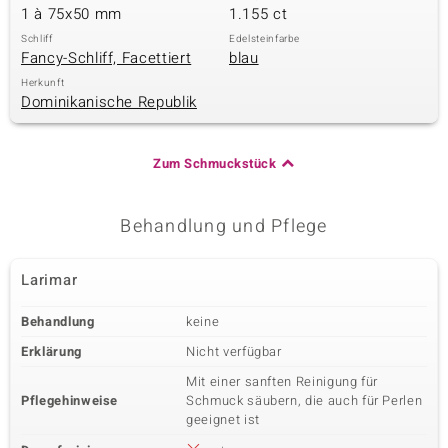
1 à 75x50 mm
1.155 ct
Schliff
Edelsteinfarbe
Fancy-Schliff, Facettiert
blau
& Classics
Herkunft
Dominikanische Republik
Minerale
Zum Schmuckstück
Behandlung und Pflege
Larimar
Behandlung
keine
Erklärung
Nicht verfügbar
Mit einer sanften Reinigung für
Pflegehinweise
Schmuck säubern, die auch für Perlen
geeignet ist