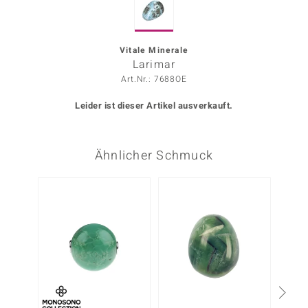
ors Edition
ana
Vitale Minerale
Larimar
Art.Nr.: 7688OE
Prince Designs
Leider ist dieser Artikel ausverkauft.
o
Ähnlicher Schmuck
Chic
insell
-10%
n Vogue
 Show
o Paraíso
Classics