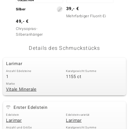
 JUWELO
39,- €
Silber
Silber
Mehrfarbiger Fluorit-Ei
remonti
49,- €
199,-
Chrysopras-
Leopar
uca
Silberanhänger
no Collection
Details des Schmuckstücks
ENTS BY DE MELO
Larimar
va
Anzahl Edelsteine
Karatgewicht Summe
1
1155 ct
otenier
Marke
Vitale Minerale
 1894 Collection
Erster Edelstein
ana
Edelstein
Edelsteinvarietät
Larimar
Larimar
Anzahl und Größe
Karatgewicht Summe