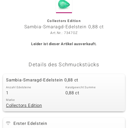
ors Edition
ana
Collectors Edition
Sambia-Smaragd-Edelstein 0,88 ct
Art.Nr.: 7347OZ
Prince Designs
Leider ist dieser Artikel ausverkauft.
o
Details des Schmuckstücks
Chic
insell
Sambia-Smaragd-Edelstein 0,88 ct
Anzahl Edelsteine
Karatgewicht Summe
n Vogue
1
0,88 ct
 Show
Marke
Collectors Edition
o Paraíso
Erster Edelstein
Classics