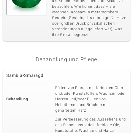
als Schönheitsfleck denn als Makel zu
betrachten. Wie kommt das? – sie
wachsen langsam in metamorphem
Gestein (Gestein, das durch große Hitze
& Classics
oder großen Druck physikalischen
Veränderungen ausgeliefert war), was
Minerale
ihre Größe begrenzt.
Behandlung und Pflege
Sambia-Smaragd
Füllen von Rissen mit farblosen Ölen
und/oder Kunststoffen, Wachsen oder
Behandlung
Harzen und/oder Füllen von
Hohlräumen und Brüchen mit
gehärtetem Harz
Zur Verbesserung des Aussehens und
des Einschlussbildes; farblose Öle,
Kunststoffe, Wachse und Harze