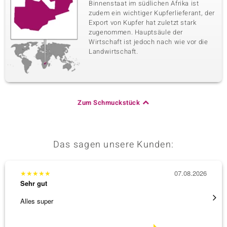
Binnenstaat im südlichen Afrika ist
zudem ein wichtiger Kupferlieferant, der
Export von Kupfer hat zuletzt stark
zugenommen. Hauptsäule der
Wirtschaft ist jedoch nach wie vor die
Landwirtschaft.
Zum Schmuckstück
Das sagen unsere Kunden:
★
★
★
★
★
07.08.2026
★
★
★
Sehr gut
Sehr g
Alles super
Die Wa