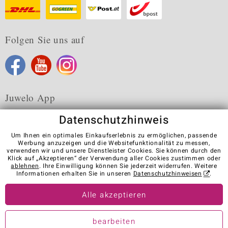
Folgen Sie uns auf
Juwelo App
Datenschutzhinweis
Um Ihnen ein optimales Einkaufserlebnis zu ermöglichen, passende
Werbung anzuzeigen und die Websitefunktionalität zu messen,
verwenden wir und unsere Dienstleister Cookies. Sie können durch den
Karriere
AGB
Datenschutz
Cookies
Impressum
Klick auf „Akzeptieren“ der Verwendung aller Cookies zustimmen oder
Kontakt
Vertrag widerrufen
ablehnen
. Ihre Einwilligung können Sie jederzeit widerrufen. Weitere
Informationen erhalten Sie in unseren
Datenschutzhinweisen
.
Visit our stores in other countries:
Alle akzeptieren
© Juwelo Deutschland GmbH (ein Tochterunternehmen der elumeo
bearbeiten
SE)