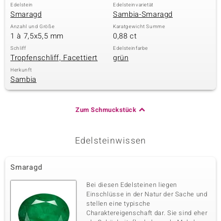
Edelstein
Edelsteinvarietät
 JUWELO
Smaragd
Sambia-Smaragd
Anzahl und Größe
Karatgewicht Summe
remonti
1 à 7,5x5,5 mm
0,88 ct
Schliff
Edelsteinfarbe
uca
Tropfenschliff, Facettiert
grün
Herkunft
no Collection
Sambia
ENTS BY DE MELO
Zum Schmuckstück
va
otenier
Edelsteinwissen
 1894 Collection
Smaragd
Bei diesen Edelsteinen liegen
Einschlüsse in der Natur der Sache und
ana
stellen eine typische
Charaktereigenschaft dar. Sie sind eher