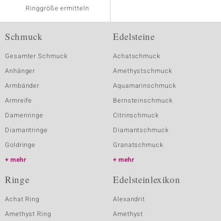
Ringgröße ermitteln
Schmuck
Edelsteine
Gesamter Schmuck
Achatschmuck
Anhänger
Amethystschmuck
Armbänder
Aquamarinschmuck
Armreife
Bernsteinschmuck
Damenringe
Citrinschmuck
Diamantringe
Diamantschmuck
Goldringe
Granatschmuck
mehr
mehr
Ringe
Edelsteinlexikon
Achat Ring
Alexandrit
Amethyst Ring
Amethyst