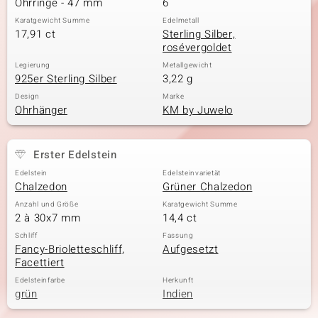
Ohrringe - 47 mm
6
Karatgewicht Summe
Edelmetall
17,91 ct
Sterling Silber,
rosévergoldet
& Classics
Legierung
Metallgewicht
925er Sterling Silber
3,22 g
Minerale
Design
Marke
Ohrhänger
KM by Juwelo
Erster Edelstein
Edelstein
Edelsteinvarietät
Chalzedon
Grüner Chalzedon
Anzahl und Größe
Karatgewicht Summe
2 à 30x7 mm
14,4 ct
Schliff
Fassung
Fancy-Brioletteschliff,
Aufgesetzt
Facettiert
Edelsteinfarbe
Herkunft
grün
Indien