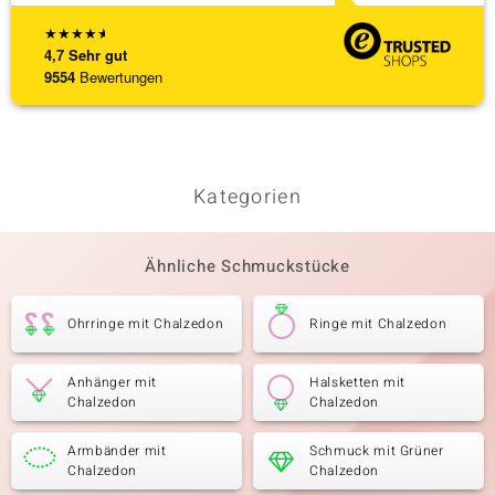
★
★
★
★
★
4,7
Sehr gut
9554
Bewertungen
Kategorien
Ähnliche Schmuckstücke
Ohrringe mit Chalzedon
Ringe mit Chalzedon
Anhänger mit
Halsketten mit
Chalzedon
Chalzedon
Armbänder mit
Schmuck mit Grüner
Chalzedon
Chalzedon