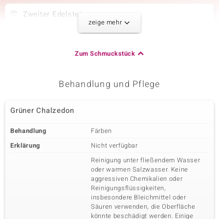
Zweiter Edelstein
zeige mehr
Edelsteinvarietät
Anzahl und Größe
Aqua-Chalzedon
2 à 9x5 mm
Karatgewicht Summe
Schliff
Zum Schmuckstück
1,98 ct
Fancy Schachbrettschliff
Fassung
Herkunft
Zargenfassung
Indien
Behandlung und Pflege
Dritter Edelstein
Grüner Chalzedon
Edelsteinvarietät
Anzahl und Größe
Behandlung
Färben
Aqua-Chalzedon
2 à 7x4 mm
Karatgewicht Summe
Erklärung
Nicht verfügbar
Schliff
1,53 ct
Fancy Schachbrettschliff
Reinigung unter fließendem Wasser
Fassung
Herkunft
oder warmen Salzwasser. Keine
Zargenfassung
Indien
aggressiven Chemikalien oder
Reinigungsflüssigkeiten,
insbesondere Bleichmittel oder
Säuren verwenden, die Oberfläche
könnte beschädigt werden. Einige