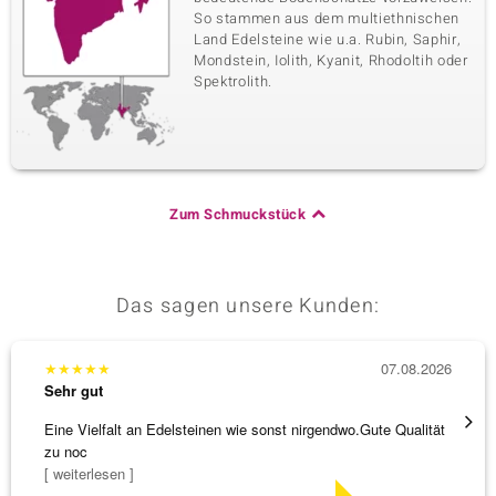
So stammen aus dem multiethnischen
Land Edelsteine wie u.a. Rubin, Saphir,
Mondstein, Iolith, Kyanit, Rhodoltih oder
Spektrolith.
Zum Schmuckstück
Das sagen unsere Kunden:
★
★
★
★
★
07.08.2026
★
★
★
Sehr gut
Sehr g
Eine Vielfalt an Edelsteinen wie sonst nirgendwo.Gute Qualität
Die Wa
zu noc
[ weiterlesen ]