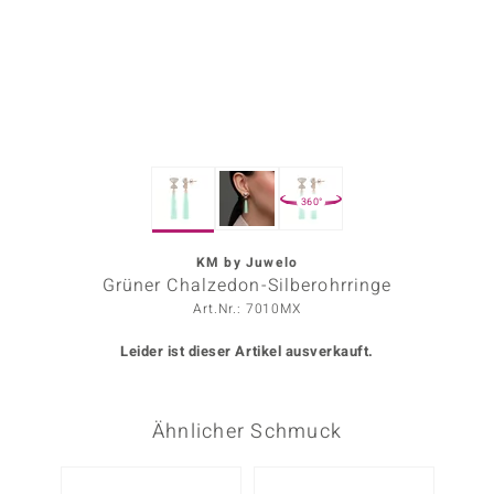
ors Edition
ana
Prince Designs
360°
o
Chic
KM by Juwelo
Grüner Chalzedon-Silberohrringe
insell
Art.Nr.: 7010MX
n Vogue
Leider ist dieser Artikel ausverkauft.
 Show
Ähnlicher Schmuck
o Paraíso
Classics
-14%