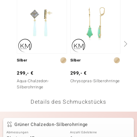
 JUWELO
remonti
uca
no Collection
ENTS BY DE MELO
Silber
Silber
Silber
va
299,- €
299,- €
349,-
Aqua-Chalzedon-
Chrysopras-Silberohrringe
Aqua-C
otenier
Silberohrringe
Silbero
 1894 Collection
Details des Schmuckstücks
ana
Grüner Chalzedon-Silberohrringe
Abmessungen
Anzahl Edelsteine