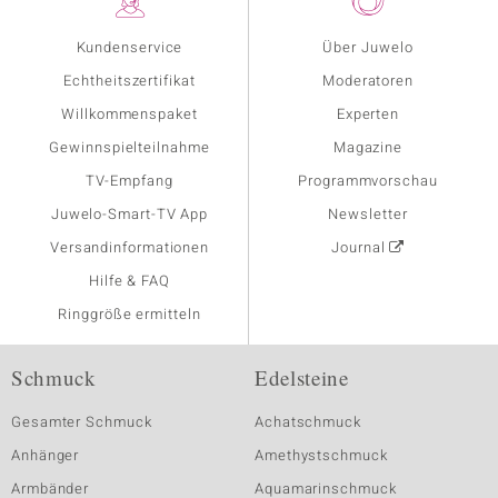
Kundenservice
Über Juwelo
Echtheitszertifikat
Moderatoren
Willkommenspaket
Experten
Gewinnspielteilnahme
Magazine
TV-Empfang
Programmvorschau
Juwelo-Smart-TV App
Newsletter
Versandinformationen
Journal
Hilfe & FAQ
Ringgröße ermitteln
Schmuck
Edelsteine
Gesamter Schmuck
Achatschmuck
Anhänger
Amethystschmuck
Armbänder
Aquamarinschmuck