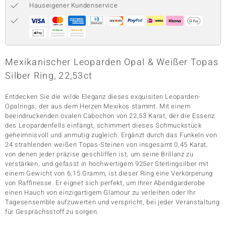
Hauseigener Kundenservice
& Classics
Minerale
Mexikanischer Leoparden Opal & Weißer Topas
Silber Ring, 22,53ct
Entdecken Sie die wilde Eleganz dieses exquisiten Leoparden-
Opalrings, der aus dem Herzen Mexikos stammt. Mit einem
beeindruckenden ovalen Cabochon von 22,53 Karat, der die Essenz
des Leopardenfells einfängt, schimmert dieses Schmuckstück
geheimnisvoll und anmutig zugleich. Ergänzt durch das Funkeln von
24 strahlenden weißen Topas-Steinen von insgesamt 0,45 Karat,
von denen jeder präzise geschliffen ist, um seine Brillanz zu
verstärken, und gefasst in hochwertigem 925er Sterlingsilber mit
einem Gewicht von 6,15 Gramm, ist dieser Ring eine Verkörperung
von Raffinesse. Er eignet sich perfekt, um Ihrer Abendgarderobe
einen Hauch von einzigartigem Glamour zu verleihen oder Ihr
Tagesensemble aufzuwerten und verspricht, bei jeder Veranstaltung
für Gesprächsstoff zu sorgen.