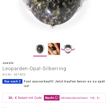
ors Edition
ana
Prince Designs
o
360°
Chic
Juwelo
insell
Leoparden-Opal-Silberring
Art.Nr.: 6574EQ
n Vogue
Nur noch 2
Fast ausverkauft!
Jetzt kaufen bevor es zu spät
 Show
ist!
o Paraíso
20,- €
Rabatt mit Code:
Nacht
(Mindestbestellwert: 150,- €)
Classics