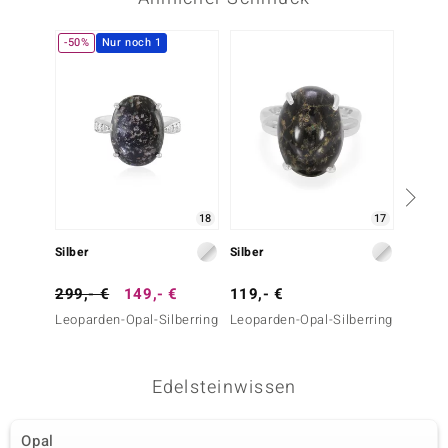
-50%
Nur noch 1
Nur n
18
17
Silber
Silber
Silber
299,- €
149,- €
119,- €
39,- 
Leoparden-Opal-Silberring
Leoparden-Opal-Silberring
Dinosa
Silberr
Edelsteinwissen
Opal