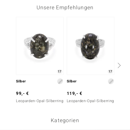
Unsere Empfehlungen
17
17
Silber
Silber
Silber
99,- €
119,- €
29,- 
Leoparden-Opal-Silberring
Leoparden-Opal-Silberring
Magnes
Kategorien