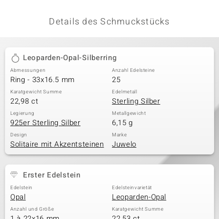
Details des Schmuckstücks
Leoparden-Opal-Silberring
Abmessungen
Anzahl Edelsteine
Ring - 33x16.5 mm
25
Karatgewicht Summe
Edelmetall
22,98 ct
Sterling Silber
Legierung
Metallgewicht
925er Sterling Silber
6,15 g
Design
Marke
Solitaire mit Akzentsteinen
Juwelo
Erster Edelstein
Edelstein
Edelsteinvarietät
Opal
Leoparden-Opal
Anzahl und Größe
Karatgewicht Summe
1 à 22x16 mm
22,53 ct