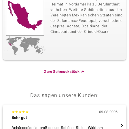
Heimat in Nordamerika zu Berühmtheit
verholfen. Weitere Schönheiten aus den
Vereinigten Mexikanischen Staaten sind
der Salamanca-Feueropal, verschiedene
Jaspise, Achate, Obsidiane, der
Cinnabarit und der Crinoid-Quarz.
Zum Schmuckstück
Das sagen unsere Kunden:
★
★
★
★
★
09.08.2026
★
★
★
Sehr gut
Sehr g
Anhängeröse ist groß genug. Schöner Stein . Wirkt am
3 x Wa