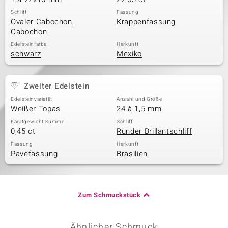
Schliff
Fassung
Ovaler Cabochon,
Krappenfassung
Cabochon
Edelsteinfarbe
Herkunft
schwarz
Mexiko
Zweiter Edelstein
Edelsteinvarietät
Anzahl und Größe
Weißer Topas
24 à 1,5 mm
Karatgewicht Summe
Schliff
0,45 ct
Runder Brillantschliff
Fassung
Herkunft
Pavéfassung
Brasilien
Zum Schmuckstück
Ähnlicher Schmuck