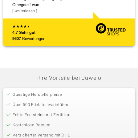
Omegareif wun
falsch
[ weiterlesen ]
[ weite
★
★
★
★
★
4,7
Sehr gut
9607
Bewertungen
Ihre Vorteile bei Juwelo
Günstige Herstellerpreise
Über 500 Edelsteinvarietäten
Echte Edelsteine mit Zertifikat
Kostenlose Retoure
Versicherter Versand mit DHL