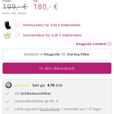
früher
nur
199,- €
180,- €
 JUWELO
Preis inkl. MwSt.
remonti
Schmuckbox für
5,00 €
mitbestellen
uca
Geschenkbox für
5,00 €
mitbestellen
no Collection
Ringgröße ermitteln
ENTS BY DE MELO
Erhältlich in
Ringgröße 17, Sterling Silber
va
In den Warenkorb
otenier
 1894 Collection
4.70
★
★
★
★
★
Sehr gut
/5.00
Mit
Echtheitszertifikat
ana
Versandkostenfrei ab 99,- €
Lieferung nach
Deutschland
innerhalb von 1-3 Tagen