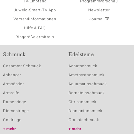
TV-Empfang
Programmvorschau
Juwelo-Smart-TV App
Newsletter
Versandinformationen
Journal
Hilfe & FAQ
Ringgröße ermitteln
Schmuck
Edelsteine
Gesamter Schmuck
Achatschmuck
Anhänger
Amethystschmuck
Armbänder
Aquamarinschmuck
Armreife
Bernsteinschmuck
Damenringe
Citrinschmuck
Diamantringe
Diamantschmuck
Goldringe
Granatschmuck
mehr
mehr