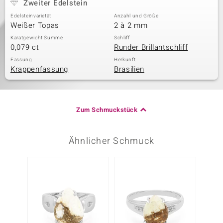
Zweiter Edelstein
Edelsteinvarietät
Anzahl und Größe
Weißer Topas
2 à 2 mm
Karatgewicht Summe
Schliff
0,079 ct
Runder Brillantschliff
Fassung
Herkunft
Krappenfassung
Brasilien
Zum Schmuckstück
Ähnlicher Schmuck