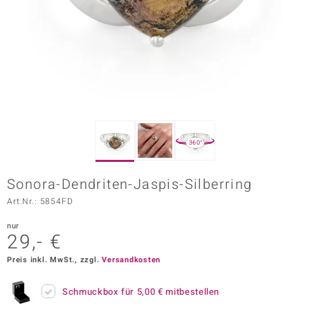
ors Edition
ana
Prince Designs
o
360°
Chic
Sonora-Dendriten-Jaspis-Silberring
insell
Art.Nr.: 5854FD
n Vogue
nur
29,- €
 Show
Preis inkl. MwSt., zzgl.
Versandkosten
o Paraíso
Schmuckbox für
5,00 €
mitbestellen
Classics