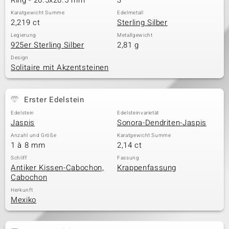
Ring - 26.5x20.5 mm
3
Karatgewicht Summe
Edelmetall
2,219 ct
Sterling Silber
Legierung
Metallgewicht
925er Sterling Silber
2,81 g
Design
Solitaire mit Akzentsteinen
Erster Edelstein
Edelstein
Edelsteinvarietät
Jaspis
Sonora-Dendriten-Jaspis
Anzahl und Größe
Karatgewicht Summe
1 à 8 mm
2,14 ct
Schliff
Fassung
Antiker Kissen-Cabochon,
Krappenfassung
Cabochon
Herkunft
Mexiko