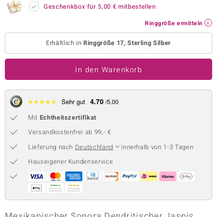
Geschenkbox für
5,00 €
mitbestellen
 JUWELO
Ringgröße ermitteln
remonti
Erhältlich in
Ringgröße 17, Sterling Silber
uca
In den Warenkorb
no Collection
ENTS BY DE MELO
4.70
★
★
★
★
★
Sehr gut
/5.00
va
Mit
Echtheitszertifikat
otenier
Versandkostenfrei ab 99,- €
Lieferung nach
Deutschland
innerhalb von 1-3 Tagen
 1894 Collection
Hauseigener Kundenservice
ana
Mexikanischer Sonora Dendritischer Jaspis