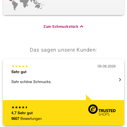
Zum Schmuckstück
Das sagen unsere Kunden:
★
★
★
★
★
09.08.2026
★
★
★
Sehr gut
Sehr g
Sehr schöne Schmucks.
3 x Wa
falsch
[ weite
★
★
★
★
★
4,7
Sehr gut
9607
Bewertungen