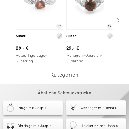
17
17
Silber
Silber
Silber
29,- €
29,- €
29,- 
Rotes Tigerauge-
Mahagoni-Obsidian-
Prehnit
Silberring
Silberring
Kategorien
Ähnliche Schmuckstücke
Ringe mit Jaspis
Anhänger mit Jaspis
Ohrringe mit Jaspis
Halsketten mit Jaspis