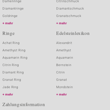
Damenringe
Citrinschmuck
Diamantringe
Diamantschmuck
Goldringe
Granatschmuck
mehr
mehr
Ringe
Edelsteinlexikon
Achat Ring
Alexandrit
Amethyst Ring
Amethyst
Aquamarin Ring
Aquamarin
Citrin Ring
Bernstein
Diamant Ring
Citrin
Granat Ring
Granat
Jade Ring
Mondstein
mehr
mehr
Zahlungsinformation