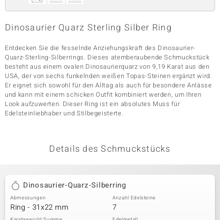
Dinosaurier Quarz Sterling Silber Ring
& Classics
Entdecken Sie die fesselnde Anziehungskraft des Dinosaurier-
Minerale
Quarz-Sterling-Silberrings. Dieses atemberaubende Schmuckstück
besteht aus einem ovalen Dinosaurierquarz von 9,19 Karat aus den
USA, der von sechs funkelnden weißen Topas-Steinen ergänzt wird.
Er eignet sich sowohl für den Alltag als auch für besondere Anlässe
und kann mit einem schicken Outfit kombiniert werden, um Ihren
Look aufzuwerten. Dieser Ring ist ein absolutes Muss für
Edelsteinliebhaber und Stilbegeisterte.
Details des Schmuckstücks
Dinosaurier-Quarz-Silberring
Abmessungen
Anzahl Edelsteine
Ring - 31x22 mm
7
Karatgewicht Summe
Edelmetall