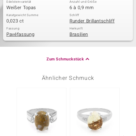
Edelsteinvarietät
Anzahl und Größe
Weißer Topas
6 à 0,9 mm
Karatgewicht Summe
Schliff
0,023 ct
Runder Brillantschliff
Fassung
Herkunft
Pavéfassung
Brasilien
Zum Schmuckstück
Ähnlicher Schmuck