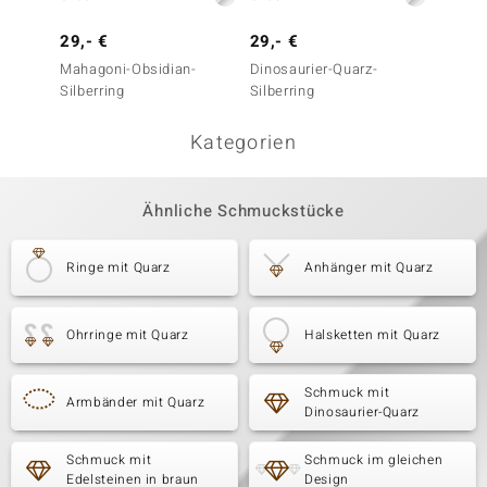
29,- €
29,- €
49,- 
Mahagoni-Obsidian-
Dinosaurier-Quarz-
Rauchq
Silberring
Silberring
Kategorien
Ähnliche Schmuckstücke
Ringe mit Quarz
Anhänger mit Quarz
Ohrringe mit Quarz
Halsketten mit Quarz
Schmuck mit
Armbänder mit Quarz
Dinosaurier-Quarz
Schmuck mit
Schmuck im gleichen
Edelsteinen in braun
Design