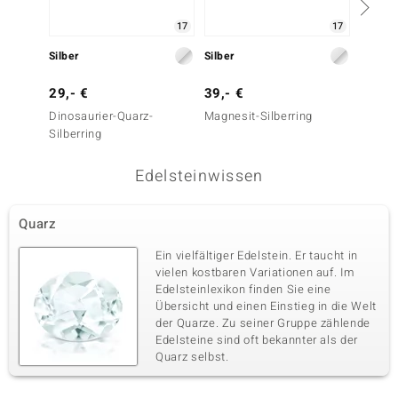
17
17
Silber
Silber
Silber
29,- €
39,- €
29,- 
Dinosaurier-Quarz-
Magnesit-Silberring
Sonora
Silberring
Silberr
Edelsteinwissen
Quarz
Ein vielfältiger Edelstein. Er taucht in
vielen kostbaren Variationen auf. Im
Edelsteinlexikon finden Sie eine
Übersicht und einen Einstieg in die Welt
der Quarze. Zu seiner Gruppe zählende
Edelsteine sind oft bekannter als der
Quarz selbst.