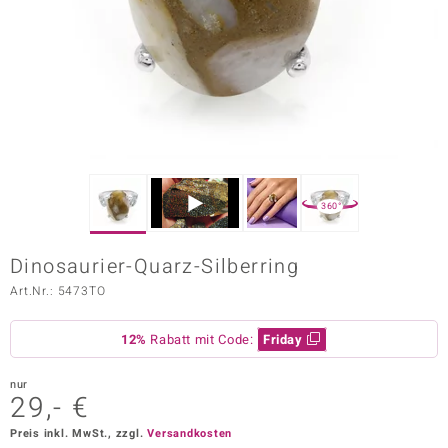
ors Edition
ana
Prince Designs
o
360°
Chic
Dinosaurier-Quarz-Silberring
insell
Art.Nr.: 5473TO
n Vogue
12%
Rabatt mit Code:
Friday
 Show
nur
o Paraíso
29,- €
Classics
Preis inkl. MwSt., zzgl.
Versandkosten