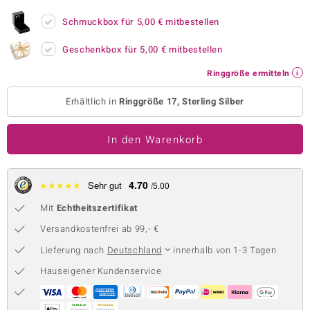
 JUWELO
Schmuckbox für
5,00 €
mitbestellen
remonti
Geschenkbox für
5,00 €
mitbestellen
Ringgröße ermitteln
uca
Erhältlich in
Ringgröße 17, Sterling Silber
no Collection
ENTS BY DE MELO
In den Warenkorb
va
4.70
★
★
★
★
★
Sehr gut
/5.00
otenier
Mit
Echtheitszertifikat
 1894 Collection
Versandkostenfrei ab 99,- €
Lieferung nach
Deutschland
innerhalb von 1-3 Tagen
Hauseigener Kundenservice
ana