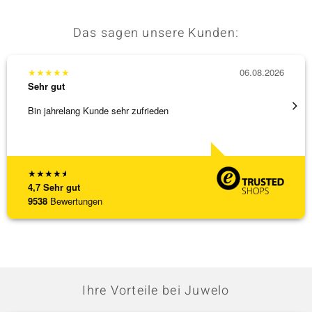
Das sagen unsere Kunden:
★
★
★
★
★
06.08.2026
★
★
★
Sehr gut
Sehr g
Bin jahrelang Kunde sehr zufrieden
Top Qu
★
★
★
★
★
4,7
Sehr gut
9538
Bewertungen
Ihre Vorteile bei Juwelo