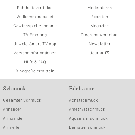
Echtheitszertifikat
Moderatoren
Willkommenspaket
Experten
Gewinnspielteilnahme
Magazine
TV-Empfang
Programmvorschau
Juwelo-Smart-TV App
Newsletter
Versandinformationen
Journal
Hilfe & FAQ
Ringgröße ermitteln
Schmuck
Edelsteine
Gesamter Schmuck
Achatschmuck
Anhänger
Amethystschmuck
Armbänder
Aquamarinschmuck
Armreife
Bernsteinschmuck