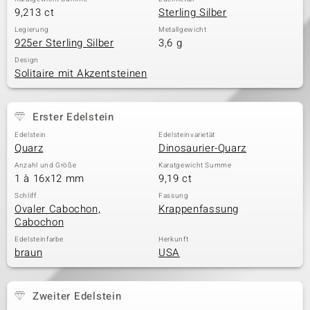
9,213 ct
Sterling Silber
Legierung
Metallgewicht
925er Sterling Silber
3,6 g
Design
Solitaire mit Akzentsteinen
Erster Edelstein
Edelstein
Edelsteinvarietät
Quarz
Dinosaurier-Quarz
Anzahl und Größe
Karatgewicht Summe
1 à 16x12 mm
9,19 ct
Schliff
Fassung
Ovaler Cabochon,
Krappenfassung
Cabochon
Edelsteinfarbe
Herkunft
braun
USA
Zweiter Edelstein