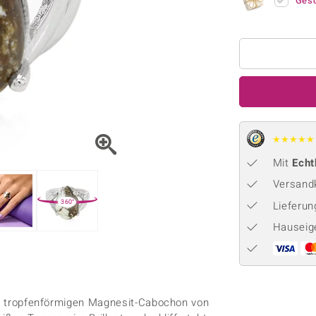
Onyx
Peridot
Ges
ns
♦ Silberhalsketten
TPC
Rhodolith
Spektro
k
♦ Silberohrringe
Trends & Classics
Türkis
Turmal
♦ Silberanhänger
Vitale Minerale
n
Platinschmuck
Blau
Grün
★
★
★
★
★
Mit
Echt
Versandk
360°
Lieferu
Hauseig
nen tropfenförmigen Magnesit-Cabochon von