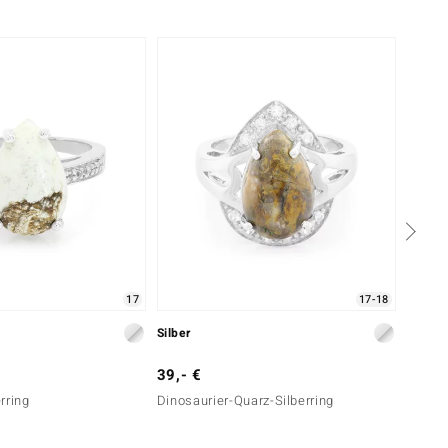
17
17-18
Silber
Silber
39,- €
39,- 
rring
Dinosaurier-Quarz-Silberring
Magnes