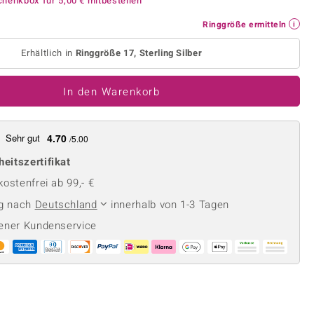
chenkbox für
5,00 €
mitbestellen
Perle
Ringgröße ermitteln
lith
Spinell
Ringgröße ermitteln
in
Zirkon
Erhältlich in
Ringgröße 17, Sterling Silber
In den Warenkorb
Gelb
Sehr gut
4.70
/5.00
heitszertifikat
ostenfrei ab 99,- €
ng nach
Deutschland
innerhalb von 1-3 Tagen
ener Kundenservice