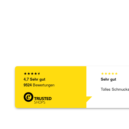
★
★
★
★
★
★
★
★
★
★
4,7
Sehr gut
Sehr gut
9524
Bewertungen
Tolles Schmuck