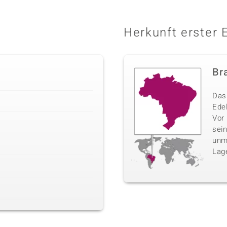
Herkunft erster 
Bra
Das 
Edel
Vor
sei
unm
Lag